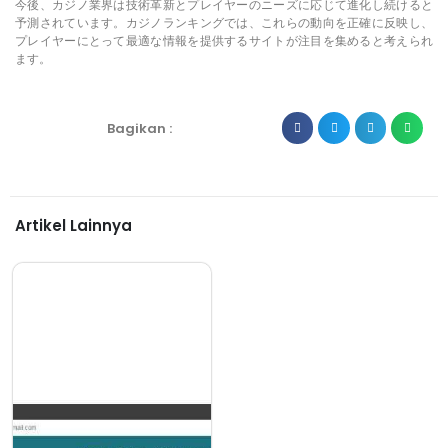
今後、カジノ業界は技術革新とプレイヤーのニーズに応じて進化し続けると
予測されています。カジノランキングでは、これらの動向を正確に反映し、
プレイヤーにとって最適な情報を提供するサイトが注目を集めると考えられ
ます。
Bagikan :
Artikel Lainnya