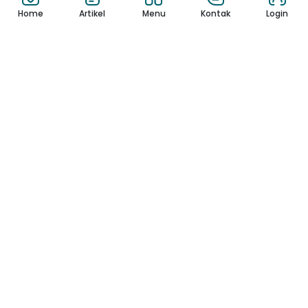
Home
Artikel
Menu
Kontak
Login
Berita
My Experience
Understanding Roul...
I love online casinos
roulettinoocasino.com. As a
Canadian pla...
Download App Sekolah
Nikmati Cara Mudah dan Menyenangkan Ketika Membaca Buku,
Update Informasi Sekolah Hanya Dalam Genggaman