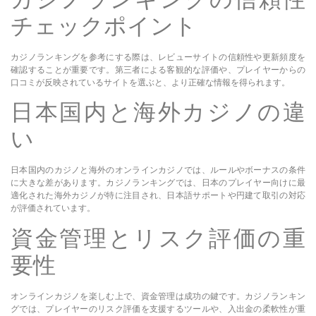
チェックポイント
カジノランキングを参考にする際は、レビューサイトの信頼性や更新頻度を
確認することが重要です。第三者による客観的な評価や、プレイヤーからの
口コミが反映されているサイトを選ぶと、より正確な情報を得られます。
日本国内と海外カジノの違
い
日本国内のカジノと海外のオンラインカジノでは、ルールやボーナスの条件
に大きな差があります。カジノランキングでは、日本のプレイヤー向けに最
適化された海外カジノが特に注目され、日本語サポートや円建て取引の対応
が評価されています。
資金管理とリスク評価の重
要性
オンラインカジノを楽しむ上で、資金管理は成功の鍵です。カジノランキン
グでは、プレイヤーのリスク評価を支援するツールや、入出金の柔軟性が重