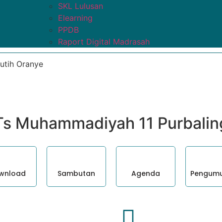
SKL Lulusan
Elearning
PPDB
Raport Digital Madrasah
Ts Muhammadiyah 11 Purbali
wnload
Sambutan
Agenda
Pengum