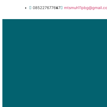
085227677667
mtsmuh11pbg@gmail.c