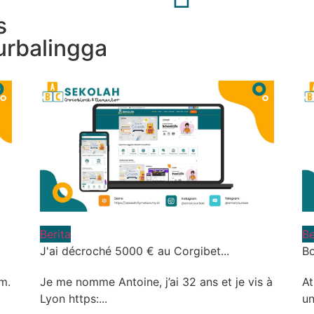
s
rbalingga
Berita
Be
J'ai décroché 5000 € au Corgibet...
Bo
m.
Je me nomme Antoine, j’ai 32 ans et je vis à
At
Lyon https:...
un