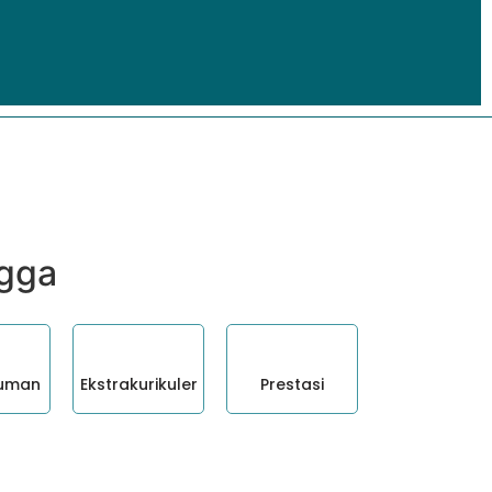
ngga
uman
Ekstrakurikuler
Prestasi