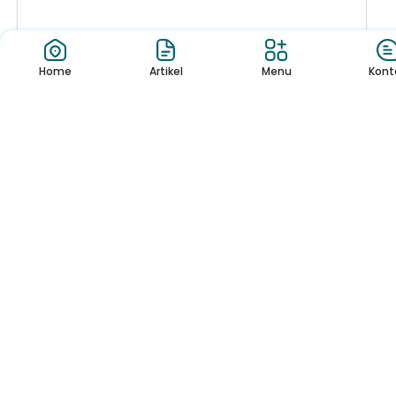
Home
Artikel
Menu
Kont
ANANG TRIYANTO, S....