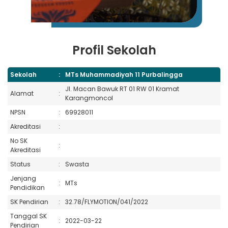
Profil Sekolah
Sekolah
:
MTs Muhammadiyah 11 Purbalingga
Jl. Macan Bawuk RT 01 RW 01 Kramat
Alamat
:
Karangmoncol
NPSN
:
69928011
Akreditasi
:
No SK
:
Akreditasi
Status
:
Swasta
Jenjang
:
MTs
Pendidikan
SK Pendirian
:
32.78/FLYMOTION/041/2022
Tanggal SK
:
2022-03-22
Pendirian