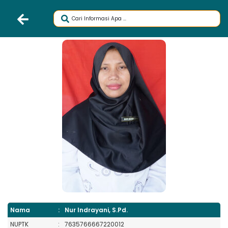
Nama
:
Nur Indrayani, S.Pd.
NUPTK
:
7635766667220012