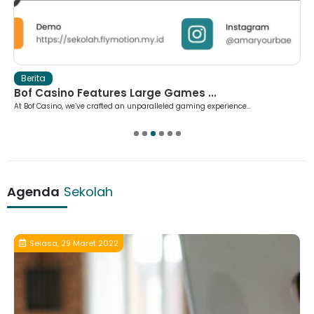
Berita
Bof Casino Features Large Games ...
At Bof Casino, we’ve crafted an unparalleled gaming experience...
1
2
3
4
5
6
Agenda
Sekolah
Selasa, 29 Maret 2022