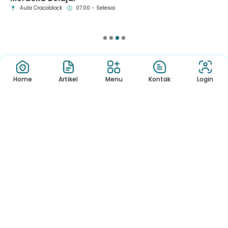
Aula Crocoblock
07.00 - Selesai
1
2
3
4
Pengumuman
Sekolah
Home
Artikel
Menu
Kontak
Login
Pengumuman