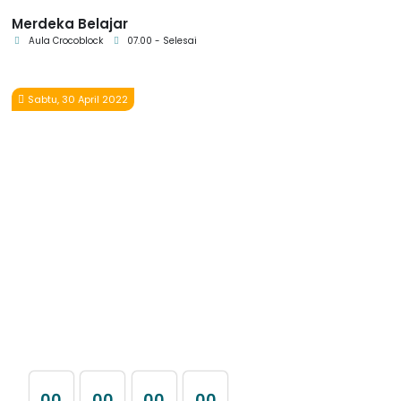
Merdeka Belajar
Aula Crocoblock
07.00 - Selesai
Sabtu, 30 April 2022
0
0
0
0
0
0
0
0