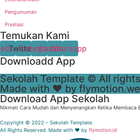
Pengumuman
Prestasi
Temukan Kami
cebook
Twitter
Instagram
Youtube
Whatsapp
Downloadd App
Sekolah Template © All rights
Made with ❤ by flymotion.we
Download App Sekolah
Nikmati Cara Mudah dan Menyenangkan Ketika Membaca B
Copyright © 2022 – Sekolah Template.
All Rights Reserved. Made with ❤ by
flymotion.id