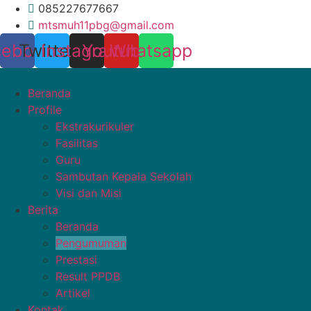
Lewati
085227677667
ke
mtsmuh11pbg@gmail.com
konten
cebook
Twitter
Instagram
Youtube
Whatsapp
Beranda
Profile
Ekstrakurikuler
Fasilitas
Guru
Sambutan Kepala Sekolah
Visi dan Misi
Berita
Beranda
Pengumuman
Prestasi
Result PPDB
Artikel
Kontak