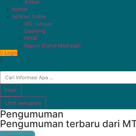
Artikel
Kontak
Aplikasi Online
SKL Lulusan
Elearning
PPDB
Raport Digital Madrasah
Login
Hasil
Lihat semuanya
Pengumuman
Pengumuman terbaru dari MT