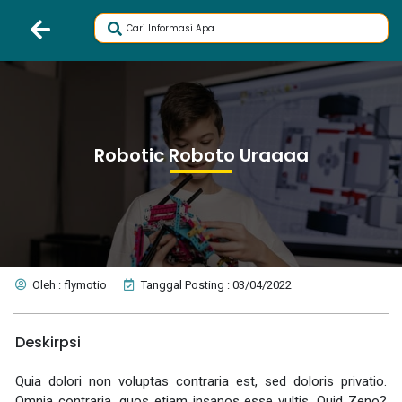
Robotic Roboto Uraaaa
Oleh : flymotio
Tanggal Posting : 03/04/2022
Deskirpsi
Quia dolori non voluptas contraria est, sed doloris privatio.
Omnia contraria, quos etiam insanos esse vultis. Quid Zeno?