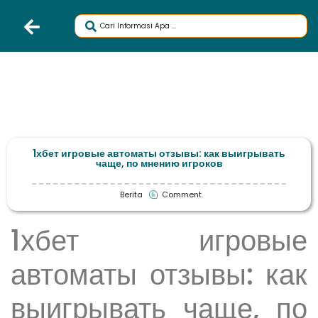
1хбет игровые автоматы отзывы: как выигрывать
чаще, по мнению игроков
Berita
Comment
1хбет игровые
автоматы отзывы: как
выигрывать чаще, по