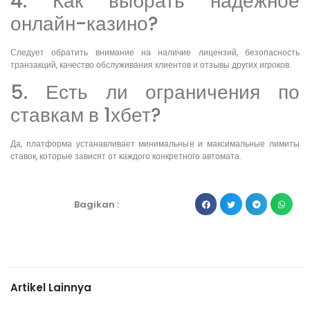
4. Как выбрать надежное
онлайн-казино?
Следует обратить внимание на наличие лицензий, безопасность
транзакций, качество обслуживания клиентов и отзывы других игроков.
5. Есть ли ограничения по
ставкам в 1хбет?
Да, платформа устанавливает минимальные и максимальные лимиты
ставок, которые зависят от каждого конкретного автомата.
Bagikan :
Artikel Lainnya