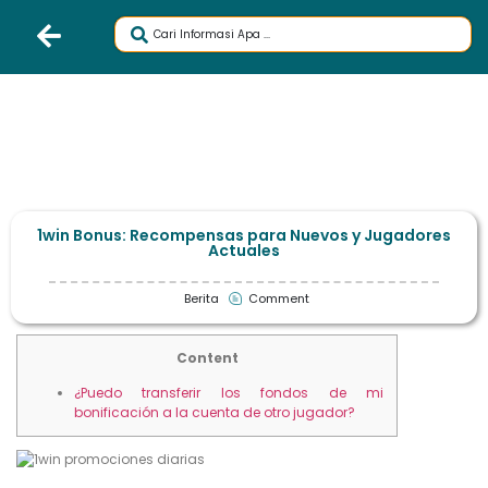
1win Bonus: Recompensas para Nuevos y Jugadores
Actuales
Berita
Comment
Content
¿Puedo transferir los fondos de mi
bonificación a la cuenta de otro jugador?