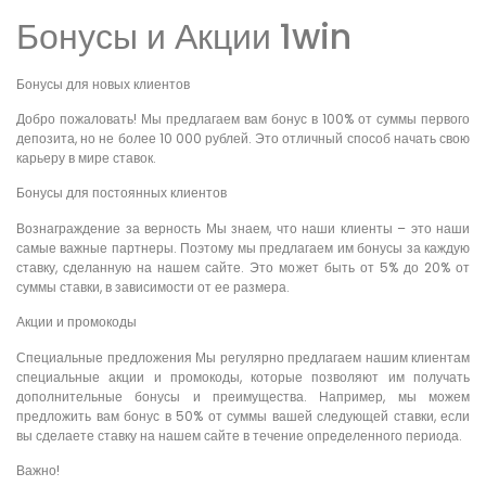
Бонусы и Акции 1win
Бонусы для новых клиентов
Добро пожаловать! Мы предлагаем вам бонус в 100% от суммы первого
депозита, но не более 10 000 рублей. Это отличный способ начать свою
карьеру в мире ставок.
Бонусы для постоянных клиентов
Вознаграждение за верность Мы знаем, что наши клиенты – это наши
самые важные партнеры. Поэтому мы предлагаем им бонусы за каждую
ставку, сделанную на нашем сайте. Это может быть от 5% до 20% от
суммы ставки, в зависимости от ее размера.
Акции и промокоды
Специальные предложения Мы регулярно предлагаем нашим клиентам
специальные акции и промокоды, которые позволяют им получать
дополнительные бонусы и преимущества. Например, мы можем
предложить вам бонус в 50% от суммы вашей следующей ставки, если
вы сделаете ставку на нашем сайте в течение определенного периода.
Важно!