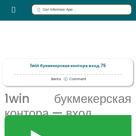
1win букмекерская контора вход.75
Berita
Comment
1win букмекерская
контора — вход