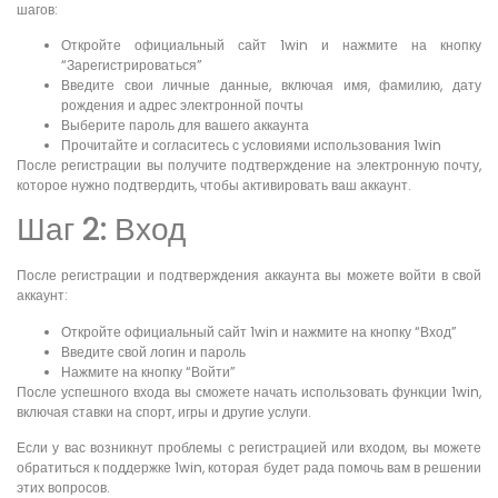
шагов:
Откройте официальный сайт 1win и нажмите на кнопку
“Зарегистрироваться”
Введите свои личные данные, включая имя, фамилию, дату
рождения и адрес электронной почты
Выберите пароль для вашего аккаунта
Прочитайте и согласитесь с условиями использования 1win
После регистрации вы получите подтверждение на электронную почту,
которое нужно подтвердить, чтобы активировать ваш аккаунт.
Шаг 2: Вход
После регистрации и подтверждения аккаунта вы можете войти в свой
аккаунт:
Откройте официальный сайт 1win и нажмите на кнопку “Вход”
Введите свой логин и пароль
Нажмите на кнопку “Войти”
После успешного входа вы сможете начать использовать функции 1win,
включая ставки на спорт, игры и другие услуги.
Если у вас возникнут проблемы с регистрацией или входом, вы можете
обратиться к поддержке 1win, которая будет рада помочь вам в решении
этих вопросов.