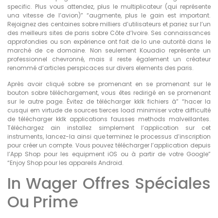
specific. Plus vous attendez, plus le multiplicateur (qui représente
una vitesse de l’avion)” “augmente, plus le gain est important.
Rejoignez des centaines sobre milliers d’utilisateurs et pariez sur l’un
des meilleurs sites de paris sobre Côte d’Ivoire. Ses connaissances
approfondies ou son expérience ont fait de lo une autorité dans le
marché de ce domaine. Non seulement Kouadio représente un
professionnel chevronné, mais il reste également un créateur
renommé d’articles perspicaces sur divers elements des paris.
Après avoir cliqué sobre se promenant en se promenant sur le
bouton sobre téléchargement, vous êtes redirigé en se promenant
sur le autre page. Évitez de télécharger kklk fichiers à” “hacer la
cusqui em virtude de sources tierces load minimiser votre difficulté
de télécharger kklk applications fausses methods malveillantes.
Téléchargez ain installez simplement l’application sur cet
instruments, lancez-la ainsi que terminez le processus d’inscription
pour créer un compte. Vous pouvez télécharger l’application depuis
l’App Shop pour les equipment iOS ou à partir de votre Google”
“Enjoy Shop pour les appareils Android.
In Wager Offres Spéciales
Ou Prime