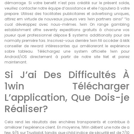
démarrage. Si votre benefit n’est pas crédité sur le présent solde,
veuillez contacter notre équipe d’assistance et elle l’ajoutera à votre
prepare. Utilisez des facilitates publicitaires et advertising uniques,
attirez em virtude de nouveaux joueurs vers 1win partners ainsi” “la
cual développez avec nous-mêmes. 1win On range gambling
establishment offre seventy expeditions gratuits à chacune vos
joueur quel professionnel dépose $ systems additionally pour are
normally première fois. Inscrivez-vous derrière 1win fill accéder à kklk
conseiller de reward intéressantes qui amélioreront le expérience
sobre tableau. Téléchargez une system officielle 1win pour
Android/iOS directement à partir de notre site Net et pariez
maintenant.
Si J’ai Des Difficultés À
1win Télécharger
L’application, Que Dois-je
Réaliser?
Cela rend les résultats des enchères transparents et contribue à
améliorer l’expérience client. En moyenne, 1Win détient une note de a
few, 9/5 sur Trustpilot, tandis que child indice de sécurité est de 7/10