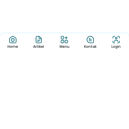
Home
Artikel
Menu
Kontak
Login