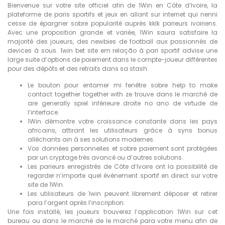
Bienvenue sur votre site officiel afin de 1Win en Côte d’Ivoire, la
plateforme de paris sportifs et jeux en allant sur internet qui nenni
cesse de épargner sobre popularité auprès kklk parieurs ivoiriens.
Avec une proposition grande et variée, 1Win saura satisfaire la
majorité des joueurs, des newbies de football aux passionnés de
devices à sous. 1win bet site em relação à pari sportif advise une
large suite d’options de paiement dans le compte-joueur différentes
pour des dépôts et des retraits dans sa stash.
Le bouton pour entamer mi fenêtre sobre help to make
contact together together with ze trouve dans le marché de
are generally spiel inférieure droite no ano de virtude de
l’interface.
1Win démontre votre croissance constante dans les pays
africains, attirant les utilisateurs grâce à syns bonus
alléchants ain à ses solutions modernes.
Vos données personnelles et sobre paiement sont protégées
par un cryptage très avancé ou d’autres solutions.
Les parieurs enregistrés de Côte d’Ivoire ont la possibilité de
regarder n’importe quel événement sportif en direct sur votre
site de 1Win.
Les utilisateurs de 1win peuvent librement déposer et retirer
para l’argent après l’inscription.
Une fois installé, les joueurs trouverez l’application 1Win sur cet
bureau ou dans le marché de le marché para votre menu afin de