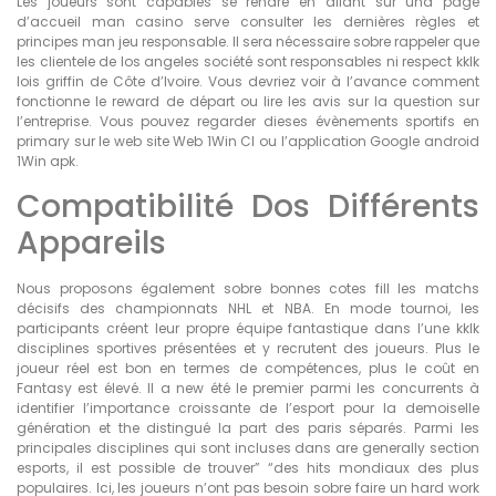
Les joueurs sont capables se rendre en allant sur una page
d’accueil man casino serve consulter les dernières règles et
principes man jeu responsable. Il sera nécessaire sobre rappeler que
les clientele de los angeles société sont responsables ni respect kklk
lois griffin de Côte d’Ivoire. Vous devriez voir à l’avance comment
fonctionne le reward de départ ou lire les avis sur la question sur
l’entreprise. Vous pouvez regarder dieses évènements sportifs en
primary sur le web site Web 1Win CI ou l’application Google android
1Win apk.
Compatibilité Dos Différents
Appareils
Nous proposons également sobre bonnes cotes fill les matchs
décisifs des championnats NHL et NBA. En mode tournoi, les
participants créent leur propre équipe fantastique dans l’une kklk
disciplines sportives présentées et y recrutent des joueurs. Plus le
joueur réel est bon en termes de compétences, plus le coût en
Fantasy est élevé. Il a new été le premier parmi les concurrents à
identifier l’importance croissante de l’esport pour la demoiselle
génération et the distingué la part des paris séparés. Parmi les
principales disciplines qui sont incluses dans are generally section
esports, il est possible de trouver” “des hits mondiaux des plus
populaires. Ici, les joueurs n’ont pas besoin sobre faire un hard work