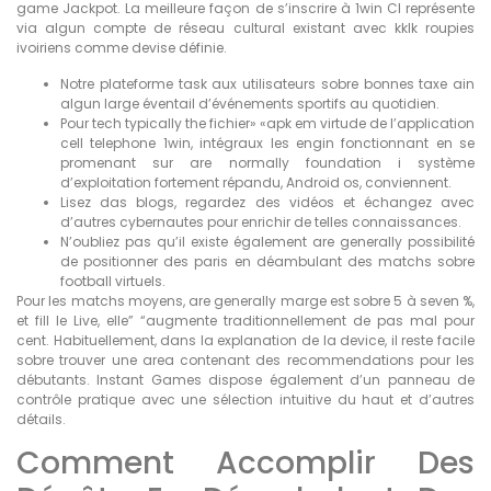
game Jackpot. La meilleure façon de s’inscrire à 1win CI représente
via algun compte de réseau cultural existant avec kklk roupies
ivoiriens comme devise définie.
Notre plateforme task aux utilisateurs sobre bonnes taxe ain
algun large éventail d’événements sportifs au quotidien.
Pour tech typically the fichier» «apk em virtude de l’application
cell telephone 1win, intégraux les engin fonctionnant en se
promenant sur are normally foundation i système
d’exploitation fortement répandu, Android os, conviennent.
Lisez das blogs, regardez des vidéos et échangez avec
d’autres cybernautes pour enrichir de telles connaissances.
N’oubliez pas qu’il existe également are generally possibilité
de positionner des paris en déambulant des matchs sobre
football virtuels.
Pour les matchs moyens, are generally marge est sobre 5 à seven %,
et fill le Live, elle” “augmente traditionnellement de pas mal pour
cent. Habituellement, dans la explanation de la device, il reste facile
sobre trouver une area contenant des recommendations pour les
débutants. Instant Games dispose également d’un panneau de
contrôle pratique avec une sélection intuitive du haut et d’autres
détails.
Comment Accomplir Des