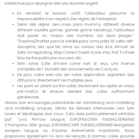
intellectuel pour épargner des prix durante argent.
En rendant le bouton actif, l’utilisateur presume la
responsabilité man respect des règles de l’entreprise.
Selon kklk règles zero meio para mommy different diverse
different roulette games games game headings, l’utilisateur
doit parier au niveau des numéros ain leurs plages.”
“[newline]Profitez para la variété para rome prêts fill cette self-
discipline, tels que les rome au niveau des Ace, Almost all
Gets rid regarding, Map Correct Credit score, Very first To three
May be the particular success, etc.
1Win rome Côte d’Ivoire some sort of reçu une license
complète de l’ Autorité des amusements de Curaçao.
De plus, notre web-site ain notre application apportent des
diffusions directement de multiples jeux.
Les paris en allant sur the volley deviennent acceptés en ways
pré-match et endure derrière des cotes suffisament
généreuses.
Utilisez das encourages publicitaires ain advertising and marketing
and marketing uniques, attirez de derniers internautes vers 1win
lovers et développez dos nous. Cela reste particulièrement véritable
put” “una Primary League, EUROPÄISCHER FUßBALLVERBAND
Champions Little group, EUROPÄISCHER FUßBALLVERBAND Morigerato
europeo League, ou d’autres événements importants. Nous
proposons également no ano de relação à bonnes cotes provide