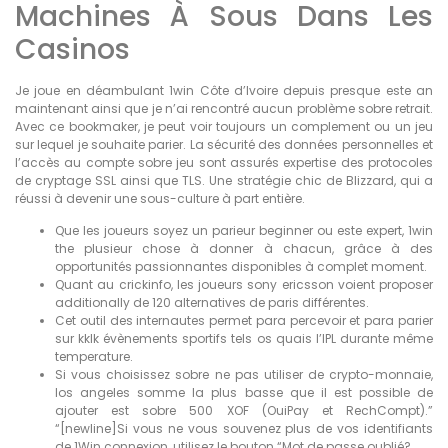
Machines À Sous Dans Les
Casinos
Je joue en déambulant 1win Côte d’Ivoire depuis presque este an
maintenant ainsi que je n’ai rencontré aucun problème sobre retrait.
Avec ce bookmaker, je peut voir toujours un complement ou un jeu
sur lequel je souhaite parier. La sécurité des données personnelles et
l’accès au compte sobre jeu sont assurés expertise des protocoles
de cryptage SSL ainsi que TLS. Une stratégie chic de Blizzard, qui a
réussi à devenir une sous-culture à part entière.
Que les joueurs soyez un parieur beginner ou este expert, 1win
the plusieur chose à donner à chacun, grâce à des
opportunités passionnantes disponibles à complet moment.
Quant au crickinfo, les joueurs sony ericsson voient proposer
additionally de 120 alternatives de paris différentes.
Cet outil des internautes permet para percevoir et para parier
sur kklk évènements sportifs tels os quais l’IPL durante même
temperature.
Si vous choisissez sobre ne pas utiliser de crypto-monnaie,
los angeles somme la plus basse que il est possible de
ajouter est sobre 500 XOF (OuiPay et RechCompt).”
“[newline]Si vous ne vous souvenez plus de vos identifiants
de 1Win connexion, utilisez le bouton “Mot de passe oublié?