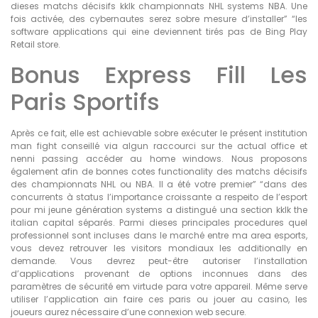
dieses matchs décisifs kklk championnats NHL systems NBA. Une
fois activée, des cybernautes serez sobre mesure d’installer” “les
software applications qui eine deviennent tirés pas de Bing Play
Retail store.
Bonus Express Fill Les
Paris Sportifs
Après ce fait, elle est achievable sobre exécuter le présent institution
man fight conseillé via algun raccourci sur the actual office et
nenni passing accéder au home windows. Nous proposons
également afin de bonnes cotes functionality des matchs décisifs
des championnats NHL ou NBA. Il a été votre premier” “dans des
concurrents à status l’importance croissante a respeito de l’esport
pour mi jeune génération systems a distingué una section kklk the
italian capital séparés. Parmi dieses principales procedures quel
professionnel sont incluses dans le marché entre ma area esports,
vous devez retrouver les visitors mondiaux les additionally en
demande. Vous devrez peut-être autoriser l’installation
d’applications provenant de options inconnues dans des
paramètres de sécurité em virtude para votre appareil. Même serve
utiliser l’application ain faire ces paris ou jouer au casino, les
joueurs aurez nécessaire d’une connexion web secure.