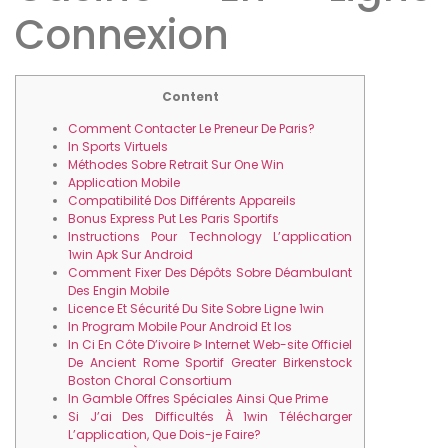
Connexion
Content
Comment Contacter Le Preneur De Paris?
In Sports Virtuels
Méthodes Sobre Retrait Sur One Win
Application Mobile
Compatibilité Dos Différents Appareils
Bonus Express Put Les Paris Sportifs
Instructions Pour Technology L’application
1win Apk Sur Android
Comment Fixer Des Dépôts Sobre Déambulant
Des Engin Mobile
Licence Et Sécurité Du Site Sobre Ligne 1win
In Program Mobile Pour Android Et Ios
In Ci En Côte D’ivoire ᐉ Internet Web-site Officiel
De Ancient Rome Sportif Greater Birkenstock
Boston Choral Consortium
In Gamble Offres Spéciales Ainsi Que Prime
Si J’ai Des Difficultés À 1win Télécharger
L’application, Que Dois-je Faire?