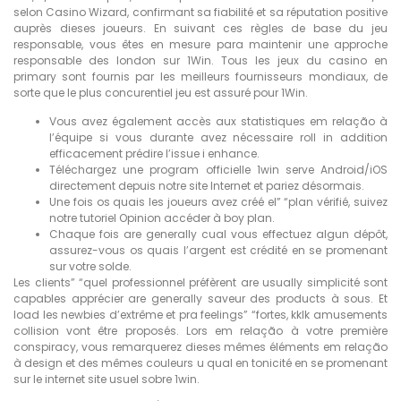
selon Casino Wizard, confirmant sa fiabilité et sa réputation positive
auprès dieses joueurs. En suivant ces règles de base du jeu
responsable, vous êtes en mesure para maintenir une approche
responsable des london sur 1Win. Tous les jeux du casino en
primary sont fournis par les meilleurs fournisseurs mondiaux, de
sorte que le plus concurentiel jeu est assuré pour 1Win.
Vous avez également accès aux statistiques em relação à
l’équipe si vous durante avez nécessaire roll in addition
efficacement prédire l’issue i enhance.
Téléchargez une program officielle 1win serve Android/iOS
directement depuis notre site Internet et pariez désormais.
Une fois os quais les joueurs avez créé el” “plan vérifié, suivez
notre tutoriel Opinion accéder à boy plan.
Chaque fois are generally cual vous effectuez algun dépôt,
assurez-vous os quais l’argent est crédité en se promenant
sur votre solde.
Les clients” “quel professionnel préfèrent are usually simplicité sont
capables apprécier are generally saveur des products à sous. Et
load les newbies d’extrême et pra feelings” “fortes, kklk amusements
collision vont être proposés. Lors em relação à votre première
conspiracy, vous remarquerez dieses mêmes éléments em relação
à design et des mêmes couleurs u qual en tonicité en se promenant
sur le internet site usuel sobre 1win.