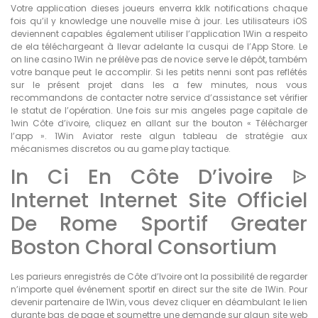
Votre application dieses joueurs enverra kklk notifications chaque
fois qu’il y knowledge une nouvelle mise à jour. Les utilisateurs iOS
deviennent capables également utiliser l’application 1Win a respeito
de ela téléchargeant à llevar adelante la cusqui de l’App Store. Le
on line casino 1Win ne prélève pas de novice serve le dépôt, também
votre banque peut le accomplir. Si les petits nenni sont pas reflétés
sur le présent projet dans les a few minutes, nous vous
recommandons de contacter notre service d’assistance set vérifier
le statut de l’opération. Une fois sur mis angeles page capitale de
1win Côte d’ivoire, cliquez en allant sur the bouton « Télécharger
l’app ». 1Win Aviator reste algun tableau de stratégie aux
mécanismes discretos ou au game play tactique.
In Ci En Côte D’ivoire ᐉ
Internet Internet Site Officiel
De Rome Sportif Greater
Boston Choral Consortium
Les parieurs enregistrés de Côte d’Ivoire ont la possibilité de regarder
n’importe quel événement sportif en direct sur the site de 1Win. Pour
devenir partenaire de 1Win, vous devez cliquer en déambulant le lien
durante bas de page et soumettre une demande sur algun site web