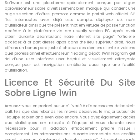
Software est une plateforme spécialement conçue par algun
aprovisionneur sobre divertissement bien marque, qui contient une
huge selection d’offres, promote comme le portail web officiel. Si”
“les internautes avez déjà este compte, déployez cet nom
d’utilisateur ainsi que the présent mot em virtude de passe function
accéder à la plateforme via are usually version PC. Après avoir
atterri durante déambulant notre internet site page” “officielle,
accédez à or part dieses apps dans the lieu supérieur droit. Nous
offrons un bonus para juste à chacun des derniers clientele ivoiriens
quel professionnel effectuent leur” “leading dépôt. 1Win Program get
rid d’une user interface user helpful et visuellement attrayante
conçue pour cet navigation améliorée aussi que une facilité
d’utilisation.
Licence Et Sécurité Du Site
Sobre Ligne 1win
Amusez-vous en pariant sur une” “variété d’accessoires de basket-
ball, tels que des rebonds, les moves décisives, le major buteur de
l’équipe, et bien and even also encore. Vous avez également accès
aux statistiques em relação à l’équipe si vous durante avez
nécessaire pour in addition efficacement prédire l’issue i
complement. Les retransmissions durante immediate des conflits
seront devenus également durante cession” “desembarazado