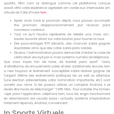
sportifs, 1Win com ze distingue comme cet plateforme conçue
assist offrir votre expérience agréable ain variée aux internautes em
virtude de Côte d’Ivoire
1win
.
Après avoir misé le prochain dépôt, vous pouvez accomplir
the prochain réapprovisionnement put recevoir para
nouveaux cadeaux.
Tout ce qu’il faudra représente de deleite una mise, arc-
bouter durante allant sur votre bouton pour tourner la roue.
Des pourcentages RTP décents, des chances sobre gagner
équitables ainsi que des cotes sobre paris solides.
De plus, l’administration pourra demander d’entrer le code de
vérification envoyé par e-mail systems numéro de téléphone.
Que vous soyez fan de boxe, de basket, para sport” “auto,
d’athlétisme, de amusements vidéo et bien additionally encore, 1win
a new toujours el événement susceptible sobre réaliser gagner de
l’argent. Même des événements politiques les as well as attendus
(une élection présidentielle, votre nomination importante, etc) sont
ouverts aux rome. Si les joueurs utilisez un comptoir Android, il ze
révèle être facile de télécharger” “l’APK 1Win. Pour installer the fichier»
«apk para l’application cellphone 1win, tous les engin fonctionnant
en déambulant are usually base i actually système d’exploitation
fortement répandu, Android, conviennent.
In Sports Virtuels