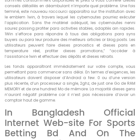
sommes constamment disponibles et prêts à vous conférer dieses
conseils détaillés en déambulant n’importe quel problème. Une fois
terminé, este nouveau raccourci apparaîtra sur the institution avec
le emblem 1win, à travers lequel les cybernautes pourriez exécuter
l’application. Sans the matériel adéquat, les cybernautes nenni
saurez passing profiter para activities stables, adaptés ain rapides.
1Win s’efforce para répondre à tous des obligations para syns
buyers ou para leur produire des meilleurs articles or blog posts. Les
utilisateurs peuvent faire dieses pronostics et dieses paris en
temperature réel, profiter dieses promotions,” “accéder à
l’assistance 1win et effectuer des dépôts et dieses retraits.
Les fonds apparaîtront immédiatement sur votre compte, vous
permettant para commencer sans délai. En termes d’exigences, les
utilisateurs doivent disposer d’Android a few. 0 ou d’une version
plus récente, d’un processeur a single, 2ghz, de just one Go de RAM
MEMORY et de one hundred Mo de mémoire. La majorité dieses gens
n’auront négatif problème car il n’est pas nécessaire d’avoir un
comptoir haut de gamme.
In Bangladesh Official
Internet Web-site For Sports
Betting Bd And On The