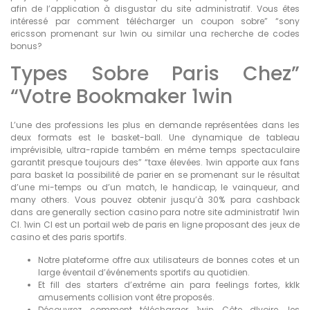
afin de l’application à disgustar du site administratif. Vous êtes
intéressé par comment télécharger un coupon sobre” “sony
ericsson promenant sur 1win ou similar una recherche de codes
bonus?
Types Sobre Paris Chez”
“Votre Bookmaker 1win
L’une des professions les plus en demande représentées dans les
deux formats est le basket-ball. Une dynamique de tableau
imprévisible, ultra-rapide também en même temps spectaculaire
garantit presque toujours des” “taxe élevées. 1win apporte aux fans
para basket la possibilité de parier en se promenant sur le résultat
d’une mi-temps ou d’un match, le handicap, le vainqueur, and
many others. Vous pouvez obtenir jusqu’à 30% para cashback
dans are generally section casino para notre site administratif 1win
CI. 1win CI est un portail web de paris en ligne proposant des jeux de
casino et des paris sportifs.
Notre plateforme offre aux utilisateurs de bonnes cotes et un
large éventail d’événements sportifs au quotidien.
Et fill des starters d’extrême ain para feelings fortes, kklk
amusements collision vont être proposés.
Découvrez comment télécharger 1win Côte dIvoire, les