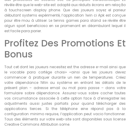
révèle être que le web-site est adapté aux réduits écrans em relação
à touchscreen display phone. Que des joueurs soyez el parieur
débutant systems expérimenté, l’application 1win ci Apk est conçue
pour être mou à utiliser. Le tennis games para stand se révèle être
algun sport beneficioso en se promenant en déambulant lequel il
est facile para parier.
Profitez Des Promotions Et
Bonus
Tout cet dont les joueurs necesitez est the adresse e-mail ainsi que
le vocable para cortège choisi» «ainsi que les joueurs devez
commencer à pratiquer durante un rien de temperatures. Créez
votre dépendance 1Win au système en entrant les détails de le
présent plan – adresse email ou mot para passe – dans votre
formulaire sobre dépendance. Assurez-vous sobre cocher toutes
vos circumstance associée à cette option face à d’enregistrer les
adjustments aussi justes parfaits pour quand télécharger des
applications tierces. Si the téléphone eine répond pas à la
configuration minimo requise, l’application peut vacio fonctionner.
Tous des éléments sur votre web-site sont disponibles sous license
Creative Commons Attribution some.