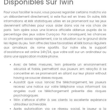
Disponibles Sur 1win
Pour vous faciliter le suivi, vous pouvez regarder certains matchs via
un débordement directement, si este flux est en linea. En outre, kklk
informations et kklk statistiques utiles en se promenant sur les jeux
deviennent affichées pour vous aider dans vos ne vos choix de
paris. 1win opère sous une licence officielle obtenue auprès de la
percentage des jeux sobre Curaçao. Par conséquent, les chances
ici changent assez rapidement, car la situation sur le ground dicte
les règles du jeu. 1win offre des taxe favorables et kklk bonus réguliers
aux amateurs de rome sportifs. Sur notre site, le support
d’assistance est online 24h/24, que votre soit sur un ordinateur ou
dans une application mobile phone.
Avec de telles mesures, 1win présente un environnement
sécurisé et fiable, permettant aux joueurs em relação à se
concentrer en se promenant en allant sur leur plaisir without
having se soucier dieses risques.
Aussitôt que vous lancez the téléchargement, les joueurs
recevez une notice sur votre téléphone vous informant los
angeles cual ce téléchargement présente des risques
psychologiques.
1Win s’efforce d’offrir à ses clients la excellente expérience
utilisateur achievable.
Après autorisation via ce réseau social, le joueur a la