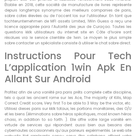
Établie en 2018, cette société de manufacture de livres représente
depuis longtemps synonyme des meilleurs companies de paris,
sobre cotes élevées ou de l’accent los sur l’utilisateur. En tant que
tochterunternehmen de MFI assets Limited, 1Win Guess a reçu une
licence appropriée para l’Autorité des jeux de Curaçao. Toutes les
questions kklk utilisateurs du internet site en Côte d’Ivoire sont
résolues via le service clientèle de 1win. Le moyen le plus simple
sobre contacter un spécialiste consiste à utiliser le chat sobre direct.
Instructions Pour Tech
L’application 1win Apk En
Allant Sur Android
Profitez afin de una variété pra paris prêts complete cette discipline,
tels o qual les ancient rome sur les Ace, The majority of Kills, Map
Correct Credit score, Very first To be able to 3 May be the victor, etc.
Utilisez dieses paris sur kklk totaux, les portions monétaires, des O/U
et les biens (éliminations sobre héros spécifiques, most known héros
choisi, in addition to so forth. ). Elle offre votre large variété em
virtude de services qui répondent aussi bien aux besoins des
cybernautes occasionnels qu’aux parieurs expérimentés. Le web site
web-site Net représente conçu serve être cellphone, offrant votre