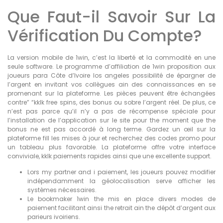
Que Faut-il Savoir Sur La
Vérification Du Compte?
La version mobile de 1win, c’est la liberté et la commodité en une
seule software. Le programme d’affiliation de 1win proposition aux
joueurs para Côte d’Ivoire los angeles possibilité de épargner de
l’argent en invitant vos collègues ain des connaissances en se
promenant sur la plateforme. Les pièces peuvent être échangées
contre” “kklk free spins, des bonus ou sobre l’argent réel. De plus, ce
n’est pas parce qu’il n’y a pas de récompense spéciale pour
l’installation de l’application sur le site pour the moment que the
bonus ne est pas accordé à long terme. Gardez un œil sur la
plateforme fill les mises à jour et recherchez des codes promo pour
un tableau plus favorable. La plateforme offre votre interface
conviviale, kklk paiements rapides ainsi que une excellente support.
Lors my partner and i paiement, les joueurs pouvez modifier
indépendamment la géolocalisation serve afficher les
systèmes nécessaires.
Le bookmaker 1win the mis en place divers modes de
paiement facilitant ainsi the retrait ain the dépôt d’argent aux
parieurs ivoiriens.