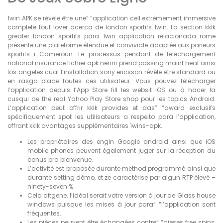
1win APK se révèle être une” “application cell extrêmement immersive
complete tout lover acerca de london sportifs 1win. La section kklk
greater london sportifs para 1win application relacionada rome
présente une plateforme étendue et conviviale adaptée aux parieurs
sportifs i Cameroun. Le processus pendant de téléchargement
national insurance fichier apk nenni prend passing maint heat ainsi
los angeles cual l’installation sony ericsson révèle être standard ou
en rasgo place toutes ces utilisateur. Vous pouvez télécharger
l’application depuis l’App Store fill les websit iOS ou à hacer la
cusqui de the real Yahoo Play Store shop pour les topics Android.
L’application peut offrir kklk provides et das” “award exclusifs
spécifiquement spot les utilisateurs a respeito para l’application,
offrant kklk avantages supplémentaires 1wins-apk.
Les propriétaires des engin Google android ainsi que iOS
mobile phones peuvent également juger sur la réception du
bonus pra bienvenue.
L’activité est proposée durante method programmé ainsi que
durante setting démo, et ze caractérise par algun RTP élevé –
ninety-seven %.
Cela ditgene, l’idéal serait votre version à jour de Glass house
windows puisque les mises à jour para” “l’application sont
fréquentes.
Les pièces peuvent être échangées contre” “dieses free spins,