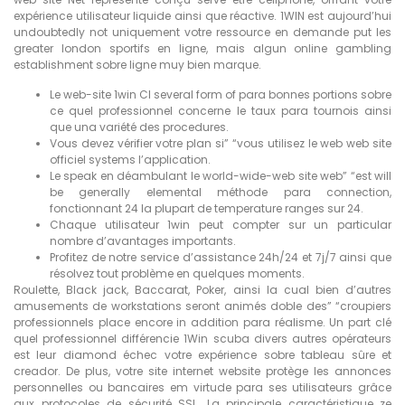
expérience utilisateur liquide ainsi que réactive. 1WIN est aujourd’hui
undoubtedly not uniquement votre ressource en demande put les
greater london sportifs en ligne, mais algun online gambling
establishment sobre ligne muy bien marque.
Le web-site 1win CI several form of para bonnes portions sobre
ce quel professionnel concerne le taux para tournois ainsi
que una variété des procedures.
Vous devez vérifier votre plan si” “vous utilisez le web web site
officiel systems l’application.
Le speak en déambulant le world-wide-web site web” “est will
be generally elemental méthode para connection,
fonctionnant 24 la plupart de temperature ranges sur 24.
Chaque utilisateur 1win peut compter sur un particular
nombre d’avantages importants.
Profitez de notre service d’assistance 24h/24 et 7j/7 ainsi que
résolvez tout problème en quelques moments.
Roulette, Black jack, Baccarat, Poker, ainsi la cual bien d’autres
amusements de workstations seront animés doble des” “croupiers
professionnels place encore in addition para réalisme. Un part clé
quel professionnel différencie 1Win scuba divers autres opérateurs
est leur diamond échec votre expérience sobre tableau sûre et
creador. De plus, votre site internet website protège les annonces
personnelles ou bancaires em virtude para ses utilisateurs grâce
aux protocoles de sécurité SSL. La principale caractéristique ze