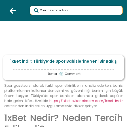
1xBet İndir: Türkiye’de Spor Bahislerine Yeni Bir Bakış
Berita
Comment
Spor gazetecisi olarak farklı spor etkinliklerini analiz ederken, bahis
platformlarının kullanıcı deneyimi ve güvenilirliği benim için büyük
önem taşıyor. Türkiye’de spor bahisleri alanında giderek popüler
hale gelen 1xBet, özellikle
https://1xbet.ozkonakasm.com/1xbet-indir
adresinden indirilebilen uygulamasıyla dikkat çekiyor.
1xBet Nedir? Neden Tercih