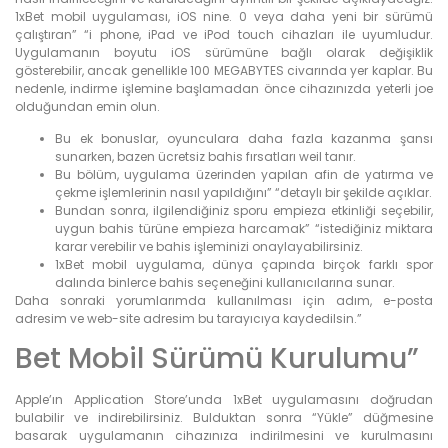
1xBet mobil uygulaması, iOS nine. 0 veya daha yeni bir sürümü
çalıştıran” “i phone, iPad ve iPod touch cihazları ile uyumludur.
Uygulamanın boyutu iOS sürümüne bağlı olarak değişiklik
gösterebilir, ancak genellikle 100 MEGABYTES civarında yer kaplar. Bu
nedenle, indirme işlemine başlamadan önce cihazınızda yeterli joe
olduğundan emin olun.
Bu ek bonuslar, oyunculara daha fazla kazanma şansı
sunarken, bazen ücretsiz bahis fırsatları weil tanır.
Bu bölüm, uygulama üzerinden yapılan afin de yatırma ve
çekme işlemlerinin nasıl yapıldığını” “detaylı bir şekilde açıklar.
Bundan sonra, ilgilendiğiniz sporu empieza etkinliği seçebilir,
uygun bahis türüne empieza harcamak” “istediğiniz miktara
karar verebilir ve bahis işleminizi onaylayabilirsiniz.
1xBet mobil uygulama, dünya çapında birçok farklı spor
dalında binlerce bahis seçeneğini kullanıcılarına sunar.
Daha sonraki yorumlarımda kullanılması için adım, e-posta
adresim ve web-site adresim bu tarayıcıya kaydedilsin.”
Bet Mobil Sürümü Kurulumu”
Apple’ın Application Store’unda 1xBet uygulamasını doğrudan
bulabilir ve indirebilirsiniz. Bulduktan sonra “Yükle” düğmesine
basarak uygulamanın cihazınıza indirilmesini ve kurulmasını