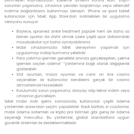
bilinmeyen kaynaklardan yükleme izinlerini kontrol edin. Erişim
sorunları yaşarsanız, cihazınızı yeniden başlatmayı veya alternatif
indirme bağlantılarını kullanmayı deneyin. IPhone ve ipad tablet
kullanıcıları için 1xbet, App Store’dan indirilebilen bir uygulama
versiyonu sunuyor.
Böylece, sprained ankle treatment popüler hem de daha az
bilinen sporlar da dahil olmak üzere çeşitli spor dallarındaki
müsabakalar için bahis oynayabilirsiniz.
Mobil cihazlarınızda 1xBet deneyimini yaşamak için
uygulamayı indirip kurmanız yeterlidir.
Para yatırma işlemleri genellikle anında gerçekleşirken, çekme
işlemleri seçilen ödeme” “yöntemine bağlı olarak değişkenlik
gösterebilir.
Slot oyunları, masa oyunları ve canlı on line casino
seçenekleri ile kullanıcılar kendilerini gerçek bir casino
atmosferinde hissedebilir.
Kurulumda sorun yaşarsanız, dosyayı silip tekrar indirin veya
cihazınızı güncelleyin.
1xBet mobil indir işlemi sonrasında, kullanıcılar çeşitli ödeme
yöntemleri arasından seçim yapabilirler. Kredi kartları, e-cüzdanlar,
mobil ödeme sistemleri ve kripto pra birimleri gibi geniş bir ödeme
seçeneği mevcuttur. Bu yöntemler, global standartlara uygun
güvenlik önlemleri ile desteklenmektedir.