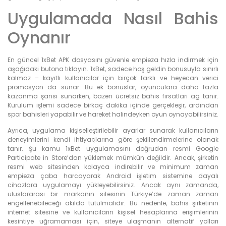
Uygulamada Nasıl Bahis
Oynanır
En güncel 1xBet APK dosyasını güvenle empieza hızla indirmek için
aşağıdaki butona tıklayın. 1xBet, sadece hoş geldin bonusuyla sınırlı
kalmaz – kayıtlı kullanıcılar için birçok farklı ve heyecan verici
promosyon da sunar. Bu ek bonuslar, oyunculara daha fazla
kazanma şansı sunarken, bazen ücretsiz bahis fırsatları ag tanır.
Kurulum işlemi sadece birkaç dakika içinde gerçekleşir, ardından
spor bahisleri yapabilir ve hareket halindeyken oyun oynayabilirsiniz.
Ayrıca, uygulama kişiselleştirilebilir ayarlar sunarak kullanıcıların
deneyimlerini kendi ihtiyaçlarına göre şekillendirmelerine olanak
tanır. Şu kamu 1xBet uygulamasını doğrudan resmi Google
Participate in Store’dan yüklemek mümkün değildir. Ancak, şirketin
resmi web sitesinden kolayca indirebilir ve minimum zaman
empieza çaba harcayarak Android işletim sistemine dayalı
cihazlara uygulamayı yükleyebilirsiniz. Ancak aynı zamanda,
uluslararası bir markanın sitesinin Türkiye’de zaman zaman
engellenebileceği akılda tutulmalıdır. Bu nedenle, bahis şirketinin
internet sitesine ve kullanıcıların kişisel hesaplarına erişimlerinin
kesintiye uğramaması için, siteye ulaşmanın alternatif yolları