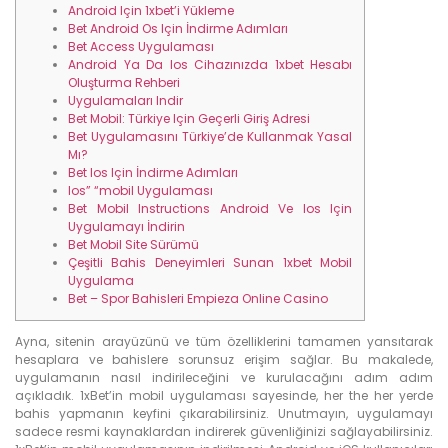
Android Için 1xbet’i Yükleme
Bet Android Os Için İndirme Adımları
Bet Access Uygulaması
Android Ya Da Ios Cihazınızda 1xbet Hesabı
Oluşturma Rehberi
Uygulamaları Indir
Bet Mobil: Türkiye Için Geçerli Giriş Adresi
Bet Uygulamasını Türkiye’de Kullanmak Yasal
Mı?
Bet Ios Için İndirme Adımları
Ios” “mobil Uygulaması
Bet Mobil Instructions Android Ve Ios Için
Uygulamayı İndirin
Bet Mobil Site Sürümü
Çeşitli Bahis Deneyimleri Sunan 1xbet Mobil
Uygulama
Bet – Spor Bahisleri Empieza Online Casino
Ayna, sitenin arayüzünü ve tüm özelliklerini tamamen yansıtarak
hesaplara ve bahislere sorunsuz erişim sağlar. Bu makalede,
uygulamanın nasıl indirileceğini ve kurulacağını adım adım
açıkladık. 1xBet’in mobil uygulaması sayesinde, her the her yerde
bahis yapmanın keyfini çıkarabilirsiniz. Unutmayın, uygulamayı
sadece resmi kaynaklardan indirerek güvenliğinizi sağlayabilirsiniz.