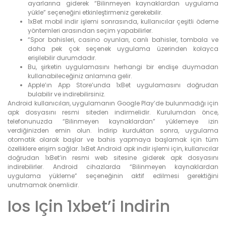
ayarlarına giderek “Bilinmeyen kaynaklardan uygulama
yükle” seçeneğini etkinleştirmeniz gerekebilir.
1xBet mobil indir işlemi sonrasında, kullanıcılar çeşitli ödeme
yöntemleri arasından seçim yapabilirler.
“Spor bahisleri, casino oyunları, canlı bahisler, tombala ve
daha pek çok seçenek uygulama üzerinden kolayca
erişilebilir durumdadır.
Bu, şirketin uygulamasını herhangi bir endişe duymadan
kullanabileceğiniz anlamına gelir.
Apple’ın App Store’unda 1xBet uygulamasını doğrudan
bulabilir ve indirebilirsiniz.
Android kullanıcıları, uygulamanın Google Play’de bulunmadığı için
apk dosyasını resmi siteden indirmelidir. Kurulumdan önce,
telefonunuzda “Bilinmeyen kaynaklardan” yüklemeye izin
verdiğinizden emin olun. İndirip kurduktan sonra, uygulama
otomatik olarak başlar ve bahis yapmaya başlamak için tüm
özelliklere erişim sağlar. 1xBet Android apk indir işlemi için, kullanıcılar
doğrudan 1xBet’in resmi web sitesine giderek apk dosyasını
indirebilirler. Android cihazlarda “Bilinmeyen kaynaklardan
uygulama yükleme” seçeneğinin aktif edilmesi gerektiğini
unutmamak önemlidir.
Ios Için 1xbet’i Indirin