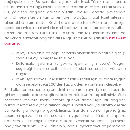
sağlayabilirsiniz. Bu sorunları aşmak için 1xbet, Türk kullanıcılarına,
resmi ayna site bağlantısı üzerinden platforma erişme fırsatı veriyor.
Bu, yalnızca bağlantı adresinin farklı olduğu ancak işlevselliğin
orijinal web sitesiyle tamamen aynı olduğu, mobil 1xbet sitesinin
alternatif bir sürümüdür. Böyle bir ayna site, hem PC kullanıcıları için
sprained ankle treatment de mobil cihaz kullanıcıları için mevcuttur.
Bazen indirme veya kurulum sırasında, cihaz güvenlik ayarları ya
da kararsız internet bağlantıları ile ilgili engeller oluşabilir
1x bet sweet
bonanza
.
1xBet, Türkiye’nin en popüler bahis sitelerinden biridir ve geniş”
“bahis ile oyun seçenekleri sunar.
Kullanıcılar yatırma ve çekme işlemleri için sobre” “uygun
seçeneği tercih edebilir, işlem süreleri ise seçilen yönteme
bağlıdır.
1xBet uygulaması, her kullanıcının kendisi için durante uygun
olanı seçebileceği 200’den fazla ödeme yöntemini destekler.
Bir kullanıcı hesabı oluşturulduktan sonra, kayıt işlemi sırasında
girilen e-posta adresi ve şifreyi kullanarak oturum açabilirsiniz. Web
sitemizde mevcut mobil sitenin güncel adresi için bir bağlantı
bulabilir empieza ayrıca telefon veya e-posta yoluyla sistem destek
uzmanlarıyla iletişime geçebilirsiniz. Bundan sonra, ilgilendiğiniz
sporu empieza etkinliği seçebilir, uygun bahis türüne empieza
harcamak” “istediğiniz miktara karar verebilir ve bahis işleminizi
onaylayabilirsiniz. Bir kullanıcının, bahis oynamaya başlamadan