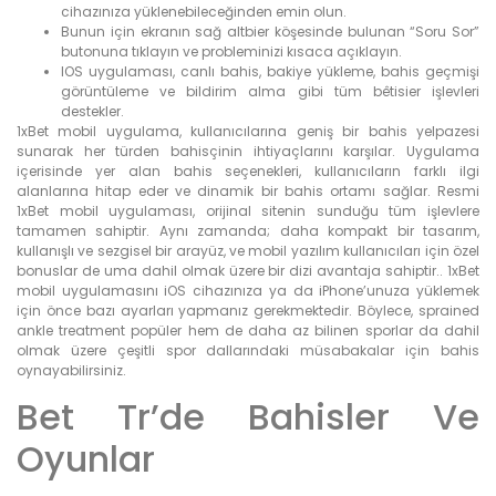
cihazınıza yüklenebileceğinden emin olun.
Bunun için ekranın sağ altbier köşesinde bulunan “Soru Sor”
butonuna tıklayın ve probleminizi kısaca açıklayın.
IOS uygulaması, canlı bahis, bakiye yükleme, bahis geçmişi
görüntüleme ve bildirim alma gibi tüm bêtisier işlevleri
destekler.
1xBet mobil uygulama, kullanıcılarına geniş bir bahis yelpazesi
sunarak her türden bahisçinin ihtiyaçlarını karşılar. Uygulama
içerisinde yer alan bahis seçenekleri, kullanıcıların farklı ilgi
alanlarına hitap eder ve dinamik bir bahis ortamı sağlar. Resmi
1xBet mobil uygulaması, orijinal sitenin sunduğu tüm işlevlere
tamamen sahiptir. Aynı zamanda; daha kompakt bir tasarım,
kullanışlı ve sezgisel bir arayüz, ve mobil yazılım kullanıcıları için özel
bonuslar de uma dahil olmak üzere bir dizi avantaja sahiptir.. 1xBet
mobil uygulamasını iOS cihazınıza ya da iPhone’unuza yüklemek
için önce bazı ayarları yapmanız gerekmektedir. Böylece, sprained
ankle treatment popüler hem de daha az bilinen sporlar da dahil
olmak üzere çeşitli spor dallarındaki müsabakalar için bahis
oynayabilirsiniz.
Bet Tr’de Bahisler Ve
Oyunlar