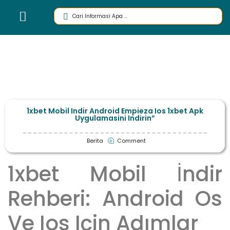
1xbet Mobil Indir Android Empieza Ios 1xbet Apk
Uygulamasini Indirin”
Berita
Comment
1xbet Mobil İndir
Rehberi: Android Os
Ve Ios Için Adımlar