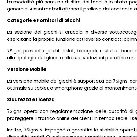
La modalità più comune di ritiro dei fondi è lo stato p
generale. Alcuni metodi offrono il prelievo del contante 
Categorie e Fornitori di Giochi
La sezione dei giochi si articola in diverse sottocateg
esercitano la propria funzione attraverso contratti comme
7Signs presenta giochi di slot, blackjack, roulette, baccara
alla tipologia del gioco o alle sue variazioni per offrire 
Versione Mobile
La versione mobile dei giochi è supportata da 7Signs, con l’
ottimale su tablet o smartphone grazie al mantenimento d
Sicurezza e Licenza
7Signs opera con regolamentazione delle autorità di gio
proteggere il traffico online dei clienti in tempo reale. I s
Inoltre, 7Signs si impegnò a garantire la stabilità oper
dispositivi mobili. Questi passaggi garantiscono l’esperi