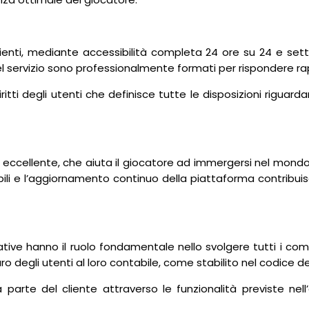
ienti, mediante accessibilità completa 24 ore su 24 e sett
del servizio sono professionalmente formati per rispondere ra
iritti degli utenti che definisce tutte le disposizioni riguar
 eccellente, che aiuta il giocatore ad immergersi nel mondo d
obili e l’aggiornamento continuo della piattaforma contribuisc
ive hanno il ruolo fondamentale nello svolgere tutti i compiti 
 degli utenti al loro contabile, come stabilito nel codice dei 
 parte del cliente attraverso le funzionalità previste nel