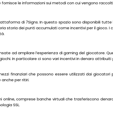
 fornisce le informazioni sui metodi con cui vengono raccolti 
attaforma di 7Signs. In questo spazio sono disponibili tutte l
propria storia dei punti accumulati come incentivi per il gioco.
tà.
ate ad ampliare l’esperienza di gaming del giocatore. Questa
iochi. In particolare ci sono vari incentivi in denaro attribuit
mezzi finanziari che possono essere utilizzati dai giocatori
anche per ritiri.
i online, comprese banche virtuali che trasferiscono denaro d
ologia SSL.