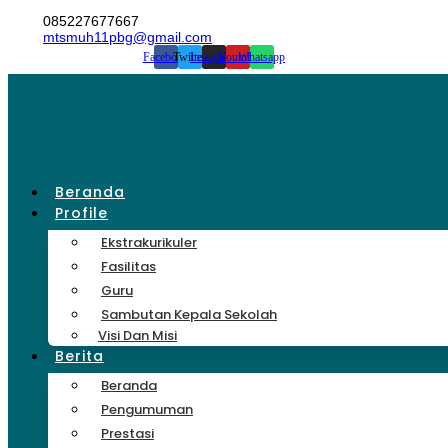
Lewati
085227677667
ke
mtsmuh11pbg@gmail.com
konten
Facebook
Twitter
Instagram
Youtube
Whatsapp
Beranda
Profile
Ekstrakurikuler
Fasilitas
Guru
Sambutan Kepala Sekolah
Visi Dan Misi
Berita
Beranda
Pengumuman
Prestasi