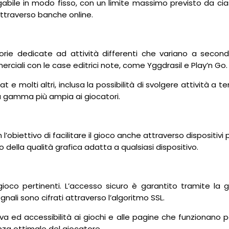
agabile in modo fisso, con un limite massimo previsto da c
attraverso banche online.
orie dedicate ad attività differenti che variano a seconda 
rciali con le case editrici note, come Yggdrasil e Play’n Go.
t e molti altri, inclusa la possibilità di svolgere attività a 
una gamma più ampia ai giocatori.
obiettivo di facilitare il gioco anche attraverso dispositivi po
ella qualità grafica adatta a qualsiasi dispositivo.
co pertinenti. L’accesso sicuro è garantito tramite la ge
egnali sono cifrati attraverso l’algoritmo SSL.
ativa ed accessibilità ai giochi e alle pagine che funzionano
enza ottimale del giocatore.