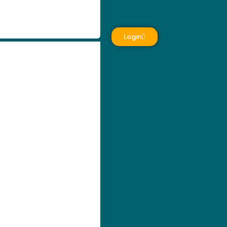
Login