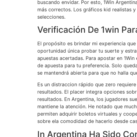
buscando envidar. Por esto, 1Win Argenti
más correctos. Los gráficos kid realistas y
selecciones.
Verificación De 1win Pa
El propósito es brindar mi experiencia qu
oportunidad única probar tu suerte y estra
apuestas acertadas. Para apostar en 1Win e
de apuesta para tu preferencia. Solo queda 
se mantendrá abierta para que no halla que 
Es un distraccion rápido que zero requier
resultados. El placer integra opciones sob
resultados. En Argentina, los jugadores sue
mantiene la atención. He notado que muchos
permiten adquirir boletos virtuales y coop
sobre ela comodidad de hacerlo desde casa
In Argentina Ha Sido Co