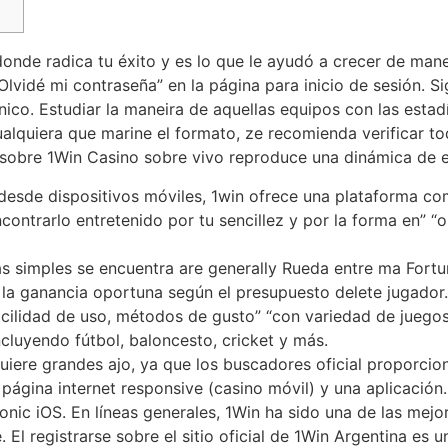
donde radica tu éxito y es lo que le ayudó a crecer de mane
Olvidé mi contraseña” en la página para inicio de sesión. Si
nico. Estudiar la maneira de aquellas equipos con las estadí
ualquiera que marine el formato, ze recomienda verificar to
 sobre 1Win Casino sobre vivo reproduce una dinámica de es
 desde dispositivos móviles, 1win ofrece una plataforma co
contrarlo entretenido por tu sencillez y por la forma en” 
s simples se encuentra are generally Rueda entre ma Fortu
 la ganancia oportuna según el presupuesto delete jugador.
cilidad de uso, métodos de gusto” “con variedad de juegos
ncluyendo fútbol, baloncesto, cricket y más.
ere grandes ajo, ya que los buscadores oficial proporciona
página internet responsive (casino móvil) y una aplicación
onic iOS. En líneas generales, 1Win ha sido una de las mej
. El registrarse sobre el sitio oficial de 1Win Argentina es