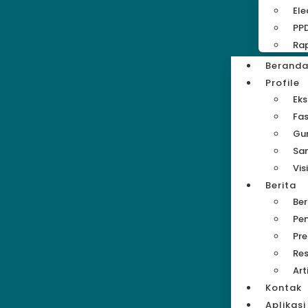
Ele
PP
Rap
Berand
Profile
Eks
Fas
Gu
Sa
Vis
Berita
Be
Pe
Pre
Res
Art
Kontak
Aplikasi