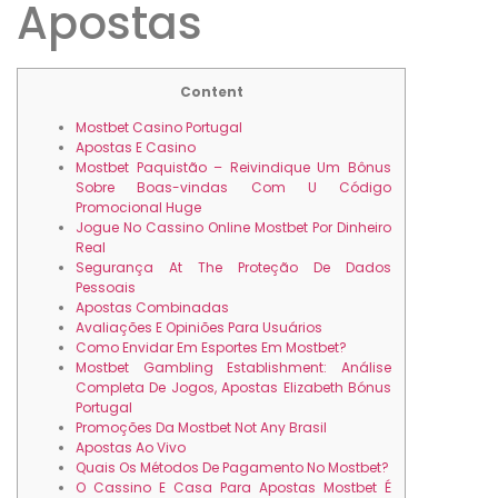
Apostas
Content
Mostbet Casino Portugal
Apostas E Casino
Mostbet Paquistão – Reivindique Um Bônus
Sobre Boas-vindas Com U Código
Promocional Huge
Jogue No Cassino Online Mostbet Por Dinheiro
Real
Segurança At The Proteção De Dados
Pessoais
Apostas Combinadas
Avaliações E Opiniões Para Usuários
Como Envidar Em Esportes Em Mostbet?
Mostbet Gambling Establishment: Análise
Completa De Jogos, Apostas Elizabeth Bónus
Portugal
Promoções Da Mostbet Not Any Brasil
Apostas Ao Vivo
Quais Os Métodos De Pagamento No Mostbet?
O Cassino E Casa Para Apostas Mostbet É