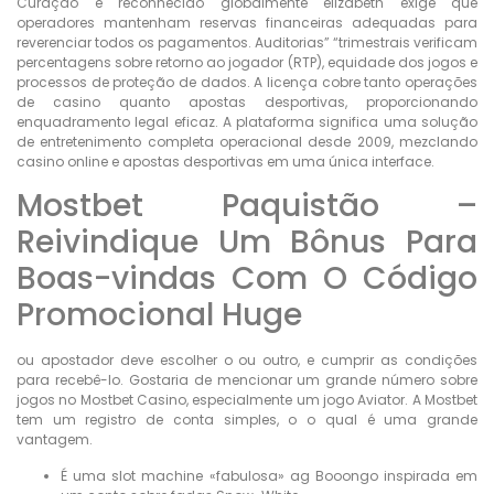
Curaçao é reconhecido globalmente elizabeth exige que
operadores mantenham reservas financeiras adequadas para
reverenciar todos os pagamentos. Auditorias” “trimestrais verificam
percentagens sobre retorno ao jogador (RTP), equidade dos jogos e
processos de proteção de dados. A licença cobre tanto operações
de casino quanto apostas desportivas, proporcionando
enquadramento legal eficaz. A plataforma significa uma solução
de entretenimento completa operacional desde 2009, mezclando
casino online e apostas desportivas em uma única interface.
Mostbet Paquistão –
Reivindique Um Bônus Para
Boas-vindas Com O Código
Promocional Huge
ou apostador deve escolher o ou outro, e cumprir as condições
para recebê-lo. Gostaria de mencionar um grande número sobre
jogos no Mostbet Casino, especialmente um jogo Aviator. A Mostbet
tem um registro de conta simples, o o qual é uma grande
vantagem.
É uma slot machine «fabulosa» ag Booongo inspirada em