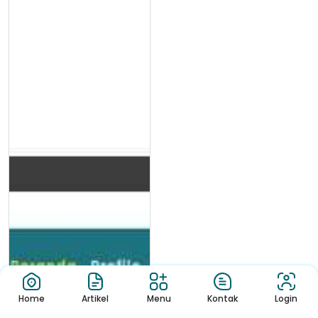
Home
Artikel
Menu
Kontak
Login