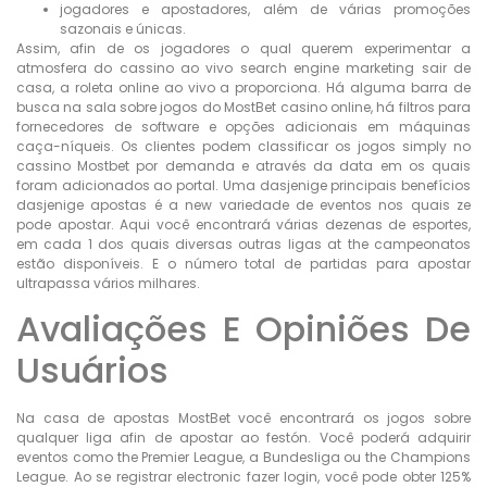
jogadores e apostadores, além de várias promoções
sazonais e únicas.
Assim, afin de os jogadores o qual querem experimentar a
atmosfera do cassino ao vivo search engine marketing sair de
casa, a roleta online ao vivo a proporciona. Há alguma barra de
busca na sala sobre jogos do MostBet casino online, há filtros para
fornecedores de software e opções adicionais em máquinas
caça-níqueis. Os clientes podem classificar os jogos simply no
cassino Mostbet por demanda e através da data em os quais
foram adicionados ao portal. Uma dasjenige principais benefícios
dasjenige apostas é a new variedade de eventos nos quais ze
pode apostar. Aqui você encontrará várias dezenas de esportes,
em cada 1 dos quais diversas outras ligas at the campeonatos
estão disponíveis. E o número total de partidas para apostar
ultrapassa vários milhares.
Avaliações E Opiniões De
Usuários
Na casa de apostas MostBet você encontrará os jogos sobre
qualquer liga afin de apostar ao festón. Você poderá adquirir
eventos como the Premier League, a Bundesliga ou the Champions
League. Ao se registrar electronic fazer login, você pode obter 125%