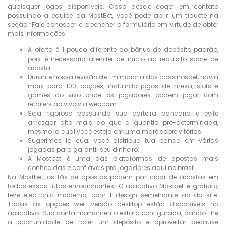
quaisquer jogos disponíveis. Caso deseje coger em contato
possuindo a equipe da MostBet, você pode abrir um tíquete na
seção “Fale conosco” e preencher o formulário em virtude de obter
mais informações.
A oferta é 1 pouco diferente do bônus de depósito padrão,
pois é necessário atender de início ao requisito sobre de
aposta.
Durante nossa revisão de Em maioria dos cassinosbet, havia
mais para 100 opções, incluindo jogos de mesa, slots e
games ao vivo onde os jogadores podem jogar com
retailers ao vivo via webcam.
Seja rigoroso possuindo sua carteira bancária e evite
arriesgar alto mais do que a quantia pré-determinada,
mesmo la cual você esteja em uma maré sobre vitórias.
Sugerimos la cual você distribua tua banca em várias
jogadas para garantir seu dinheiro.
A Mostbet é uma das plataformas de apostas mais
conhecidas e confiáveis pra jogadores aqui no brasil.
Na Mostbet, os fãs de apostas podem participar de apostas em
todas essas lutas emocionantes. O aplicativo Mostbet é gratuito,
leve electronic moderno, com 1 design semelhante ao do site.
Todas as opções weil versão desktop estão disponíveis no
aplicativo. Sua conta no momento estará configurada, dando-lhe
a oportunidade de fazer um depósito e aproveitar because