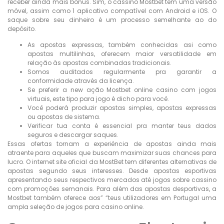
receber ainda mais bônus. Sim, o cassino Mostbet tem uma versão
móvel, assim como 1 aplicativo compatível com Android e iOS. O
saque sobre seu dinheiro é um processo semelhante ao do
depósito.
As apostas expressas, também conhecidas asi como
apostas multilinhas, oferecem maior versatilidade em
relação às apostas combinadas tradicionais.
Somos auditados regularmente pra garantir a
conformidade através da licença.
Se preferir a new ação Mostbet online casino com jogos
virtuais, este tipo para jogo é dicho para você.
Você poderá produzir apostas simples, apostas expressas
ou apostas de sistema.
Verificar tua conta é essencial pra manter teus dados
seguros e descargar saques.
Essas ofertas tornam a experiência de apostas ainda mais
atraente para aqueles que buscam maximizar suas chances para
lucro. O internet site oficial da MostBet tem diferentes alternativas de
apostas segundo seus interesses. Desde apostas esportivas
apresentando seus respectivos mercados até jogos sobre cassino
com promoções semanais. Para além das apostas desportivas, a
Mostbet também oferece aos” “teus utilizadores em Portugal uma
ampla seleção de jogos para casino online.