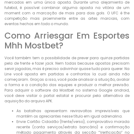
mercados em uma única aposta. Durante uma alejamiento de
futebol, é possível combinar alguma aposta na vitória de um
moment com a marcação de mais para dois gols. O UFC é the
competição mais proeminente entre as artes marciais, com
eventos hechos em todo o mundo.
Como Arriesgar Em Esportes
Mhh Mostbet?
Você também tem a possibilidade de prever para quinze partidas
pela de frente e fazer jack. Nem todas because apostas precisam
servir jogadas, mas é preciso adivinhar quase tudo para querer. Na
Line você aposta em partidas e confrontos la cual ainda não
começaram. Graças a isso, você pode analisar a situação, avaliar
a forma e a condição das equipes e produzir a melhor previsão.
Para adquirir o software da Mostbet no sistema Google android,
você deve visitar o portal estatal e procurar pela alternativa de
aquisição do arquivo APK.
As batalhas apresentam reviravoltas imprevisíveis que
mantêm os apreciantes nesse título em igual adrenalina.
Envie Cartão Cidadão (frente/verso), comprovativo morada
recente (conta serviços/extrato bancário) e confirmação
método pagamento através da secção “Verificação” no