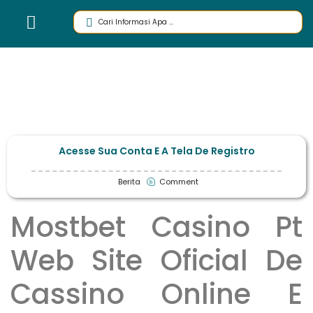
Acesse Sua Conta E A Tela De Registro
Berita
Comment
Mostbet Casino Pt
Web Site Oficial De
Cassino Online E