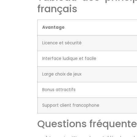
français
Avantage
Licence et sécurité
Interface ludique et facile
Large choix de jeux
Bonus attractifs
Support client francophone
Questions fréquente