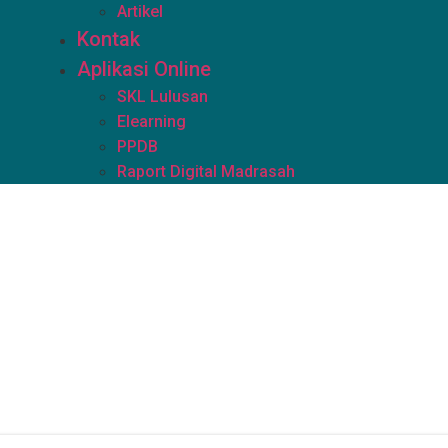
Artikel
Kontak
Aplikasi Online
SKL Lulusan
Elearning
PPDB
Raport Digital Madrasah