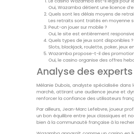
Le casino Wazamba est-il légal pour le
Oui, Wazamba détient une licence d’e
Quels sont les délais moyens de retr
Les retraits sont traités en moyenne 
Peut-on jouer sur mobile ?
Oui, le site est entièrement responsiv
Quels types de jeux sont disponibles ?
Slots, blackjack, roulette, poker, jeux 
Wazamba propose-t-il des promotions
Oui, le casino organise des offres he
Analyse des experts 
Mélanie Dubois, analyste spécialisée dans l
marché, attirant une audience jeune et dyn
renforcer la confiance des utilisateurs fran
Par ailleurs, Jean-Marc Lefebvre, joueur p
un bon équilibre entre jeux classiques et no
bien à la communauté française à la recherch
Wazamba apparaît comme un casino en ligne