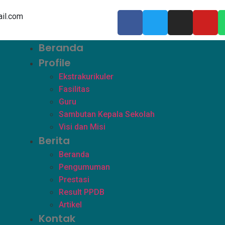
il.com
Beranda
Profile
Ekstrakurikuler
Fasilitas
Guru
Sambutan Kepala Sekolah
Visi dan Misi
Berita
Beranda
Pengumuman
Prestasi
Result PPDB
Artikel
Kontak