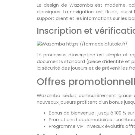
Le design de Wazamba est moderne, color
classiques. La navigation est fluide, auss
support client et les informations sur les bo
Inscription et vérifica
Le processus d’inscription est simple et ra
documents standard (pièce d’identité et pr
la sécurité des joueurs et de prévenir les fr
Offres promotionnel
Wazamba séduit particulièrement grâce à
nouveaux joueurs profitent d’un bonus jusq
Bonus de bienvenue : jusqu’à 100 % sur
Promotions hebdomadaires : cashback
Programme VIP : niveaux évolutifs off