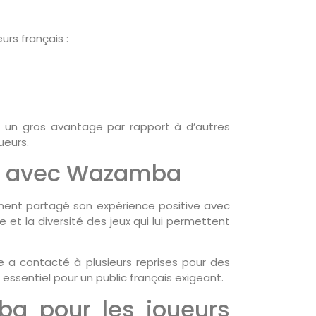
rs français :
t un gros avantage par rapport à d’autres
ueurs.
ise avec Wazamba
ment partagé son expérience positive avec
e et la diversité des jeux qui lui permettent
le a contacté à plusieurs reprises pour des
 essentiel pour un public français exigeant.
a pour les joueurs