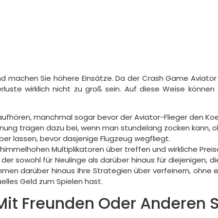
d machen Sie höhere Einsätze. Da der Crash Game Aviator S
luste wirklich nicht zu groß sein. Auf diese Weise können 
aufhören, manchmal sogar bevor der Aviator-Flieger den Koeff
ung tragen dazu bei, wenn man stundelang zocken kann, ohn
über lassen, bevor dasjenige Flugzeug wegfliegt.
e himmelhohen Multiplikatoren über treffen und wirkliche Preis
 sowohl für Neulinge als darüber hinaus für diejenigen, die s
mmen darüber hinaus Ihre Strategien über verfeinern, ohne
elles Geld zum Spielen hast.
 Mit Freunden Oder Anderen 