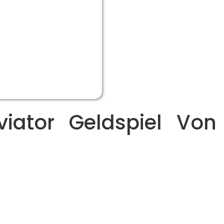
viator Geldspiel Von