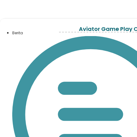
Aviator Game Play On
Berita