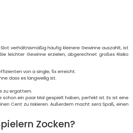
lot verhältnismäßig häufig kleinere Gewinne auszahlt, ist
Sie leichter Gewinne erzielen, abgerechnet großes Risiko
izienten von a single, 5x erreicht.
e dass es langweilig ist.
e zu ergattern.
chon ein paar Mal gespielt haben, perfekt ist. Es ist eine
 einen Cent zu riskieren. Außerdem macht sera Spaß, einen
Spielern Zocken?