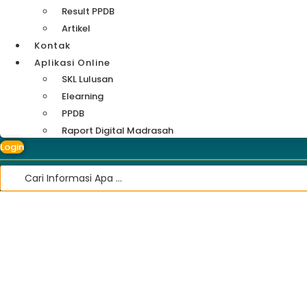
Result PPDB
Artikel
Kontak
Aplikasi Online
SKL Lulusan
Elearning
PPDB
Raport Digital Madrasah
Login