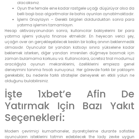
olacaksınız.
Oyun the female eine kadar rastgele uçağı düşürüyor olsa da
belli başlı bazı algoritmalar ile bahis oyunları oynatılmaktadır.
İşlemi Onaylayın – Gerekli bilgileri doldurduktan sonra para
yatırma işlemini tamamlayın.
Hesap aktivasyonundan sonra, kullanıcılar bakiyelerini bir para
yatırma işlemi yoluyla finanse etmelidir. En heyecan verici şey,
uçağın over an gerçekleşebilecek keskin bir kalkış anının beklenmedik
olmasıdır. Oyuncular bir yandan katsayı sınıra yükselene kadar
beklemek isterken, diğer yandan imrenilen düğmeye basmak için
zaman bulamama korkusu va. Kullanıcılara, ücretsiz trial modumuz
aracılığıyla oyunun mekaniklerini, özelliklerini empieza genel
deneyimini tanıma fırsatı sunuyoruz. Her görevde farklı bir yaklaşım
gerekebilir, bu nedenle farklı stratejiler deneyerek en etkili yolun ne
olduğunu bulabilirsiniz.
İşte 1xbet’e Afin De
Yatırmak Için Bazı Yakıt
Seçenekleri:
Modern çevrimiçi kumarhaneler, ziyaretçilerine durante sofistike
oyuncuların isteklerini tatmin edebilecek the lady zevke uygun