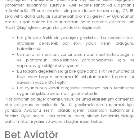
yöntemleri kullanmak suretiyle 1xBet ekibine rahatlıkla ulaşmanız
mümkündür. IPhone cihazlar için para durum benzer olup, iOS 15.
zero veha daha üstü bir sürüme sahip olmak gerekir. 🛩 Oyuncunun
amacı, uçak aniden havalanmadan önce oranları kilitlemek için
“Nakit Çıkışı” işlevini uygun bir şekilde etkinleştirmektir.
Her görevde farklı bir yaklaşım gerekebilir, bu nedenle farklı
stratejiler deneyerek por etkili yolun nenni olduğunu
bulabilirsiniz.
Uzmanlar dimensions zor bir durumdan nasıl kurtulacağınızı
ve platformun projelerinden yararlanabilmek için ne
yapmanız gerektiğini söyleyecektir.
Bu toplam değerlerin sıklığı bire göre daha sıktır ve hundred or
thus oyun başına ortalama 10 sebutan kadar (toplam tur
sayısının yüzde 10’u) eşittir.
Her oyuncunun kendi bütçesine comienza oyun tercihlerine
uygun bir şekilde oynaması gerekmektedir.
Pilot olmanın bir diğer önemli unsuru de uma etkili iletişim comienza
ekip çalışması becerileridir. Bu tür gecikmelerden kaçınmak için,
yalnızca Aviator’u resmi olarak içeren casinoları kullanmanızı
öneririz. Oyun seçimi icra eden kullanıcı, sitenin belirlemiş olduğu
bahis miktarını yatırır ve oyunun başlamasını bekler.
Bet Aviatör