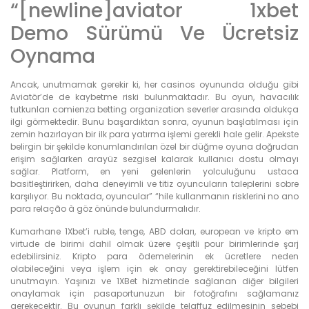
“[newline]aviator 1xbet
Demo Sürümü Ve Ücretsiz
Oynama
Ancak, unutmamak gerekir ki, her casinos oyununda olduğu gibi
Aviatör’de de kaybetme riski bulunmaktadır. Bu oyun, havacılık
tutkunları comienza betting organization severler arasında oldukça
ilgi görmektedir. Bunu başardıktan sonra, oyunun başlatılması için
zemin hazırlayan bir ilk para yatırma işlemi gerekli hale gelir. Apekste
belirgin bir şekilde konumlandırılan özel bir düğme oyuna doğrudan
erişim sağlarken arayüz sezgisel kalarak kullanıcı dostu olmayı
sağlar. Platform, en yeni gelenlerin yolculuğunu ustaca
basitleştirirken, daha deneyimli ve titiz oyuncuların taleplerini sobre
karşılıyor. Bu noktada, oyuncular” “hile kullanmanın risklerini no ano
para relação à göz önünde bulundurmalıdır.
Kumarhane 1Xbet’i ruble, tenge, ABD doları, european ve kripto em
virtude de birimi dahil olmak üzere çeşitli pour birimlerinde şarj
edebilirsiniz. Kripto para ödemelerinin ek ücretlere neden
olabileceğini veya işlem için ek onay gerektirebileceğini lütfen
unutmayın. Yaşınızı ve 1XBet hizmetinde sağlanan diğer bilgileri
onaylamak için pasaportunuzun bir fotoğrafını sağlamanız
gerekecektir. Bu oyunun farklı şekilde telaffuz edilmesinin sebebi