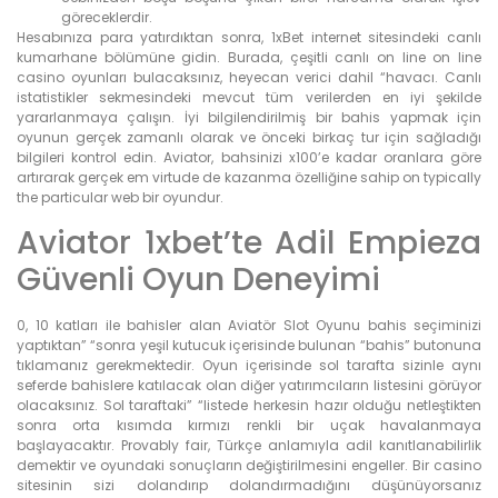
göreceklerdir.
Hesabınıza para yatırdıktan sonra, 1xBet internet sitesindeki canlı
kumarhane bölümüne gidin. Burada, çeşitli canlı on line on line
casino oyunları bulacaksınız, heyecan verici dahil “havacı. Canlı
istatistikler sekmesindeki mevcut tüm verilerden en iyi şekilde
yararlanmaya çalışın. İyi bilgilendirilmiş bir bahis yapmak için
oyunun gerçek zamanlı olarak ve önceki birkaç tur için sağladığı
bilgileri kontrol edin. Aviator, bahsinizi x100’e kadar oranlara göre
artırarak gerçek em virtude de kazanma özelliğine sahip on typically
the particular web bir oyundur.
Aviator 1xbet’te Adil Empieza
Güvenli Oyun Deneyimi
0, 10 katları ile bahisler alan Aviatör Slot Oyunu bahis seçiminizi
yaptıktan” “sonra yeşil kutucuk içerisinde bulunan “bahis” butonuna
tıklamanız gerekmektedir. Oyun içerisinde sol tarafta sizinle aynı
seferde bahislere katılacak olan diğer yatırımcıların listesini görüyor
olacaksınız. Sol taraftaki” “listede herkesin hazır olduğu netleştikten
sonra orta kısımda kırmızı renkli bir uçak havalanmaya
başlayacaktır. Provably fair, Türkçe anlamıyla adil kanıtlanabilirlik
demektir ve oyundaki sonuçların değiştirilmesini engeller. Bir casino
sitesinin sizi dolandırıp dolandırmadığını düşünüyorsanız