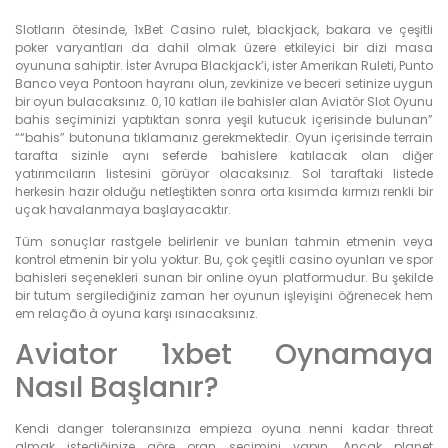
Slotların ötesinde, 1xBet Casino rulet, blackjack, bakara ve çeşitli
poker varyantları da dahil olmak üzere etkileyici bir dizi masa
oyununa sahiptir. İster Avrupa Blackjack’i, ister Amerikan Ruleti, Punto
Banco veya Pontoon hayranı olun, zevkinize ve beceri setinize uygun
bir oyun bulacaksınız. 0, 10 katları ile bahisler alan Aviatör Slot Oyunu
bahis seçiminizi yaptıktan sonra yeşil kutucuk içerisinde bulunan”
““bahis” butonuna tıklamanız gerekmektedir. Oyun içerisinde terrain
tarafta sizinle aynı seferde bahislere katılacak olan diğer
yatırımcıların listesini görüyor olacaksınız. Sol taraftaki listede
herkesin hazır olduğu netleştikten sonra orta kısımda kırmızı renkli bir
uçak havalanmaya başlayacaktır.
Tüm sonuçlar rastgele belirlenir ve bunları tahmin etmenin veya
kontrol etmenin bir yolu yoktur. Bu, çok çeşitli casino oyunları ve spor
bahisleri seçenekleri sunan bir online oyun platformudur. Bu şekilde
bir tutum sergilediğiniz zaman her oyunun işleyişini öğrenecek hem
em relação à oyuna karşı ısınacaksınız.
Aviator 1xbet Oynamaya
Nasıl Başlanır?
Kendi danger toleransınıza empieza oyuna nenni kadar threat
almak istediğinize göre oran seçimini yapın. Ancak planet