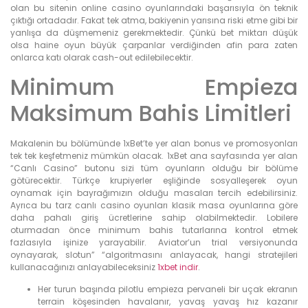
olan bu sitenin online casino oyunlarındaki başarısıyla ön teknik
çıktığı ortadadır. Fakat tek atma, bakiyenin yarısına riski etme gibi bir
yanlışa da düşmemeniz gerekmektedir. Çünkü bet miktarı düşük
olsa haine oyun büyük çarpanlar verdiğinden afin para zaten
onlarca katı olarak cash-out edilebilecektir.
Minimum Empieza
Maksimum Bahis Limitleri
Makalenin bu bölümünde 1xBet’te yer alan bonus ve promosyonları
tek tek keşfetmeniz mümkün olacak. 1xBet ana sayfasında yer alan
“Canlı Casino” butonu sizi tüm oyunların olduğu bir bölüme
götürecektir. Türkçe krupiyerler eşliğinde sosyalleşerek oyun
oynamak için bayrağımızın olduğu masaları tercih edebilirsiniz.
Ayrıca bu tarz canlı casino oyunları klasik masa oyunlarına göre
daha pahalı giriş ücretlerine sahip olabilmektedir. Lobilere
oturmadan önce minimum bahis tutarlarına kontrol etmek
fazlasıyla işinize yarayabilir. Aviator’un trial versiyonunda
oynayarak, slotun” “algoritmasını anlayacak, hangi stratejileri
kullanacağınızı anlayabileceksiniz
1xbet indir
.
Her turun başında pilotlu empieza pervaneli bir uçak ekranın
terrain köşesinden havalanır, yavaş yavaş hız kazanır