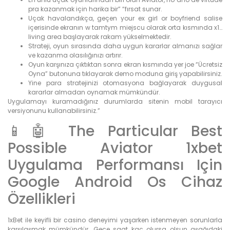
pra kazanmak için harika bir” “fırsat sunar.
Uçak havalandıkça, geçen your ex girl or boyfriend salise
içerisinde ekranın w tamtym miejscu olarak orta kısmında x1…
living area başlayarak rakam yükselmektedir.
Strateji, oyun sırasında daha uygun kararlar almanızı sağlar
ve kazanma olasılığınızı artırır.
Oyun karşınıza çıktıktan sonra ekran kısmında yer joe “Ücretsiz
Oyna” butonuna tıklayarak demo moduna giriş yapabilirsiniz.
Yine para stratejinizi otomasyona bağlayarak duygusal
kararlar almadan oynamak mümkündür.
Uygulamayı kuramadığınız durumlarda sitenin mobil tarayıcı
versiyonunu kullanabilirsiniz.”
📱🤖 The Particular Best
Possible Aviator 1xbet
Uygulama Performansı Için
Google Android Os Cihaz
Özellikleri
1xBet ile keyifli bir casino deneyimi yaşarken istenmeyen sorunlarla
karşılaşmak mümkündür. Gece saat kaç olursa olsun aşağıdaki