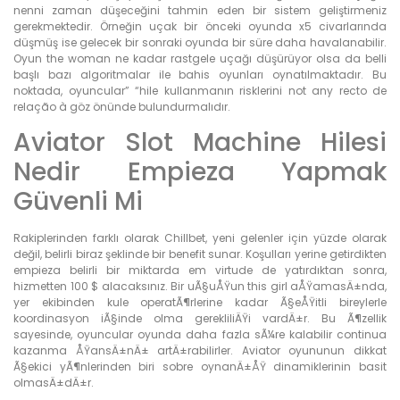
nenni zaman düşeceğini tahmin eden bir sistem geliştirmeniz
gerekmektedir. Örneğin uçak bir önceki oyunda x5 civarlarında
düşmüş ise gelecek bir sonraki oyunda bir süre daha havalanabilir.
Oyun the woman ne kadar rastgele uçağı düşürüyor olsa da belli
başlı bazı algoritmalar ile bahis oyunları oynatılmaktadır. Bu
noktada, oyuncular” “hile kullanmanın risklerini not any recto de
relação à göz önünde bulundurmalıdır.
Aviator Slot Machine Hilesi
Nedir Empieza Yapmak
Güvenli Mi
Rakiplerinden farklı olarak Chillbet, yeni gelenler için yüzde olarak
değil, belirli biraz şeklinde bir benefit sunar. Koşulları yerine getirdikten
empieza belirli bir miktarda em virtude de yatırdıktan sonra,
hizmetten 100 $ alacaksınız. Bir uÃ§uÅŸun this girl aÅŸamasÄ±nda,
yer ekibinden kule operatÃ¶rlerine kadar Ã§eÅŸitli bireylerle
koordinasyon iÃ§inde olma gerekliliÄŸi vardÄ±r. Bu Ã¶zellik
sayesinde, oyuncular oyunda daha fazla sÃ¼re kalabilir continua
kazanma ÅŸansÄ±nÄ± artÄ±rabilirler. Aviator oyununun dikkat
Ã§ekici yÃ¶nlerinden biri sobre oynanÄ±ÅŸ dinamiklerinin basit
olmasÄ±dÄ±r.