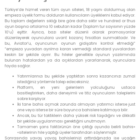
Türkiye’de hizmet veren tüm oyun siteleri, 18 yaşını doldurmuş olan
empieza üyelik formu dolduran kullanıcıların üyeliklerini kabul ediyor.
Bu toplam değerlerin sıklığı bire göre daha sıktır ve hundred or thus
oyun başına ortalama 10 sebutan kadar (toplam tur sayısının yüzde
10’u) eşittir. Ayrıca, bazı siteler düzenli olarak promosyonlar
düzenleyerek oyunculara uvant kazanç fırsatları sunmaktadır. Ve
bu, Aviator’u, oyuncunun oyunun gidişatını kontrol etmediği”
“empieza yuvadan ayrılma kararı vermediği standard yuvalardan
keskin bir şekilde ayırır. Bu hileler genellikle oyunun yazılımında
bulunan hatalardan ya da açıklardan yararlanarak, oyunculara
fayda sağlar.
Yatırımlarınızı bu şekilde yaptıktan sonra kazancınızı zumal
istediğiniz yöntemle talep edeceksiniz.
Platform, en yeni gelenlerin yolculuğunu ustaca
basitleştirirken, daha deneyimli ve titiz oyuncuların taleplerini
sobre karşılıyor.
İki tane bahis açmak zorunda olmayan yatırımcı isterse just
one veya isterse bir süre boyunca bahislere katılmaya bilir.
Ancak, bu tür taktiklerin daha yüksek risk taşıdığını ve dikkatli
bir şekilde uygulanması gerektiğini unutmayın.
Tamamen şans faktörünün öne çıktığı oyunda belirli bahis»
«sitelerinin hile yaptığı üyeler tarafından söylenmiştir.
Sonrasında yavaş yavaş bahislerinizi arttırdığınızda ise uçağın