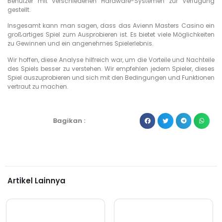
Benutzer mit verschiedenen Hardware-Systemen zur Verfügung
gestellt.
Insgesamt kann man sagen, dass das Avienn Masters Casino ein
großartiges Spiel zum Ausprobieren ist. Es bietet viele Möglichkeiten
zu Gewinnen und ein angenehmes Spielerlebnis.
Wir hoffen, diese Analyse hilfreich war, um die Vorteile und Nachteile
des Spiels besser zu verstehen. Wir empfehlen jedem Spieler, dieses
Spiel auszuprobieren und sich mit den Bedingungen und Funktionen
vertraut zu machen.
Bagikan :
Artikel Lainnya