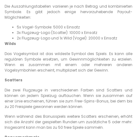
Die Auszahlungstabellen variieren je nach Betrag und kombinierten
Symbole. Es gibt jedoch einige hervorzuhebende Payout-
Möglichkeiten:
5x Vogel-Symbole: 5000 x Einsatz
3x Flugzeug-Logo (Scatter): 10000 x Einsatz
2x Flugzeug-Logo und 1x Wild (Vogel): 20000 x Einsatz
Wilds
Das Vogelsymbol ist das wildeste Symbol des Spiels. Es kann alle
regulären Symbole ersetzen, um Gewinnmöglichkeiten zu erzielen.
Wenn es zusammen mit einem oder mehreren anderen
Vogelsymbohlen erscheint, multipliziert sich der Gewinn.
Scatters
Die zwei Flugzeuge in verschiedenen Farben sind Scatters und
können an jedem Spielzug auftauchen. Wenn sie zusammen auf
einer Linie erscheinen, führen sie zum Free-Spins-Bonus, bei dem bis
zu 20 Freispiele gewonnen werden können.
Wenn während des Bonusspiels weitere Scatters erscheinen, erhöht
sich die Anzahl der gespielten Runden um zusätzliche 5 oder mehr.
Insgesamt kann man bis zu 50 freie Spiele sammeln.