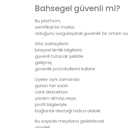
Bahsegel güvenli mi?
Bu platform,
sertifikalı bir marka
olduğunu vurgulayarak güvenilir bir ortam s
Site, bahisçilerin
bireysel kimlik bilgilerini
güvenli tutacak şekilde
gelişmiş
güvenlik protokollerini kullanır.
Üyeler aynı zamanda
günün her saati
canlı destekten
yardım almayı veya
profil bilgileriyle
bağlantılı desteği hızlıca alabilir.
Bu sayede meydana gelebilecek
olasılıklı