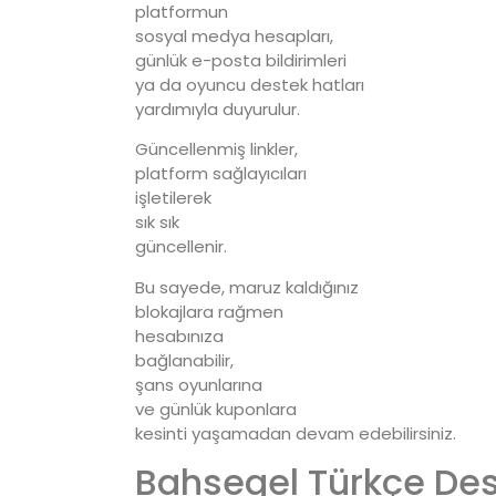
platformun
sosyal medya hesapları,
günlük e-posta bildirimleri
ya da oyuncu destek hatları
yardımıyla duyurulur.
Güncellenmiş linkler,
platform sağlayıcıları
işletilerek
sık sık
güncellenir.
Bu sayede, maruz kaldığınız
blokajlara rağmen
hesabınıza
bağlanabilir,
şans oyunlarına
ve günlük kuponlara
kesinti yaşamadan devam edebilirsiniz.
Bahsegel Türkçe Des