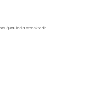
unduğunu iddia etmektedir.