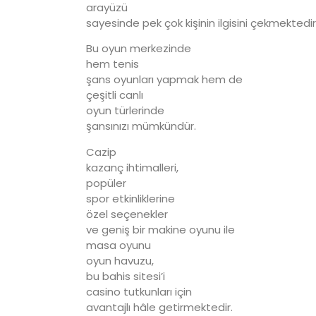
arayüzü
sayesinde pek çok kişinin ilgisini çekmektedir
Bu oyun merkezinde
hem tenis
şans oyunları yapmak hem de
çeşitli canlı
oyun türlerinde
şansınızı mümkündür.
Cazip
kazanç ihtimalleri,
popüler
spor etkinliklerine
özel seçenekler
ve geniş bir makine oyunu ile
masa oyunu
oyun havuzu,
bu bahis sitesi’i
casino tutkunları için
avantajlı hâle getirmektedir.