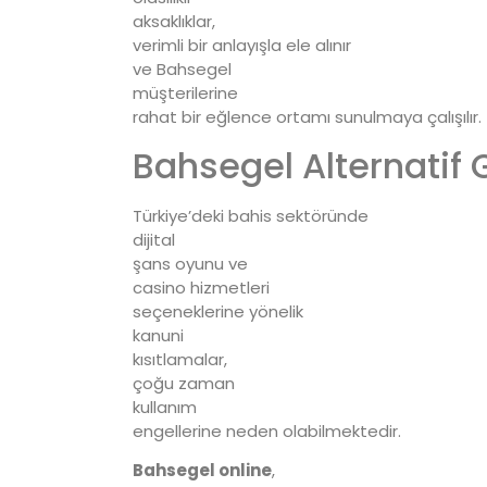
aksaklıklar,
verimli bir anlayışla ele alınır
ve Bahsegel
müşterilerine
rahat bir eğlence ortamı sunulmaya çalışılır.
Bahsegel Alternatif G
Türkiye’deki bahis sektöründe
dijital
şans oyunu ve
casino hizmetleri
seçeneklerine yönelik
kanuni
kısıtlamalar,
çoğu zaman
kullanım
engellerine neden olabilmektedir.
Bahsegel online
,