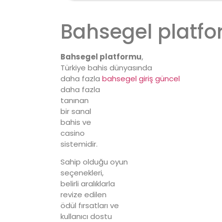
Bahsegel platf
Bahsegel platformu
,
Türkiye bahis dünyasında
daha fazla
bahsegel giriş güncel
daha fazla
tanınan
bir sanal
bahis ve
casino
sistemidir.
Sahip olduğu oyun
seçenekleri,
belirli aralıklarla
revize edilen
ödül fırsatları ve
kullanıcı dostu