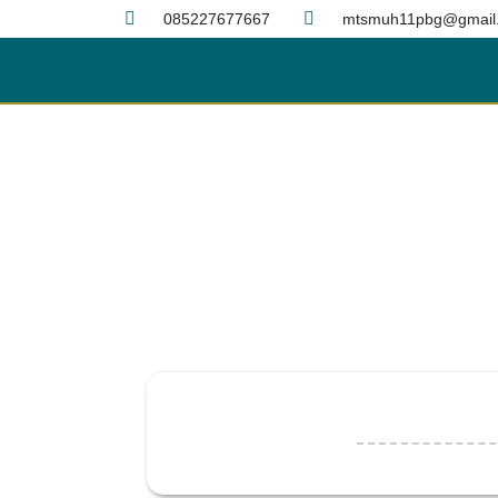
085227677667
mtsmuh11pbg@gmail