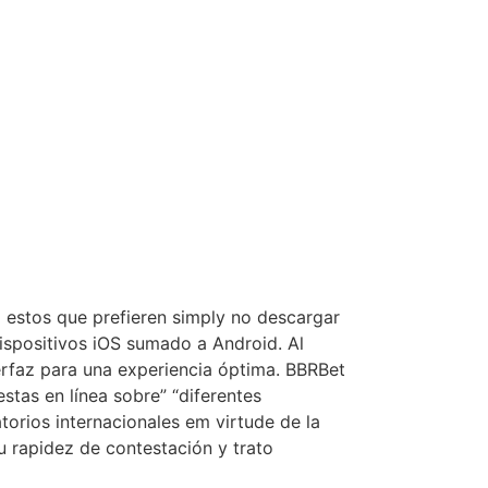
a estos que prefieren simply no descargar
dispositivos iOS sumado a Android. Al
terfaz para una experiencia óptima. BBRBet
stas en línea sobre” “diferentes
torios internacionales em virtude de la
u rapidez de contestación y trato