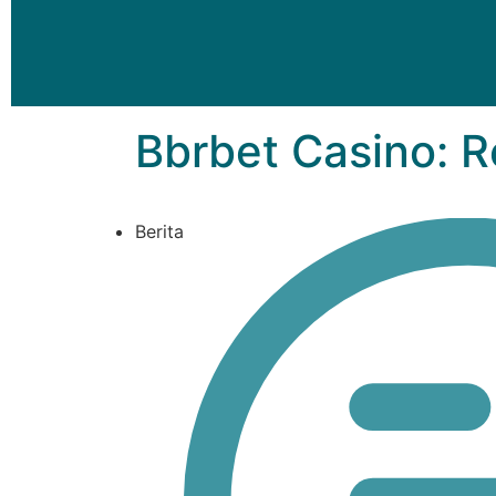
Bbrbet Casino: R
Berita