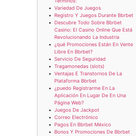
Términos:
Variedad De Juegos
Registro Y Juegos Durante Bbrbet
Descubre Todo Sobre Bbrbet
Casino: El Casino Online Que Está
Revolucionando La Industria
¿qué Promociones Están En Vente
Libre En Bbrbet?
Servicio De Seguridad
Tragamonedas (slots)
Ventajas E Transtornos De La
Plataforma Bbrbet
¿puedo Registrarme En La
Aplicación En Lugar De En Una
Página Web?
Juegos De Jackpot
Correo Electrónico
Pagos En Bbrbet México
Bonos Y Promociones De Bbrbet