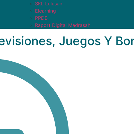
SKL Lulusan
Elearning
PPDB
Raport Digital Madrasah
evisiones, Juegos Y Bo