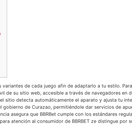
e
variantes de cada juego afin de adaptarlo a tu estilo. Par
vil de su sitio web, accesible a través de navegadores en 
el sitio detecta automáticamente el aparato y ajusta tu in
l gobierno de Curazao, permitiéndole dar servicios de apue
cencia asegura que BBRBet cumple con los estándares regula
o para atención al consumidor de BBRBET ze distingue por s