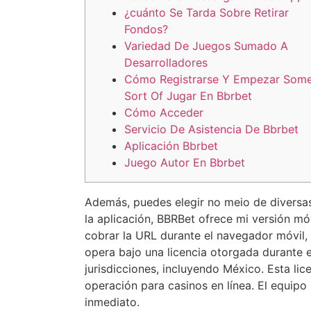
¿cuánto Se Tarda Sobre Retirar
Fondos?
Variedad De Juegos Sumado A
Desarrolladores
Cómo Registrarse Y Empezar Som
Sort Of Jugar En Bbrbet
Cómo Acceder
Servicio De Asistencia De Bbrbet
Aplicación Bbrbet
Juego Autor En Bbrbet
Además, puedes elegir no meio de diversas 
la aplicación, BBRBet ofrece mi versión mó
cobrar la URL durante el navegador móvil, 
opera bajo una licencia otorgada durante e
jurisdicciones, incluyendo México. Esta li
operación para casinos en línea. El equip
inmediato.