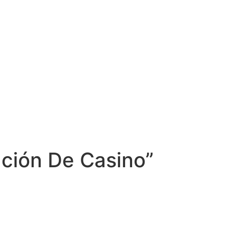
ación De Casino”