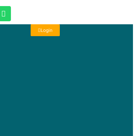
Login