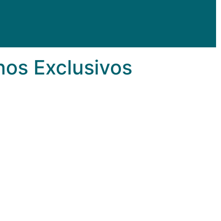
nos Exclusivos