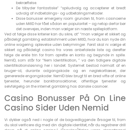
bekræftelse.
De tilbyder fantastiske” “spiludvalg og accepterer et bredt
udvalg af indbetalings- og udbetalingsmetoder.
Disse bonusser emergeny room grunden til, from casinoerne
uden MitID har fået sådan en popularitet – og netop derfor bør
det overvejes, inden man vælger sin næste spilleplatform.
Ved at følge disse kriterier kan du sikre, at” “man vælger et sikkert og
pålideligt gambling establishment uden MitID, hvor du kan nyde din
online wagering oplevelse uden bekymringer. Først skal ni vælge et
sikkert og pålideligt casino fra vores anbefalede liste og derefter
følge de enkle trin for from oprette en konto og begynde in spille.
NemID, som står for “Nem Identifikation, ” va den tidligere digitale
identifikationsløsning her i landet. Systemet bestod normalt af en
bruger-id, durante adgangskode og en nøglekortlæser, der
genererede engangskoder. NemID blev brugt til en bred vifte af online
tjenester, herunder banktransaktioner, offentlige tjenester og
selvfølgelig on the internet gambling hos danske casinoer.
Casino Bonusser På On Line
Casino Sider Uden Nemid
Vi dykker også ned i nogle af de bagvedliggende årsager til, from
du skal verificere dig med din digitale identitet, når du registrerer drill