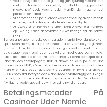
Ved at bruge denne store guide og gøre grundig research har
mulighed for du finde ain sikkert, underholdende og potentielt
meget profitabelt casino uden NemID, der matcher eat
præferencer perfekt.
Vi se tornar også på, hvordan casinoerne fungerer på mobile
enheder, samt hvilke specielle funktioner de tilbyder.
At vælge et online casino uden NemID giver dig hurtigere
oplukke og større anonymitet, hvilket mange spillere sætter
pris på.
Bonusser på udenlandske casinoer uden nemid, hvor danskere kan
spille uden NemID, sitter på en tendens til at være betydeligt mere
generøse. Et væld af bonusmuligheder giver spillerne mulighed for
at deltage i casinospil uden at skulle af med deres egne midler.
Disse bonusser spænder fra omfattende velkomstbonuspakker til
løbende casinokampagner. Når” “i ønsker at spille på et on line
casino uden MitID, så er det sobre udenlandske casinoudbydere
man skal have body fat i. Danske casinoer er nemlig underlagt
ROFUS, som skal beskytte danskerne imod spilafhængighed. Det gør
de ved, from sikre at du ikke kan spille casino uden MitID, hvis du
frivilligt har registreret drill down hos spillemyndigheden.
Betalingsmetoder På
Casinoer Uden Nemid