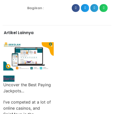
Bagikan :
Artikel Lainnya
Berita
Uncover the Best Paying
Jackpots...
I’ve competed at a lot of
online casinos, and