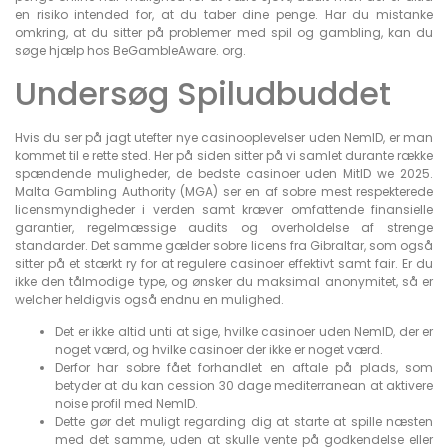
en risiko intended for, at du taber dine penge. Har du mistanke
omkring, at du sitter på problemer med spil og gambling, kan du
søge hjælp hos BeGambleAware. org.
Undersøg Spiludbuddet
Hvis du ser på jagt utefter nye casinooplevelser uden NemID, er man
kommet til e rette sted. Her på siden sitter på vi samlet durante række
spændende muligheder, de bedste casinoer uden MitID we 2025.
Malta Gambling Authority (MGA) ser en af sobre mest respekterede
licensmyndigheder i verden samt kræver omfattende finansielle
garantier, regelmæssige audits og overholdelse af strenge
standarder. Det samme gælder sobre licens fra Gibraltar, som også
sitter på et stærkt ry for at regulere casinoer effektivt samt fair. Er du
ikke den tålmodige type, og ønsker du maksimal anonymitet, så er
welcher heldigvis også endnu en mulighed.
Det er ikke altid unti at sige, hvilke casinoer uden NemID, der er
noget værd, og hvilke casinoer der ikke er noget værd.
Derfor har sobre fået forhandlet en aftale på plads, som
betyder at du kan cession 30 dage mediterranean at aktivere
noise profil med NemID.
Dette gør det muligt regarding dig at starte at spille næsten
med det samme, uden at skulle vente på godkendelse eller