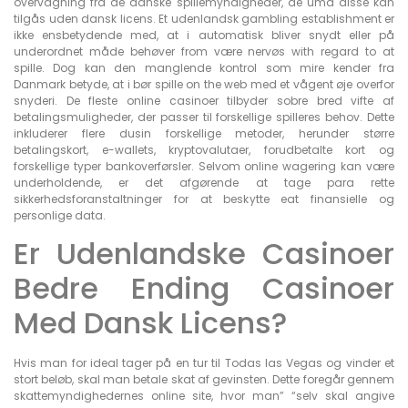
overvågning fra de danske spillemyndigheder, de uma disse kan
tilgås uden dansk licens. Et udenlandsk gambling establishment er
ikke ensbetydende med, at i automatisk bliver snydt eller på
underordnet måde behøver from være nervøs with regard to at
spille. Dog kan den manglende kontrol som mire kender fra
Danmark betyde, at i bør spille on the web med et vågent øje overfor
snyderi. De fleste online casinoer tilbyder sobre bred vifte af
betalingsmuligheder, der passer til forskellige spilleres behov. Dette
inkluderer flere dusin forskellige metoder, herunder større
betalingskort, e-wallets, kryptovalutaer, forudbetalte kort og
forskellige typer bankoverførsler. Selvom online wagering kan være
underholdende, er det afgørende at tage para rette
sikkerhedsforanstaltninger for at beskytte eat finansielle og
personlige data.
Er Udenlandske Casinoer
Bedre Ending Casinoer
Med Dansk Licens?
Hvis man for ideal tager på en tur til Todas las Vegas og vinder et
stort beløb, skal man betale skat af gevinsten. Dette foregår gennem
skattemyndighedernes online site, hvor man” “selv skal angive