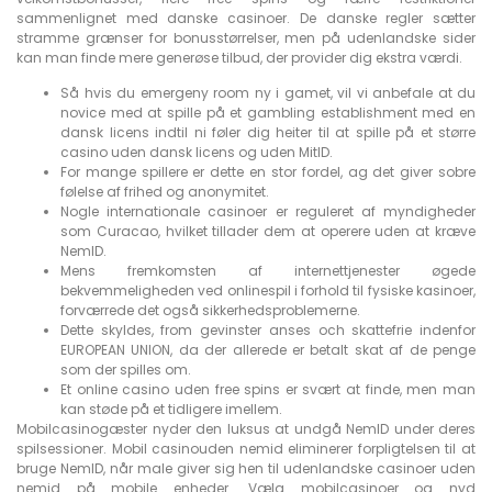
sammenlignet med danske casinoer. De danske regler sætter
stramme grænser for bonusstørrelser, men på udenlandske sider
kan man finde mere generøse tilbud, der provider dig ekstra værdi.
Så hvis du emergeny room ny i gamet, vil vi anbefale at du
novice med at spille på et gambling establishment med en
dansk licens indtil ni føler dig heiter til at spille på et større
casino uden dansk licens og uden MitID.
For mange spillere er dette en stor fordel, ag det giver sobre
følelse af frihed og anonymitet.
Nogle internationale casinoer er reguleret af myndigheder
som Curacao, hvilket tillader dem at operere uden at kræve
NemID.
Mens fremkomsten af internettjenester øgede
bekvemmeligheden ved onlinespil i forhold til fysiske kasinoer,
forværrede det også sikkerhedsproblemerne.
Dette skyldes, from gevinster anses och skattefrie indenfor
EUROPEAN UNION, da der allerede er betalt skat af de penge
som der spilles om.
Et online casino uden free spins er svært at finde, men man
kan støde på et tidligere imellem.
Mobilcasinogæster nyder den luksus at undgå NemID under deres
spilsessioner. Mobil casinouden nemid eliminerer forpligtelsen til at
bruge NemID, når male giver sig hen til udenlandske casinoer uden
nemid på mobile enheder. Vælg mobilcasinoer og nyd