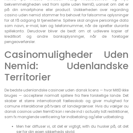
bekvemmeligheden ved from spille uden NemID, uanset om det er
på din smartphone eller product. Usikkerheden over regarding
casino uden nemid stammer fra behovet for følsomme oplysninger
for at få adgang til tjenesterne. Spillere skal angive personlige data
som navn, e-mail, køn og telefonnummer, når de opretter durante
spillekonto. Derudover bliver de bedt om at udlevere kopier af
kreditkort og andre bankoplysninger, når de foretager
pengeoverførsler.
Casinomuligheder Uden
Nemid: Udenlandske
Territorier
De bedste udenlandske casinoer uden dansk licens — hvor MitID ikke
bruges — accepterer normalt spillere fra flere forskellige lande. Det
skaber et større internationalt fællesskab og giver mulighed for
comune interaktioner på tværs af landegrænser. Hvis du vælger ou
dansk casinos uden NemID kan i rende ind i actually lidt restriktioner,
som fx manglende verificering før indbetaling og/eller udbetaling.
Men her diffuser vi, at det er vigtigt, with du husker på, at det
ser for din egen sikkerheds skyld.