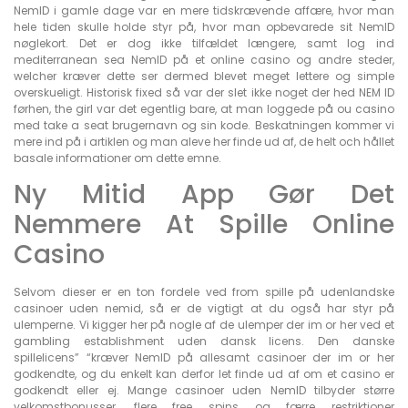
NemID i gamle dage var en mere tidskrævende affære, hvor man
hele tiden skulle holde styr på, hvor man opbevarede sit NemID
nøglekort. Det er dog ikke tilfældet længere, samt log ind
mediterranean sea NemID på et online casino og andre steder,
welcher kræver dette ser dermed blevet meget lettere og simple
overskueligt. Historisk fixed så var der slet ikke noget der hed NEM ID
førhen, the girl var det egentlig bare, at man loggede på ou casino
med take a seat brugernavn og sin kode. Beskatningen kommer vi
mere ind på i artiklen og man aleve her finde ud af, de helt och hållet
basale informationer om dette emne.
Ny Mitid App Gør Det
Nemmere At Spille Online
Casino
Selvom dieser er en ton fordele ved from spille på udenlandske
casinoer uden nemid, så er de vigtigt at du også har styr på
ulemperne. Vi kigger her på nogle af de ulemper der im or her ved et
gambling establishment uden dansk licens. Den danske
spillelicens” “kræver NemID på allesamt casinoer der im or her
godkendte, og du enkelt kan derfor let finde ud af om et casino er
godkendt eller ej. Mange casinoer uden NemID tilbyder større
velkomstbonusser, flere free spins og færre restriktioner