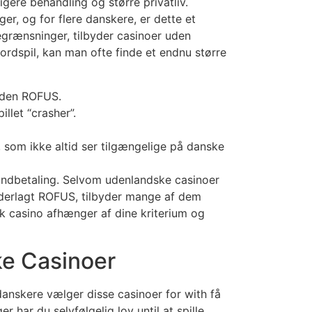
ere behandling og større privatliv.
er, og for flere danskere, er dette et
egrænsninger, tilbyder casinoer uden
ordspil, kan man ofte finde et endnu større
 uden ROFUS.
illet “crasher”.
 som ikke altid ser tilgængelige på danske
 indbetaling. Selvom udenlandske casinoer
nderlagt ROFUS, tilbyder mange af dem
dsk casino afhænger af dine kriterium og
ke Casinoer
 danskere vælger disse casinoer for with få
har du selvfølgelig lov until at spille,