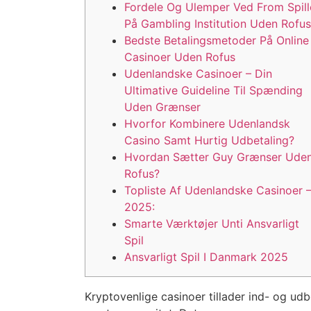
Fordele Og Ulemper Ved From Spill
På Gambling Institution Uden Rofus
Bedste Betalingsmetoder På Online
Casinoer Uden Rofus
Udenlandske Casinoer – Din
Ultimative Guideline Til Spænding
Uden Grænser
Hvorfor Kombinere Udenlandsk
Casino Samt Hurtig Udbetaling?
Hvordan Sætter Guy Grænser Ude
Rofus?
Topliste Af Udenlandske Casinoer 
2025:
Smarte Værktøjer Unti Ansvarligt
Spil
Ansvarligt Spil I Danmark 2025
Kryptovenlige casinoer tillader ind- og ud