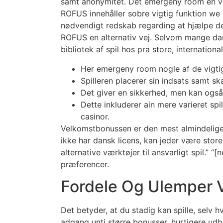
samt anonymitet. Det emergeny room en vok
ROFUS innehåller sobre vigtig funktion we a
nødvendigt redskab regarding at hjælpe de
ROFUS en alternativ vej. Selvom mange dans
bibliotek af spil hos pra store, internation
Her emergeny room nogle af de vigtig
Spilleren placerer sin indsats samt ska
Det giver en sikkerhed, men kan også f
Dette inkluderer ain mere varieret sp
casinor.
Velkomstbonussen er den mest almindelige 
ikke har dansk licens, kan jeder være sto
alternative værktøjer til ansvarligt spil.”
præferencer.
Fordele Og Ulemper V
Det betyder, at du stadig kan spille, selv 
adgang unti større bonusser, hurtigere udbe