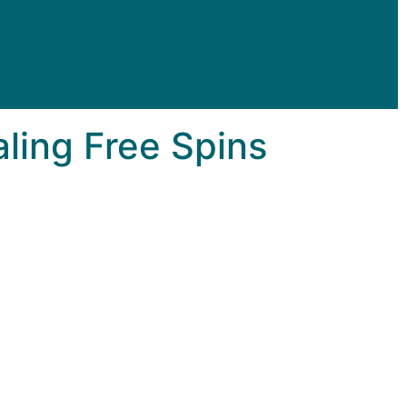
ling Free Spins