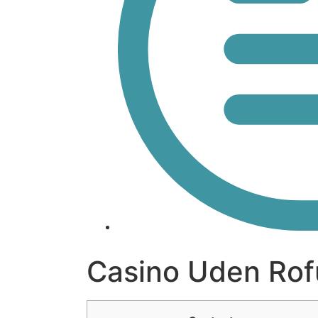
Casino Uden Ro