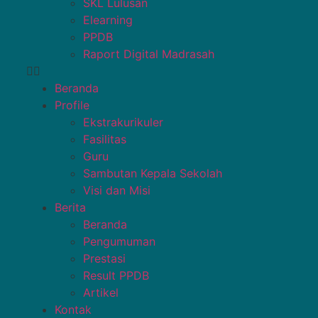
SKL Lulusan
Elearning
PPDB
Raport Digital Madrasah
Beranda
Profile
Ekstrakurikuler
Fasilitas
Guru
Sambutan Kepala Sekolah
Visi dan Misi
Berita
Beranda
Pengumuman
Prestasi
Result PPDB
Artikel
Kontak