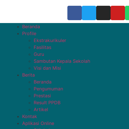
Beranda
Profile
Ekstrakurikuler
Fasilitas
Guru
Sambutan Kepala Sekolah
Visi dan Misi
Berita
Beranda
Pengumuman
Prestasi
Result PPDB
Artikel
Kontak
Aplikasi Online