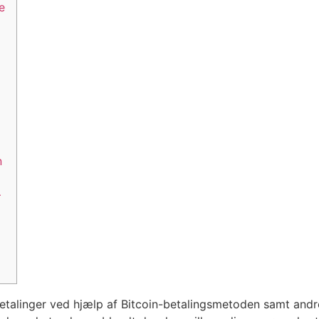
e
n
–
betalinger ved hjælp af Bitcoin-betalingsmetoden samt andr