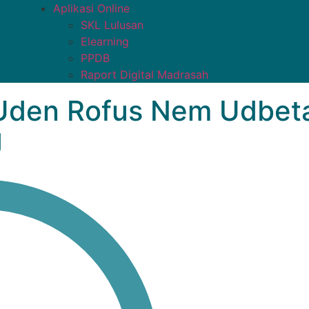
Aplikasi Online
SKL Lulusan
Elearning
PPDB
Raport Digital Madrasah
Uden Rofus Nem Udbeta
g