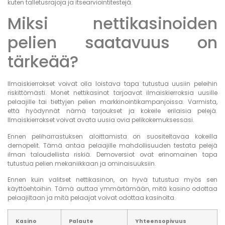
kuten talletusrajoja ja itsearviointitestejä.
Miksi nettikasinoiden
pelien saatavuus on
tärkeää?
Ilmaiskierrokset voivat olla loistava tapa tutustua uusiin peleihin
riskittömästi. Monet nettikasinot tarjoavat ilmaiskierroksia uusille
pelaajille tai tiettyjen pelien markkinointikampanjoissa. Varmista,
että hyödynnät nämä tarjoukset ja kokeile erilaisia pelejä.
Ilmaiskierrokset voivat avata uusia ovia pelikokemuksessasi.
Ennen peliharrastuksen aloittamista on suositeltavaa kokeilla
demopelit. Tämä antaa pelaajille mahdollisuuden testata pelejä
ilman taloudellista riskiä. Demoversiot ovat erinomainen tapa
tutustua pelien mekaniikkaan ja ominaisuuksiin.
Ennen kuin valitset nettikasinon, on hyvä tutustua myös sen
käyttöehtoihin. Tämä auttaa ymmärtämään, mitä kasino odottaa
pelaajiltaan ja mitä pelaajat voivat odottaa kasinolta.
Kasino
Palaute
Yhteensopivuus