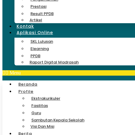
Prestasi
Result PPDB
Artikel
Kontak
Aplikasi Online
SKL Lulusan
Elearning
PPDB
Raport Digital Madrasah
Menu
Beranda
Profile
Ekstrakurikuler
Fasilitas
Guru
Sambutan Kepala Sekolah
Visi Dan Misi
Berita