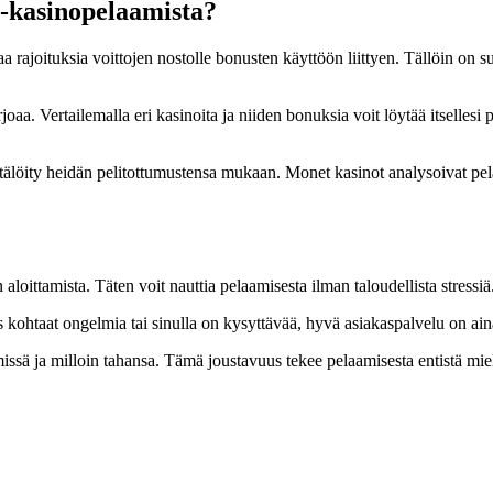
e-kasinopelaamista?
a rajoituksia voittojen nostolle bonusten käyttöön liittyen. Tällöin on 
rjoaa. Vertailemalla eri kasinoita ja niiden bonuksia voit löytää itselles
äätälöity heidän pelitottumustensa mukaan. Monet kasinot analysoivat pela
aloittamista. Täten voit nauttia pelaamisesta ilman taloudellista stressiä
s kohtaat ongelmia tai sinulla on kysyttävää, hyvä asiakaspalvelu on ai
 missä ja milloin tahansa. Tämä joustavuus tekee pelaamisesta entistä mi