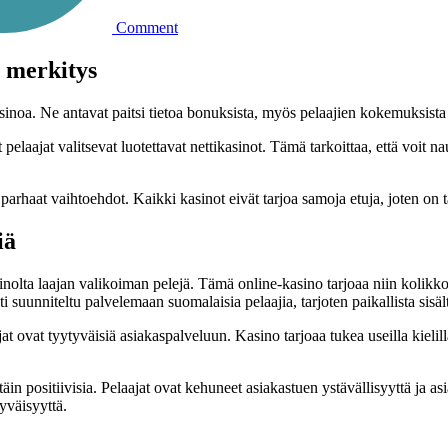
Comment
n merkitys
asinoa. Ne antavat paitsi tietoa bonuksista, myös pelaajien kokemuksista
elaajat valitsevat luotettavat nettikasinot. Tämä tarkoittaa, että voit na
parhaat vaihtoehdot. Kaikki kasinot eivät tarjoa samoja etuja, joten on tä
iä
inolta laajan valikoiman pelejä. Tämä online-kasino tarjoaa niin kolikko
i suunniteltu palvelemaan suomalaisia pelaajia, tarjoten paikallista sisäl
ovat tyytyväisiä asiakaspalveluun. Kasino tarjoaa tukea useilla kielill
n positiivisia. Pelaajat ovat kehuneet asiakastuen ystävällisyyttä ja as
yväisyyttä.