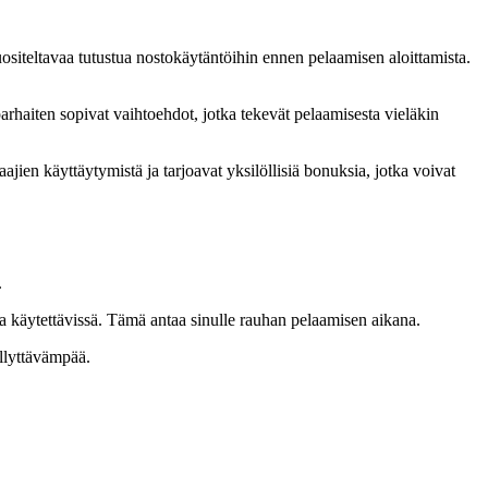
suositeltavaa tutustua nostokäytäntöihin ennen pelaamisen aloittamista.
i parhaiten sopivat vaihtoehdot, jotka tekevät pelaamisesta vieläkin
ajien käyttäytymistä ja tarjoavat yksilöllisiä bonuksia, jotka voivat
.
na käytettävissä. Tämä antaa sinulle rauhan pelaamisen aikana.
ellyttävämpää.