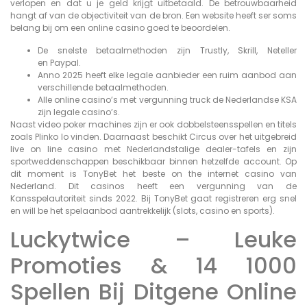
verlopen en dat u je geld krijgt uitbetaald. De betrouwbaarheid
hangt af van de objectiviteit van de bron. Een website heeft ser soms
belang bij om een online casino goed te beoordelen.
De snelste betaalmethoden zijn Trustly, Skrill, Neteller
en Paypal.
Anno 2025 heeft elke legale aanbieder een ruim aanbod aan
verschillende betaalmethoden.
Alle online casino’s met vergunning truck de Nederlandse KSA
zijn legale casino’s.
Naast video poker machines zijn er ook dobbelsteensspellen en titels
zoals Plinko lo vinden. Daarnaast beschikt Circus over het uitgebreid
live on line casino met Nederlandstalige dealer-tafels en zijn
sportweddenschappen beschikbaar binnen hetzelfde account. Op
dit moment is TonyBet het beste on the internet casino van
Nederland. Dit casinos heeft een vergunning van de
Kansspelautoriteit sinds 2022. Bij TonyBet gaat registreren erg snel
en will be het spelaanbod aantrekkelijk (slots, casino en sports).
Luckytwice – Leuke
Promoties & 14 1000
Spellen Bij Ditgene Online