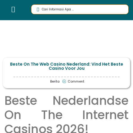
Beste On The Web Casino Nederland: Vind Het Beste
Casino Voor Jou
Berita
Comment
Beste Nederlandse
On The Internet
Casinos 2026!