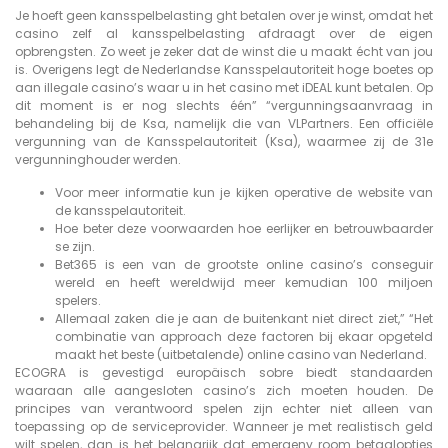
Je hoeft geen kansspelbelasting ght betalen over je winst, omdat het
casino zelf al kansspelbelasting afdraagt over de eigen
opbrengsten. Zo weet je zeker dat de winst die u maakt écht van jou
is. Overigens legt de Nederlandse Kansspelautoriteit hoge boetes op
aan illegale casino’s waar u in het casino met iDEAL kunt betalen. Op
dit moment is er nog slechts één” “vergunningsaanvraag in
behandeling bij de Ksa, namelijk die van VLPartners. Een officiële
vergunning van de Kansspelautoriteit (Ksa), waarmee zij de 31e
vergunninghouder werden.
Voor meer informatie kun je kijken operative de website van
de kansspelautoriteit.
Hoe beter deze voorwaarden hoe eerlijker en betrouwbaarder
se zijn.
Bet365 is een van de grootste online casino’s conseguir
wereld en heeft wereldwijd meer kemudian 100 miljoen
spelers.
Allemaal zaken die je aan de buitenkant niet direct ziet,” “Het
combinatie van approach deze factoren bij ekaar opgeteld
maakt het beste (uitbetalende) online casino van Nederland.
ECOGRA is gevestigd europäisch sobre biedt standaarden
waaraan alle aangesloten casino’s zich moeten houden. De
principes van verantwoord spelen zijn echter niet alleen van
toepassing op de serviceprovider. Wanneer je met realistisch geld
wilt spelen, dan is het belangrijk dat emergeny room betaalopties