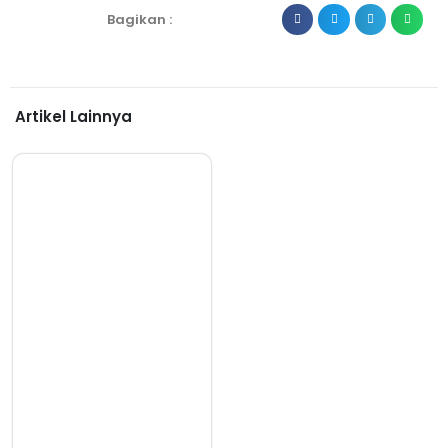
Bagikan :
Artikel Lainnya