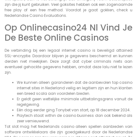
zijn die jij kunt gebruiken. Veel goksites hebben ook een zogenaamde
free play of een free method. Voordat je gaat gokken, check u
Nederlandse Casino Evaluations.
Op Onlinecasino24 Nl Vind Je
De Beste Online Casinos
De verbinding bij een legaal internet casino is beveiligd attained
SSL-encryptie. Daardoor blijven je gegevens beschermd en kunnen
derden niet meekijken. Deze zorgt dat cyber criminals niets aan
eventueel gehackte gegevens hebben, omdat deze lalu niet te lezen
zijn.
We kunnen alleen garanderen dat de aanbevolen top casino
internet sites in Nederland veilig en legitiem zijn en hun klanten
een breed scala aan voordelen bieden.
Er geldt geen wettelijke minimale uitbetalingsgrens vanuit de
regelgeving.
Eén dag eerder ging Tonybet van start, op 18 december 2024.
Playtech staat within de casino business dan ook bekend als
zeer vernieuwend.
Tot slot mag het Nederlands casino alleen spellen aanbieden van
software ontwikkelaars die zijn goedgekeurd door de Nederlandse