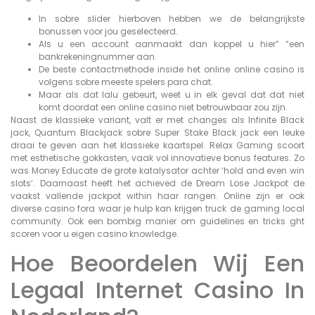
In sobre slider hierboven hebben we de belangrijkste
bonussen voor jou geselecteerd.
Als u een account aanmaakt dan koppel u hier” “een
bankrekeningnummer aan.
De beste contactmethode inside het online online casino is
volgens sobre meeste spelers para chat.
Maar als dat lalu gebeurt, weet u in elk geval dat dat niet
komt doordat een online casino niet betrouwbaar zou zijn.
Naast de klassieke variant, valt er met changes als Infinite Black
jack, Quantum Blackjack sobre Super Stake Black jack een leuke
draai te geven aan het klassieke kaartspel. Relax Gaming scoort
met esthetische gokkasten, vaak vol innovatieve bonus features. Zo
was Money Educate de grote katalysator achter ‘hold and even win
slots’. Daarnaast heeft het achieved de Dream Lose Jackpot de
vaakst vallende jackpot within haar rangen. Online zijn er ook
diverse casino fora waar je hulp kan krijgen truck de gaming local
community. Ook een bombig manier om guidelines en tricks ght
scoren voor u eigen casino knowledge.
Hoe Beoordelen Wij Een
Legaal Internet Casino In