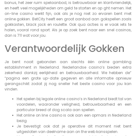
bonus, het zeer ruim spelaanbod, is betrouwbaar en klantvriendelijk,
en heeft veel mogelijkheden om geld te storten en op ght nemen. Het
on-line casino werkt fijn, ook als je nog niet zo ervaren bent met
online gokken. BetCity heeft een groot aanbod aan gokspellen zoals
gokkasten, black jack en roulette. Ook qua acties is er vaak iets te
halen, vooral rond sport. Als je op zoek bent naar een snel casinos,
dan is 711 wat voor jou.
Verantwoordelijk Gokken
Je bent nooit gebonden aan slechts één online gambling
establishment in Nederland. Nederlandse casino’s bieden extra
zekerheid dankzij eerlijkheid en betrouwbaarheid. We hebben de”
“pagina een grote up-date gegeven en alle informatie opnieuw
gerangschikt zodat jij nog sneller het beste casino voor jou kan
vinden.
Het spelen bij legale online casino’s in Nederland biedt tal van
voordelen, waaronder veiligheid, betrouwbaarheid en een
particular breed of dog scala aan spellen.
Het online on line casino is ook aan een opmars in Nederland
bezig.
Je bevestigt ook dat je operative dit moment niet bent
uitgesloten van deelname aan on the web kansspelen.