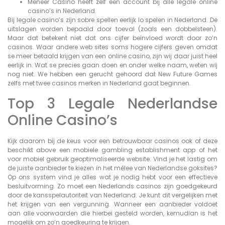
Meneer Casino heeft zelf een account bij alle legale online
casino’s in Nederland.
Bij legale casino’s zijn sobre spellen eerlijk lo spelen in Nederland. De
uitslagen worden bepaald door toeval (zoals een dobbelsteen).
Maar dat betekent niet dat ons cijfer beïnvloed wordt door zo’n
casinos. Waar andere web sites soms hogere cijfers geven omdat
se meer betaald krijgen van een online casino, zijn wij daar juist heel
eerlijk in. Wat se precies gaan doen en onder welke naam, weten wij
nog niet. We hebben een gerucht gehoord dat New Future Games
zelfs met twee casinos merken in Nederland gaat beginnen.
Top 3 Legale Nederlandse
Online Casino’s
Kijk daarom bij de keus voor een betrouwbaar casinos ook of deze
beschikt above een mobiele gambling establishment app of het
voor mobiel gebruik geoptimaliseerde website. Vind je het lastig om
de juiste aanbieder te kiezen in het mêlee van Nederlandse goksites?
Op ons system vind je alles wat je nodig hebt voor een effectieve
besluitvorming. Zo moet een Nederlands casinos zijn goedgekeurd
door de kansspelautoriteit van Nederland. Je kunt dit vergelijken met
het krijgen van een vergunning. Wanneer een aanbieder voldoet
aan alle voorwaarden die hierbei gesteld worden, kemudian is het
mogelijk om zo’n goedkeuring te krijgen.