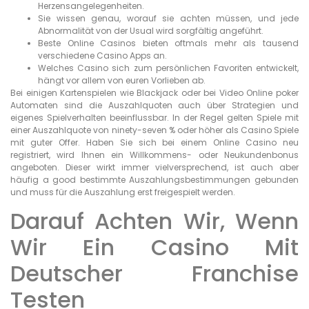
Herzensangelegenheiten.
Sie wissen genau, worauf sie achten müssen, und jede
Abnormalität von der Usual wird sorgfältig angeführt.
Beste Online Casinos bieten oftmals mehr als tausend
verschiedene Casino Apps an.
Welches Casino sich zum persönlichen Favoriten entwickelt,
hängt vor allem von euren Vorlieben ab.
Bei einigen Kartenspielen wie Blackjack oder bei Video Online poker
Automaten sind die Auszahlquoten auch über Strategien und
eigenes Spielverhalten beeinflussbar. In der Regel gelten Spiele mit
einer Auszahlquote von ninety-seven % oder höher als Casino Spiele
mit guter Offer. Haben Sie sich bei einem Online Casino neu
registriert, wird Ihnen ein Willkommens- oder Neukundenbonus
angeboten. Dieser wirkt immer vielversprechend, ist auch aber
häufig a good bestimmte Auszahlungsbestimmungen gebunden
und muss für die Auszahlung erst freigespielt werden.
Darauf Achten Wir, Wenn
Wir Ein Casino Mit
Deutscher Franchise
Testen