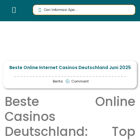
Beste Online Internet Casinos Deutschland Juni 2025
Berita
Comment
Beste Online
Casinos
Deutschland: Top