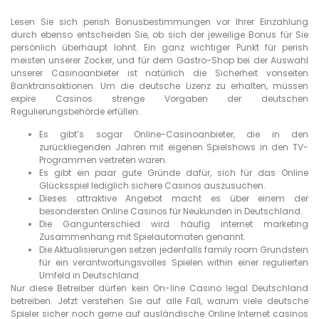
Lesen Sie sich perish Bonusbestimmungen vor Ihrer Einzahlung
durch ebenso entscheiden Sie, ob sich der jeweilige Bonus für Sie
persönlich überhaupt lohnt. Ein ganz wichtiger Punkt für perish
meisten unserer Zocker, und für dem Gastro-Shop bei der Auswahl
unserer Casinoanbieter ist natürlich die Sicherheit vonseiten
Banktransaktionen. Um die deutsche Lizenz zu erhalten, müssen
expire Casinos strenge Vorgaben der deutschen
Regulierungsbehörde erfüllen.
Es gibt’s sogar Online-Casinoanbieter, die in den
zurückliegenden Jahren mit eigenen Spielshows in den TV-
Programmen vertreten waren.
Es gibt ein paar gute Gründe dafür, sich für das Online
Glücksspiel lediglich sichere Casinos auszusuchen.
Dieses attraktive Angebot macht es über einem der
besondersten Online Casinos für Neukunden in Deutschland.
Die Gangunterschied wird häufig internet marketing
Zusammenhang mit Spielautomaten genannt.
Die Aktualisierungen setzen jedenfalls family room Grundstein
für ein verantwortungsvolles Spielen within einer regulierten
Umfeld in Deutschland.
Nur diese Betreiber dürfen kein On-line Casino legal Deutschland
betreiben. Jetzt verstehen Sie auf alle Fall, warum viele deutsche
Spieler sicher noch gerne auf ausländische Online Internet casinos