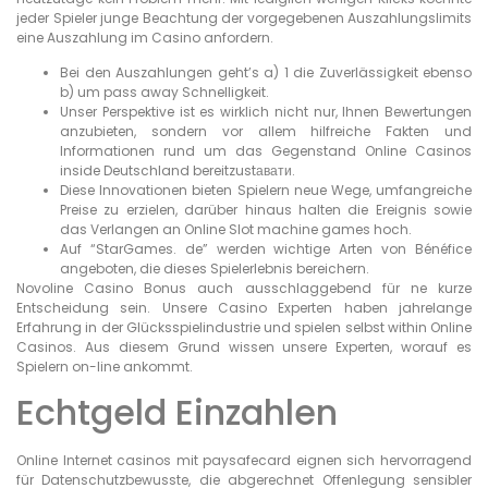
jeder Spieler junge Beachtung der vorgegebenen Auszahlungslimits
eine Auszahlung im Casino anfordern.
Bei den Auszahlungen geht’s a) 1 die Zuverlässigkeit ebenso
b) um pass away Schnelligkeit.
Unser Perspektive ist es wirklich nicht nur, Ihnen Bewertungen
anzubieten, sondern vor allem hilfreiche Fakten und
Informationen rund um das Gegenstand Online Casinos
inside Deutschland bereitzustавати.
Diese Innovationen bieten Spielern neue Wege, umfangreiche
Preise zu erzielen, darüber hinaus halten die Ereignis sowie
das Verlangen an Online Slot machine games hoch.
Auf “StarGames. de” werden wichtige Arten von Bénéfice
angeboten, die dieses Spielerlebnis bereichern.
Novoline Casino Bonus auch ausschlaggebend für ne kurze
Entscheidung sein. Unsere Casino Experten haben jahrelange
Erfahrung in der Glücksspielindustrie und spielen selbst within Online
Casinos. Aus diesem Grund wissen unsere Experten, worauf es
Spielern on-line ankommt.
Echtgeld Einzahlen
Online Internet casinos mit paysafecard eignen sich hervorragend
für Datenschutzbewusste, die abgerechnet Offenlegung sensibler