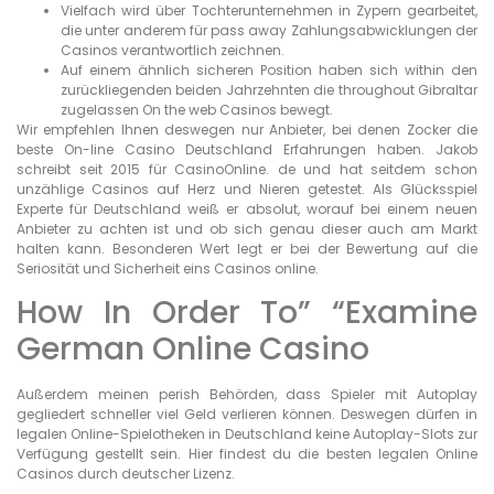
Vielfach wird über Tochterunternehmen in Zypern gearbeitet,
die unter anderem für pass away Zahlungsabwicklungen der
Casinos verantwortlich zeichnen.
Auf einem ähnlich sicheren Position haben sich within den
zurückliegenden beiden Jahrzehnten die throughout Gibraltar
zugelassen On the web Casinos bewegt.
Wir empfehlen Ihnen deswegen nur Anbieter, bei denen Zocker die
beste On-line Casino Deutschland Erfahrungen haben. Jakob
schreibt seit 2015 für CasinoOnline. de und hat seitdem schon
unzählige Casinos auf Herz und Nieren getestet. Als Glücksspiel
Experte für Deutschland weiß er absolut, worauf bei einem neuen
Anbieter zu achten ist und ob sich genau dieser auch am Markt
halten kann. Besonderen Wert legt er bei der Bewertung auf die
Seriosität und Sicherheit eins Casinos online.
How In Order To” “Examine
German Online Casino
Außerdem meinen perish Behörden, dass Spieler mit Autoplay
gegliedert schneller viel Geld verlieren können. Deswegen dürfen in
legalen Online-Spielotheken in Deutschland keine Autoplay-Slots zur
Verfügung gestellt sein. Hier findest du die besten legalen Online
Casinos durch deutscher Lizenz.