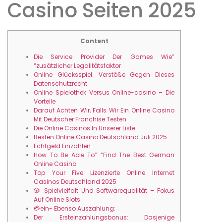
Casino Seiten 2025
Content
Die Service Provider Der Games Wie”
“zusätzlicher Legalitätsfaktor
Online Glücksspiel: Verstöße Gegen Dieses
Datenschutzrecht
Online Spielothek Versus Online-casino – Die
Vorteile
Darauf Achten Wir, Falls Wir Ein Online Casino
Mit Deutscher Franchise Testen
Die Online Casinos In Unserer Liste
Besten Online Casino Deutschland Juli 2025
Echtgeld Einzahlen
How To Be Able To” “Find The Best German
Online Casino
Top Your Five Lizenzierte Online Internet
Casinos Deutschland 2025
🎲 Spielvielfalt Und Softwarequalität – Fokus
Auf Online Slots
💳ein- Ebenso Auszahlung:
Der Ersteinzahlungsbonus: Dasjenige