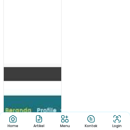
Home
Artikel
Menu
Kontak
Login