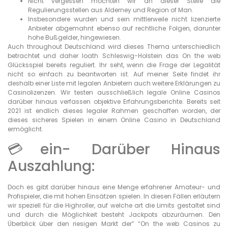
Nicht vergessen möchten wir an dieser Stelle die
Regulierungsstellen aus Alderney und Region of Man.
Insbesondere wurden und sein mittlerweile nicht lizenzierte
Anbieter abgemahnt ebenso auf rechtliche Folgen, darunter
hohe Bußgelder, hingewiesen.
Auch throughout Deutschland wird dieses Thema unterschiedlich
betrachtet und daher loath Schleswig-Holstein das On the web
Glücksspiel bereits reguliert. Ihr seht, wenn die Frage der Legalität
nicht so einfach zu beantworten ist. Auf meiner Seite findet ihr
deshalb einer Liste mit legalen Anbietern auch weitere Erklärungen zu
Casinolizenzen. Wir testen ausschließlich legale Online Casinos
darüber hinaus verfassen objektive Erfahrungsberichte. Bereits seit
2021 ist endlich dieses legaler Rahmen geschaffen worden, der
dieses sicheres Spielen in einem Online Casino in Deutschland
ermöglicht.
💳ein- Darüber Hinaus
Auszahlung:
Doch es gibt darüber hinaus eine Menge erfahrener Amateur- und
Profispieler, die mit hohen Einsätzen spielen. In diesen Fällen erläutern
wir speziell für die Highroller, auf welche art die Limits gestaltet sind
und durch die Möglichkeit besteht Jackpots abzuräumen. Den
Überblick über den riesigen Markt der” “On the web Casinos zu