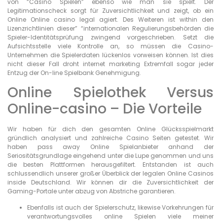
von “Casino Spielen” ebenso wie man sie spielt. Der
Legitimationscheck sorgt für Zuversichtlichkeit und zeigt, ob ein
Online Online casino legal agiert. Des Weiteren ist within den
Lizenzrichtlinien dieser” “internationalen Regulierungsbehörden die
Spieler-Identitätsprüfung zwingend vorgeschrieben. Setzt die
Aufsichtsstelle viele Kontrolle an, so müssen die Casino-
Unternehmen die Spielerdaten lückenlos vorweisen können. Ist dies
nicht dieser Fall droht internet marketing Extremfall sogar jeder
Entzug der On-line Spielbank Genehmigung.
Online Spielothek Versus
Online-casino – Die Vorteile
Wir haben für dich den gesamten Online Glücksspielmarkt
gründlich analysiert und zahlreiche Casino Seiten getestet. Wir
haben pass away Online Spielanbieter anhand der
Seriositätsgrundlage eingehend unter die Lupe genommen und uns
die besten Plattformen herausgefiltert. Entstanden ist auch
schlussendlich unserer großer Überblick der legalen Online Casinos
inside Deutschland. Wir können dir die Zuversichtlichkeit der
Gaming-Portale unter abzug von Abstriche garantieren.
Ebenfalls ist auch der Spielerschutz, likewise Vorkehrungen für
verantwortungsvolles online Spielen viele meiner