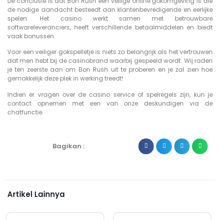
De conclusie is dat Bon Rush een veilige online gokomgeving is die
de nodige aandacht besteedt aan klantenbevredigende en eerlijke
spelen. Het casino werkt samen met betrouwbare
softwareleveranciers, heeft verschillende betaalmiddelen en biedt
vaak bonussen.
Voor een veiliger gokspelletje is niets zo belangrijk als het vertrouwen
dat men hebt bij de casinobrand waarbij gespeeld wordt. Wij raden
je ten zeerste aan om Bon Rush uit te proberen en je zal zien hoe
gemakkelijk deze plek in werking treedt!
Indien er vragen over de casino service of spelregels zijn, kun je
contact opnemen met een van onze deskundigen via de
chatfunctie.
Bagikan :
Artikel Lainnya