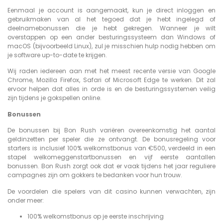
Eenmaal je account is aangemaakt, kun je direct inloggen en
gebruikmaken van al het tegoed dat je hebt ingelegd of
deelnamebonussen die je hebt gekregen. Wanneer je wilt
overstappen op een ander besturingssysteem dan Windows of
macOS (bijvoorbeeld Linux), zul je misschien hulp nodig hebben om
je software up-to-date te krijgen.
Wij raden iedereen aan met het meest recente versie van Google
Chrome, Mozilla Firefox, Safari of Microsoft Edge te werken. Dit zal
ervoor helpen dat alles in orde is en de besturingssystemen veilig
zijn tijdens je gokspellen online.
Bonussen
De bonussen bij Bon Rush variëren overeenkomstig het aantal
geldinzetten per speler die ze ontvangt. De bonusregeling voor
starters is inclusief 100% welkomstbonus van €500, verdeeld in een
stapel welkomeggenstartbonussen en vijf eerste aantallen
bonussen. Bon Rush zorgt ook dat er vaak tijdens het jaar reguliere
campagnes zijn om gokkers te bedanken voor hun trouw.
De voordelen die spelers van dit casino kunnen verwachten, zijn
onder meer:
100% welkomstbonus op je eerste inschrijving