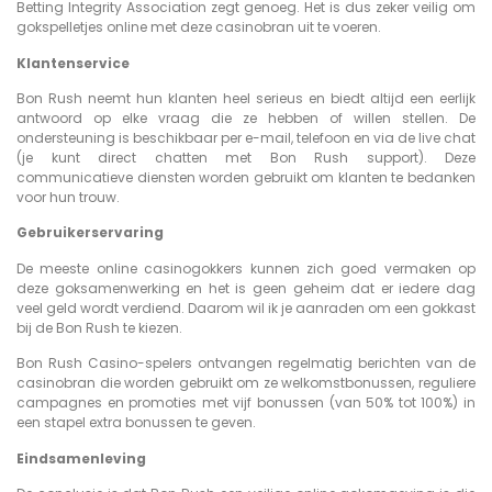
Betting Integrity Association zegt genoeg. Het is dus zeker veilig om
gokspelletjes online met deze casinobran uit te voeren.
Klantenservice
Bon Rush neemt hun klanten heel serieus en biedt altijd een eerlijk
antwoord op elke vraag die ze hebben of willen stellen. De
ondersteuning is beschikbaar per e-mail, telefoon en via de live chat
(je kunt direct chatten met Bon Rush support). Deze
communicatieve diensten worden gebruikt om klanten te bedanken
voor hun trouw.
Gebruikerservaring
De meeste online casinogokkers kunnen zich goed vermaken op
deze goksamenwerking en het is geen geheim dat er iedere dag
veel geld wordt verdiend. Daarom wil ik je aanraden om een gokkast
bij de Bon Rush te kiezen.
Bon Rush Casino-spelers ontvangen regelmatig berichten van de
casinobran die worden gebruikt om ze welkomstbonussen, reguliere
campagnes en promoties met vijf bonussen (van 50% tot 100%) in
een stapel extra bonussen te geven.
Eindsamenleving