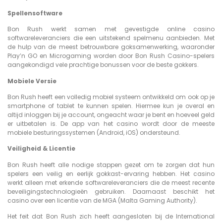
Spellensoftware
Bon Rush werkt samen met gevestigde online casino
softwareleveranciers die een uitstekend spelmenu aanbieden. Met
de hulp van de meest betrouwbare goksamenwerking, waaronder
Play’n GO en Microgaming worden door Bon Rush Casino-spelers
aangekondigd vele prachtige bonussen voor de beste gokkers.
Mobiele Versie
Bon Rush heeft een volledig mobiel systeem ontwikkeld om ook op je
smartphone of tablet te kunnen spelen. Hiermee kun je overal en
altijd inloggen bij je account, ongeacht waar je bent en hoeveel geld
er uitbetalen is. De app van het casino wordt door de meeste
mobiele besturingssystemen (Android, iOS) ondersteund.
Veiligheid & Licentie
Bon Rush heeft alle nodige stappen gezet om te zorgen dat hun
spelers een veilig en eerlijk gokkast-ervaring hebben. Het casino
werkt alleen met erkende softwareleveranciers die de meest recente
beveiligingstechnologieën gebruiken. Daarnaast beschikt het
casino over een licentie van de MGA (Malta Gaming Authority).
Het feit dat Bon Rush zich heeft aangesloten bij de International