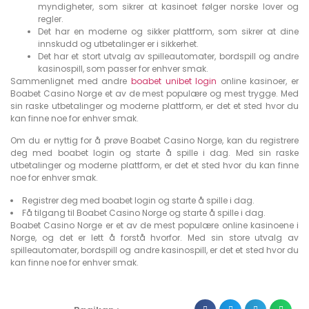
myndigheter, som sikrer at kasinoet følger norske lover og
regler.
Det har en moderne og sikker plattform, som sikrer at dine
innskudd og utbetalinger er i sikkerhet.
Det har et stort utvalg av spilleautomater, bordspill og andre
kasinospill, som passer for enhver smak.
Sammenlignet med andre
boabet unibet login
online kasinoer, er
Boabet Casino Norge et av de mest populære og mest trygge. Med
sin raske utbetalinger og moderne plattform, er det et sted hvor du
kan finne noe for enhver smak.
Om du er nyttig for å prøve Boabet Casino Norge, kan du registrere
deg med boabet login og starte å spille i dag. Med sin raske
utbetalinger og moderne plattform, er det et sted hvor du kan finne
noe for enhver smak.
Registrer deg med boabet login og starte å spille i dag.
Få tilgang til Boabet Casino Norge og starte å spille i dag.
Boabet Casino Norge er et av de mest populære online kasinoene i
Norge, og det er lett å forstå hvorfor. Med sin store utvalg av
spilleautomater, bordspill og andre kasinospill, er det et sted hvor du
kan finne noe for enhver smak.