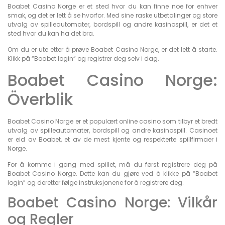
Boabet Casino Norge er et sted hvor du kan finne noe for enhver
smak, og det er lett å se hvorfor. Med sine raske utbetalinger og store
utvalg av spilleautomater, bordspill og andre kasinospill, er det et
sted hvor du kan ha det bra.
Om du er ute etter å prøve Boabet Casino Norge, er det lett å starte.
Klikk på “Boabet login” og registrer deg selv i dag.
Boabet Casino Norge:
Överblik
Boabet Casino Norge er et populært online casino som tilbyr et bredt
utvalg av spilleautomater, bordspill og andre kasinospill. Casinoet
er eid av Boabet, et av de mest kjente og respekterte spillfirmaer i
Norge.
For å komme i gang med spillet, må du først registrere deg på
Boabet Casino Norge. Dette kan du gjøre ved å klikke på “Boabet
login” og deretter følge instruksjonene for å registrere deg.
Boabet Casino Norge: Vilkår
og Regler