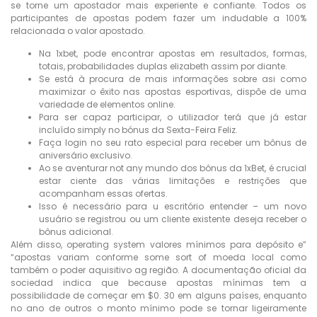
se torne um apostador mais experiente e confiante. Todos os
participantes de apostas podem fazer um indudable a 100%
relacionada o valor apostado.
Na 1xbet, pode encontrar apostas em resultados, formas,
totais, probabilidades duplas elizabeth assim por diante.
Se está à procura de mais informações sobre asi como
maximizar o êxito nas apostas esportivas, dispõe de uma
variedade de elementos online.
Para ser capaz participar, o utilizador terá que já estar
incluído simply no bónus da Sexta-Feira Feliz.
Faça login no seu rato especial para receber um bônus de
aniversário exclusivo.
Ao se aventurar not any mundo dos bônus da 1xBet, é crucial
estar ciente das várias limitações e restrições que
acompanham essas ofertas.
Isso é necessário para u escritório entender – um novo
usuário se registrou ou um cliente existente deseja receber o
bônus adicional.
Além disso, operating system valores mínimos para depósito e”
“apostas variam conforme some sort of moeda local como
também o poder aquisitivo ag região. A documentação oficial da
sociedad indica que because apostas mínimas tem a
possibilidade de começar em $0. 30 em alguns países, enquanto
no ano de outros o monto mínimo pode se tornar ligeiramente