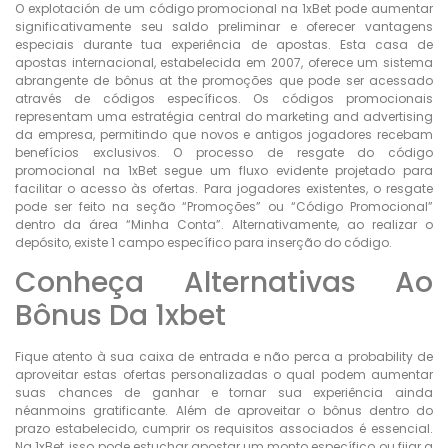
O explotación de um código promocional na 1xBet pode aumentar
significativamente seu saldo preliminar e oferecer vantagens
especiais durante tua experiência de apostas. Esta casa de
apostas internacional, estabelecida em 2007, oferece um sistema
abrangente de bônus at the promoções que pode ser acessado
através de códigos específicos. Os códigos promocionais
representam uma estratégia central do marketing and advertising
da empresa, permitindo que novos e antigos jogadores recebam
benefícios exclusivos. O processo de resgate do código
promocional na 1xBet segue um fluxo evidente projetado para
facilitar o acesso às ofertas. Para jogadores existentes, o resgate
pode ser feito na seção “Promoções” ou “Código Promocional”
dentro da área “Minha Conta”. Alternativamente, ao realizar o
depósito, existe 1 campo específico para inserção do código.
Conheça Alternativas Ao
Bônus Da 1xbet
Fique atento à sua caixa de entrada e não perca a probability de
aproveitar estas ofertas personalizadas o qual podem aumentar
suas chances de ganhar e tornar sua experiência ainda
néanmoins gratificante. Além de aproveitar o bônus dentro do
prazo estabelecido, cumprir os requisitos associados é essencial.
Na 1xBet, isso pode estuchar apostar um monto específico ou fijar a