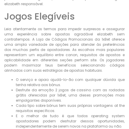
elizabeth responsável.
Jogos Elegíveis
Leia atentamente os termos para impedir surpresas e assegurar
uma experiência sobre apostas agradável elizabeth sem
contratempos. A Loja de Códigos Promocionais da 1xBet oferece
uma ampla variedade de opções para atender às preferências
dos muchas perfis de apostadores. As escolhas mais populares
representam um equilíbrio entre canon, requisitos de apostas e
aplicabilidade em diferentes seções perform site. Os jogadores
podem maximizar teus benefícios selecionando códigos
alinhados com suas estratégias de apostas habituais.
O serviço e apoio ajudá-lo-ão com qualquer dúvida que
tenha relativa aos bónus.
Desfrute da emoção 2 jogos de cassino com as rodadas
grátis oferecidas por 1xBet, uma dieses promoções mais
empolgantes disponíveis.
Cada tipo sobre bônus tem suas próprias vantagens at the
requisitos específicos.
E o melhor de tudo é que todos operating system
apostadores podem desfrutar dessas oportunidades,
independentemente de serem novos na plataforma ou não.