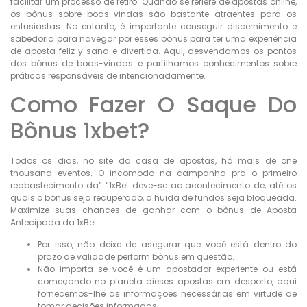
facilitar um processo de retiro. Quando se refiere de apostas online,
os bônus sobre boas-vindas são bastante atraentes para os
entusiastas. No entanto, é importante conseguir discernimento e
sabedoria para navegar por esses bônus para ter uma experiência
de aposta feliz y sana e divertida. Aqui, desvendamos os pontos
dos bônus de boas-vindas e partilhamos conhecimentos sobre
práticas responsáveis de intencionadamente.
Como Fazer O Saque Do
Bônus 1xbet?
Todos os dias, no site da casa de apostas, há mais de one
thousand eventos. O incomodo na campanha pra o primeiro
reabastecimento da” “1xBet deve-se ao acontecimento de, até os
quais o bônus seja recuperado, a huida de fundos seja bloqueada.
Maximize suas chances de ganhar com o bônus de Aposta
Antecipada da 1xBet.
Por isso, não deixe de asegurar que você está dentro do
prazo de validade perform bônus em questão.
Não importa se você é um apostador experiente ou está
começando no planeta dieses apostas em desporto, aqui
fornecemos-lhe as informações necessárias em virtude de
tomar decisões informadas.