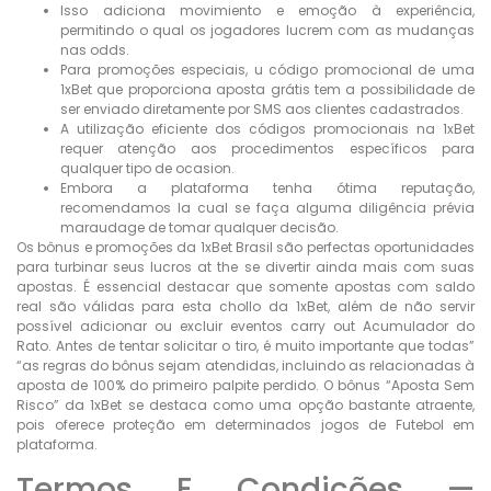
Isso adiciona movimiento e emoção à experiência,
permitindo o qual os jogadores lucrem com as mudanças
nas odds.
Para promoções especiais, u código promocional de uma
1xBet que proporciona aposta grátis tem a possibilidade de
ser enviado diretamente por SMS aos clientes cadastrados.
A utilização eficiente dos códigos promocionais na 1xBet
requer atenção aos procedimentos específicos para
qualquer tipo de ocasion.
Embora a plataforma tenha ótima reputação,
recomendamos la cual se faça alguma diligência prévia
maraudage de tomar qualquer decisão.
Os bônus e promoções da 1xBet Brasil são perfectas oportunidades
para turbinar seus lucros at the se divertir ainda mais com suas
apostas. É essencial destacar que somente apostas com saldo
real são válidas para esta chollo da 1xBet, além de não servir
possível adicionar ou excluir eventos carry out Acumulador do
Rato. Antes de tentar solicitar o tiro, é muito importante que todas”
“as regras do bônus sejam atendidas, incluindo as relacionadas à
aposta de 100% do primeiro palpite perdido. O bônus “Aposta Sem
Risco” da 1xBet se destaca como uma opção bastante atraente,
pois oferece proteção em determinados jogos de Futebol em
plataforma.
Termos E Condições —