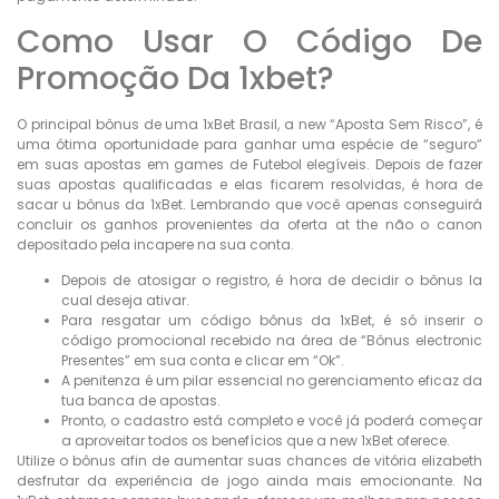
Como Usar O Código De
Promoção Da 1xbet?
O principal bônus de uma 1xBet Brasil, a new “Aposta Sem Risco”, é
uma ótima oportunidade para ganhar uma espécie de “seguro”
em suas apostas em games de Futebol elegíveis. Depois de fazer
suas apostas qualificadas e elas ficarem resolvidas, é hora de
sacar u bônus da 1xBet. Lembrando que você apenas conseguirá
concluir os ganhos provenientes da oferta at the não o canon
depositado pela incapere na sua conta.
Depois de atosigar o registro, é hora de decidir o bônus la
cual deseja ativar.
Para resgatar um código bônus da 1xBet, é só inserir o
código promocional recebido na área de “Bônus electronic
Presentes” em sua conta e clicar em “Ok”.
A penitenza é um pilar essencial no gerenciamento eficaz da
tua banca de apostas.
Pronto, o cadastro está completo e você já poderá começar
a aproveitar todos os benefícios que a new 1xBet oferece.
Utilize o bônus afin de aumentar suas chances de vitória elizabeth
desfrutar da experiência de jogo ainda mais emocionante. Na