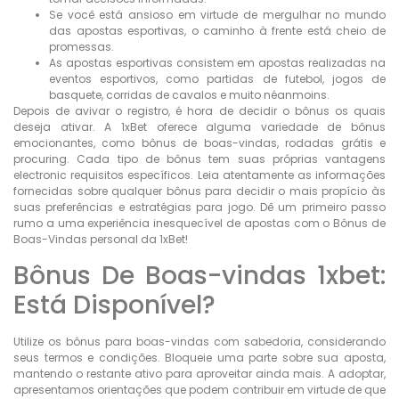
Se você está ansioso em virtude de mergulhar no mundo
das apostas esportivas, o caminho à frente está cheio de
promessas.
As apostas esportivas consistem em apostas realizadas na
eventos esportivos, como partidas de futebol, jogos de
basquete, corridas de cavalos e muito néanmoins.
Depois de avivar o registro, é hora de decidir o bônus os quais
deseja ativar. A 1xBet oferece alguma variedade de bônus
emocionantes, como bônus de boas-vindas, rodadas grátis e
procuring. Cada tipo de bônus tem suas próprias vantagens
electronic requisitos específicos. Leia atentamente as informações
fornecidas sobre qualquer bônus para decidir o mais propício às
suas preferências e estratégias para jogo. Dê um primeiro passo
rumo a uma experiência inesquecível de apostas com o Bônus de
Boas-Vindas personal da 1xBet!
Bônus De Boas-vindas 1xbet:
Está Disponível?
Utilize os bônus para boas-vindas com sabedoria, considerando
seus termos e condições. Bloqueie uma parte sobre sua aposta,
mantendo o restante ativo para aproveitar ainda mais. A adoptar,
apresentamos orientações que podem contribuir em virtude de que