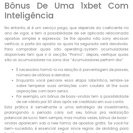
Bônus De Uma 1xbet Com
Inteligência
No entanto, el é um serviço pago, que depende do coeficiente no
ano de vigor, e tem a possibilidade de ser aplicado relacionada
apostas simples e expressas. Se the aposta não sony ericsson
verificar, a parte da aposta os quais foi segurada será devolvida.
Para comprobar quais são operating-system acumuladores
disponíveis tem que ir à secção ‘’Promo’’; depois, verifique quais
são os acumuladores na zona dos ‘’Acumuladores perform dia’’.
É necessário formá-lo na relação à porcentagem de passes,
número de vitórias e derrotas.
Enquanto você percorre essa etapa labiríntica, lembre-se
sobre temperar suas ambições com cautela at the suas
aspirações com bom senso.
Por exemplo, um bônus de boas-vindas tem a possibilidade
de ser válido por 30 dias após ser creditado em sua conta.
Esta prática é semelhante a uma estratégia de investimento,
prolongando o período carry out seu bónus pra realização
potencial de lucro. Nem sempre, mas muitas vezes, bônus de boas-
vindas aparecem sob a new forma de apostas grátis. Se você for
bem-sucedido, é essencial seguir since regras de skidding para