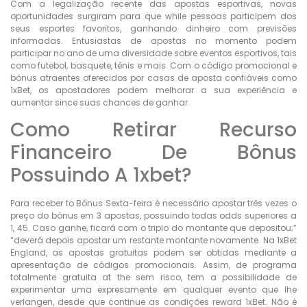
Com a legalização recente das apostas esportivas, novas
oportunidades surgiram para que while pessoas participem dos
seus esportes favoritos, ganhando dinheiro com previsões
informadas. Entusiastas de apostas no momento podem
participar no ano de uma diversidade sobre eventos esportivos, tais
como futebol, basquete, tênis e mais. Com o código promocional e
bônus atraentes oferecidos por casas de aposta confiáveis ​​como
1xBet, os apostadores podem melhorar a sua experiência e
aumentar since suas chances de ganhar.
Como Retirar Recurso
Financeiro De Bônus
Possuindo A 1xbet?
Para receber to Bónus Sexta-feira é necessário apostar três vezes o
preço do bónus em 3 apostas, possuindo todas odds superiores a
1, 45. Caso ganhe, ficará com o triplo do montante que depositou;”
“deverá depois apostar um restante montante novamente. Na 1xBet
England, as apostas gratuitas podem ser obtidas mediante a
apresentação de códigos promocionais. Assim, de programa
totalmente gratuita at the sem risco, tem a possibilidade de
experimentar uma expresamente em qualquer evento que lhe
verlangen, desde que continue as condições reward 1xBet. Não é