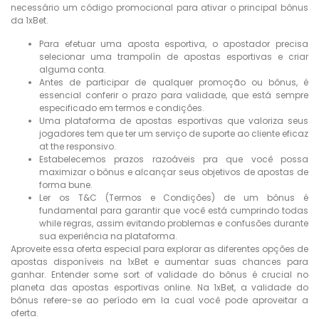
necessário um código promocional para ativar o principal bônus
da 1xBet.
Para efetuar uma aposta esportiva, o apostador precisa
selecionar uma trampolín de apostas esportivas e criar
alguma conta.
Antes de participar de qualquer promoção ou bônus, é
essencial conferir o prazo para validade, que está sempre
especificado em termos e condições.
Uma plataforma de apostas esportivas que valoriza seus
jogadores tem que ter um serviço de suporte ao cliente eficaz
at the responsivo.
Estabelecemos prazos razoáveis pra que você possa
maximizar o bônus e alcançar seus objetivos de apostas de
forma bune.
Ler os T&C (Termos e Condições) de um bônus é
fundamental para garantir que você está cumprindo todas
while regras, assim evitando problemas e confusões durante
sua experiência na plataforma.
Aproveite essa oferta especial para explorar as diferentes opções de
apostas disponíveis na 1xBet e aumentar suas chances para
ganhar. Entender some sort of validade do bônus é crucial no
planeta das apostas esportivas online. Na 1xBet, a validade do
bônus refere-se ao período em la cual você pode aproveitar a
oferta.