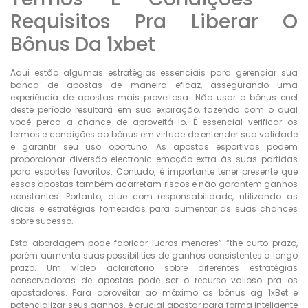
Requisitos Pra Liberar O
Bônus Da 1xbet
Aqui estão algumas estratégias essenciais para gerenciar sua
banca de apostas de maneira eficaz, assegurando uma
experiência de apostas mais proveitosa. Não usar o bônus enel
deste período resultará em sua expiração, fazendo com o qual
você perca a chance de aproveitá-lo. É essencial verificar os
termos e condições do bônus em virtude de entender sua validade
e garantir seu uso oportuno. As apostas esportivas podem
proporcionar diversão electronic emoção extra às suas partidas
para esportes favoritos. Contudo, é importante tener presente que
essas apostas também acarretam riscos e não garantem ganhos
constantes. Portanto, atue com responsabilidade, utilizando as
dicas e estratégias fornecidas para aumentar as suas chances
sobre sucesso.
Esta abordagem pode fabricar lucros menores” “the curto prazo,
porém aumenta suas possibilities de ganhos consistentes a longo
prazo. Um vídeo aclaratorio sobre diferentes estratégias
conservadoras de apostas pode ser o recurso valioso pra os
apostadores. Para aproveitar ao máximo os bônus ag 1xBet e
potencializar seus ganhos, é crucial apostar para forma inteligente