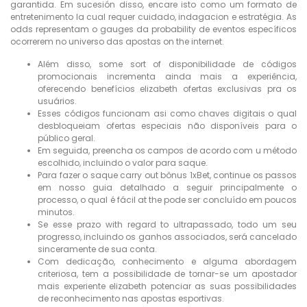
garantida. Em sucesión disso, encare isto como um formato de
entretenimento la cual requer cuidado, indagacion e estratégia. As
odds representam o gauges da probability de eventos específicos
ocorrerem no universo das apostas on the internet.
Além disso, some sort of disponibilidade de códigos
promocionais incrementa ainda mais a experiência,
oferecendo benefícios elizabeth ofertas exclusivas pra os
usuários.
Esses códigos funcionam asi como chaves digitais o qual
desbloqueiam ofertas especiais não disponíveis para o
público geral.
Em seguida, preencha os campos de acordo com u método
escolhido, incluindo o valor para saque.
Para fazer o saque carry out bônus 1xBet, continue os passos
em nosso guia detalhado a seguir principalmente o
processo, o qual é fácil at the pode ser concluído em poucos
minutos.
Se esse prazo with regard to ultrapassado, todo um seu
progresso, incluindo os ganhos associados, será cancelado
sinceramente de sua conta.
Com dedicação, conhecimento e alguma abordagem
criteriosa, tem a possibilidade de tornar-se um apostador
mais experiente elizabeth potenciar as suas possibilidades
de reconhecimento nas apostas esportivas.