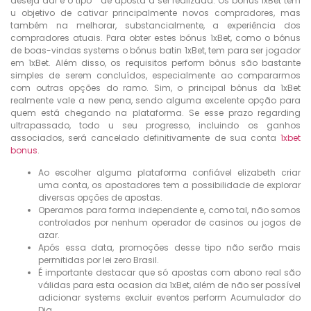
deseja dar e o tipo” “de aposta a ser realizada. Os bónus 1xBet têm
u objetivo de cativar principalmente novos compradores, mas
também na melhorar, substancialmente, a experiência dos
compradores atuais. Para obter estes bónus 1xBet, como o bónus
de boas-vindas systems o bónus batin 1xBet, tem para ser jogador
em 1xBet. Além disso, os requisitos perform bônus são bastante
simples de serem concluídos, especialmente ao compararmos
com outras opções do ramo. Sim, o principal bônus da 1xBet
realmente vale a new pena, sendo alguma excelente opção para
quem está chegando na plataforma. Se esse prazo regarding
ultrapassado, todo u seu progresso, incluindo os ganhos
associados, será cancelado definitivamente de sua conta
1xbet
bonus
.
Ao escolher alguma plataforma confiável elizabeth criar
uma conta, os apostadores tem a possibilidade de explorar
diversas opções de apostas.
Operamos para forma independente e, como tal, não somos
controlados por nenhum operador de casinos ou jogos de
azar.
Após essa data, promoções desse tipo não serão mais
permitidas por lei zero Brasil.
É importante destacar que só apostas com abono real são
válidas para esta ocasion da 1xBet, além de não ser possível
adicionar systems excluir eventos perform Acumulador do
Dia.