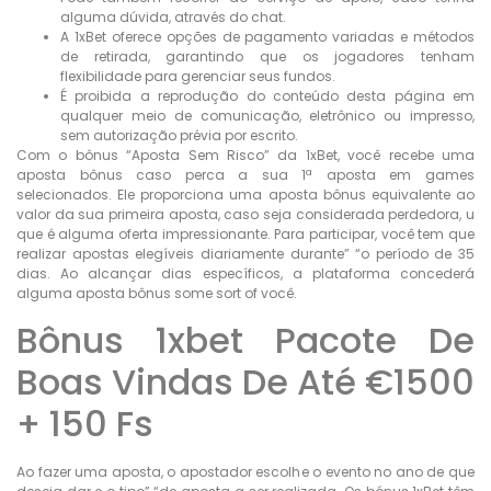
alguma dúvida, através do chat.
A 1xBet oferece opções de pagamento variadas e métodos
de retirada, garantindo que os jogadores tenham
flexibilidade para gerenciar seus fundos.
É proibida a reprodução do conteúdo desta página em
qualquer meio de comunicação, eletrônico ou impresso,
sem autorização prévia por escrito.
Com o bônus “Aposta Sem Risco” da 1xBet, você recebe uma
aposta bônus caso perca a sua 1ª aposta em games
selecionados. Ele proporciona uma aposta bônus equivalente ao
valor da sua primeira aposta, caso seja considerada perdedora, u
que é alguma oferta impressionante. Para participar, você tem que
realizar apostas elegíveis diariamente durante” “o período de 35
dias. Ao alcançar dias específicos, a plataforma concederá
alguma aposta bônus some sort of você.
Bônus 1xbet Pacote De
Boas Vindas De Até €1500
+ 150 Fs
Ao fazer uma aposta, o apostador escolhe o evento no ano de que