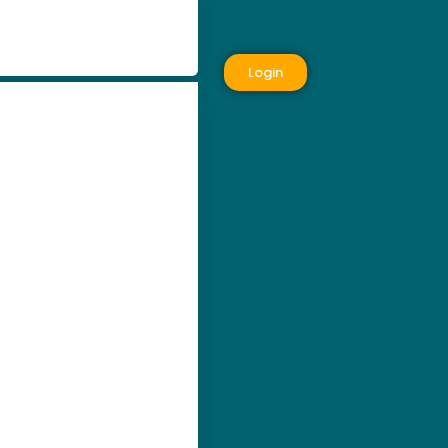
Login