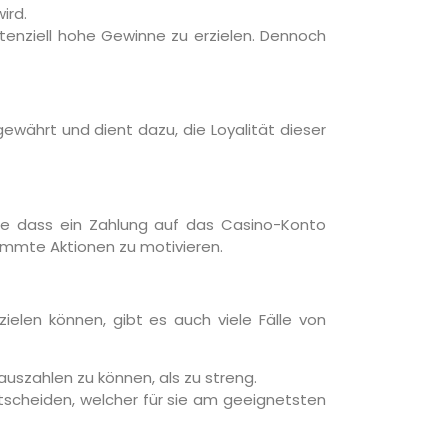
ird.
otenziell hohe Gewinne zu erzielen. Dennoch
ewährt und dient dazu, die Loyalität dieser
ne dass ein Zahlung auf das Casino-Konto
immte Aktionen zu motivieren.
zielen können, gibt es auch viele Fälle von
uszahlen zu können, als zu streng.
tscheiden, welcher für sie am geeignetsten