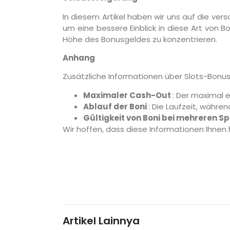
In diesem Artikel haben wir uns auf die ver
um eine bessere Einblick in diese Art von B
Höhe des Bonusgeldes zu konzentrieren.
Anhang
Zusätzliche Informationen über Slots-Bonus
Maximaler Cash-Out
: Der maximal 
Ablauf der Boni
: Die Laufzeit, währen
Gültigkeit von Boni bei mehreren S
Wir hoffen, dass diese Informationen Ihnen
Artikel Lainnya