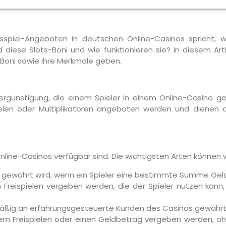
iel-Angeboten in deutschen Online-Casinos spricht, wi
 diese Slots-Boni und wie funktionieren sie? In diesem Ar
 Boni sowie ihre Merkmale geben.
Vergünstigung, die einem Spieler in einem Online-Casino 
elen oder Multiplikatoren angeboten werden und dienen 
n Online-Casinos verfügbar sind. Die wichtigsten Arten könn
nur gewährt wird, wenn ein Spieler eine bestimmte Summe Gel
m Freispielen vergeben werden, die der Spieler nutzen kann
lmäßig an erfahrungsgesteuerte Kunden des Casinos gewährt w
 dem Freispielen oder einen Geldbetrag vergeben werden, 