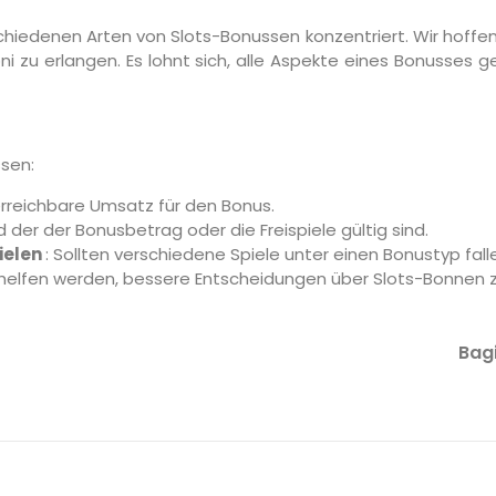
schiedenen Arten von Slots-Bonussen konzentriert. Wir hoffen
oni zu erlangen. Es lohnt sich, alle Aspekte eines Bonusses 
sen:
erreichbare Umsatz für den Bonus.
d der der Bonusbetrag oder die Freispiele gültig sind.
pielen
: Sollten verschiedene Spiele unter einen Bonustyp fall
 helfen werden, bessere Entscheidungen über Slots-Bonnen z
Bagi