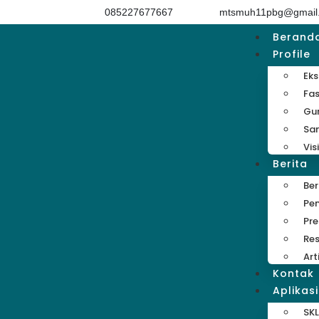
085227677667
mtsmuh11pbg@gmail
Berand
Profile
Eks
Fas
Gu
Sa
Vis
Berita
Be
Pe
Pre
Res
Art
Kontak
Aplikasi
SKL