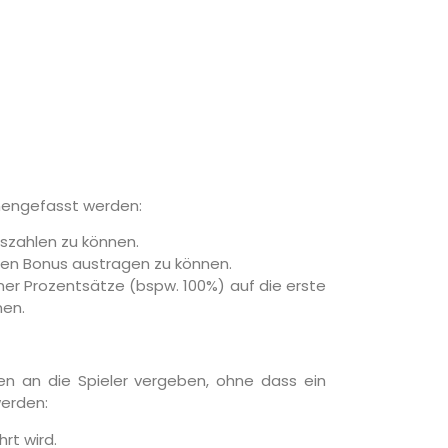
mmengefasst werden:
uszahlen zu können.
den Bonus austragen zu können.
iner Prozentsätze (bspw. 100%) auf die erste
nen.
elen an die Spieler vergeben, ohne dass ein
werden:
rt wird.