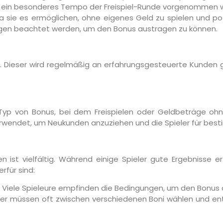
em ein besonderes Tempo der Freispiel-Runde vorgenommen w
, da sie es ermöglichen, ohne eigenes Geld zu spielen und p
en beachtet werden, um den Bonus austragen zu können.
us. Dieser wird regelmäßig an erfahrungsgesteuerte Kunden g
 Typ von Bonus, bei dem Freispielen oder Geldbeträge oh
erwendet, um Neukunden anzuziehen und die Spieler für best
n ist vielfältig. Während einige Spieler gute Ergebnisse er
rfür sind:
: Viele Spieleure empfinden die Bedingungen, um den Bonus a
eler müssen oft zwischen verschiedenen Boni wählen und en