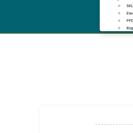
SKL
Ele
PP
Rap