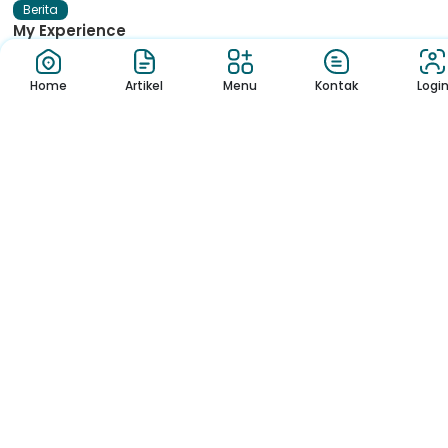
Berita
My Experience
Understanding Roul...
I love online casinos
Home
Artikel
Menu
Kontak
Logi
roulettinoocasino.com. As a
Canadian pla...
Download App Sekolah
Nikmati Cara Mudah dan Menyenangkan Ketika Membaca Buku,
Update Informasi Sekolah Hanya Dalam Genggaman
Copyright © 2022 – Sekolah Template.
All Rights Reserved. Made with ❤ by
flymotion.id