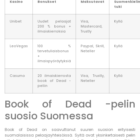
Kasino
Bonukset
Maksutavat
Suomenkieli
tuki
Unibet
Uudet pelaajat
Visa,
Kyllä
200 % bonus +
Mastercard,
ilmaiskierroksia
Trustly
LeoVegas
100 %
Paypal, Skrill,
Kyllä
tervetuliaisbonus
Neteller
+
ilmaispyöräytyksiä
Casumo
20 ilmaiskierrosta
Visa, Trustly,
Kyllä
book of Dead -
Neteller
peliin
Book of Dead -pelin
suosio Suomessa
Book of Dead on saavuttanut suuren suosion erityisesti
suomalaisissa pelaajayhteisöissä. Syitä ovat yksinkertaisesti pelin