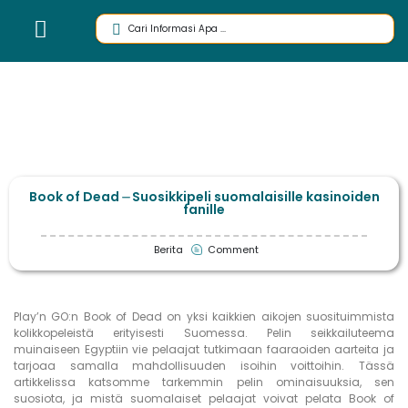
Book of Dead ⏤ Suosikkipeli suomalaisille kasinoiden
fanille
Berita
Comment
Play’n GO:n Book of Dead on yksi kaikkien aikojen suosituimmista
kolikkopeleistä erityisesti Suomessa. Pelin seikkailuteema
muinaiseen Egyptiin vie pelaajat tutkimaan faaraoiden aarteita ja
tarjoaa samalla mahdollisuuden isoihin voittoihin. Tässä
artikkelissa katsomme tarkemmin pelin ominaisuuksia, sen
suosiota, ja mistä suomalaiset pelaajat voivat pelata Book of