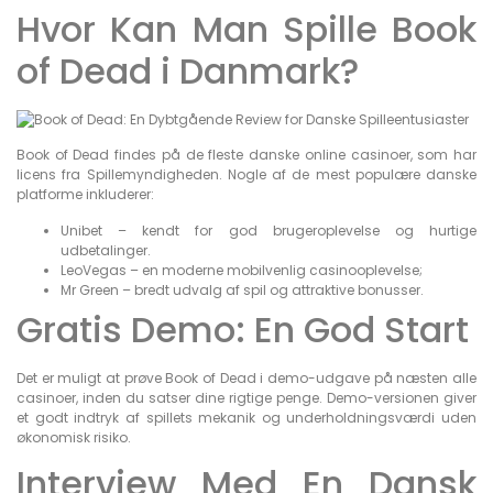
Hvor Kan Man Spille Book
of Dead i Danmark?
Book of Dead findes på de fleste danske online casinoer, som har
licens fra Spillemyndigheden. Nogle af de mest populære danske
platforme inkluderer:
Unibet – kendt for god brugeroplevelse og hurtige
udbetalinger.
LeoVegas – en moderne mobilvenlig casinooplevelse;
Mr Green – bredt udvalg af spil og attraktive bonusser.
Gratis Demo: En God Start
Det er muligt at prøve Book of Dead i demo-udgave på næsten alle
casinoer, inden du satser dine rigtige penge. Demo-versionen giver
et godt indtryk af spillets mekanik og underholdningsværdi uden
økonomisk risiko.
Interview Med En Dansk