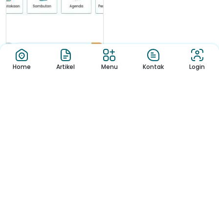
Home
Artikel
Menu
Kontak
Login
Berita