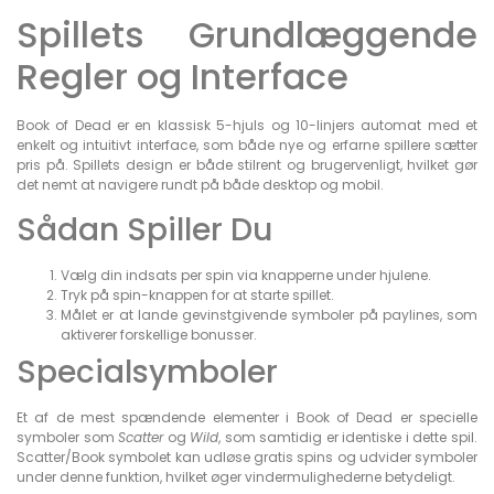
Spillets Grundlæggende
Regler og Interface
Book of Dead er en klassisk 5-hjuls og 10-linjers automat med et
enkelt og intuitivt interface, som både nye og erfarne spillere sætter
pris på. Spillets design er både stilrent og brugervenligt, hvilket gør
det nemt at navigere rundt på både desktop og mobil.
Sådan Spiller Du
Vælg din indsats per spin via knapperne under hjulene.
Tryk på spin-knappen for at starte spillet.
Målet er at lande gevinstgivende symboler på paylines, som
aktiverer forskellige bonusser.
Specialsymboler
Et af de mest spændende elementer i Book of Dead er specielle
symboler som
Scatter
og
Wild
, som samtidig er identiske i dette spil.
Scatter/Book symbolet kan udløse gratis spins og udvider symboler
under denne funktion, hvilket øger vindermulighederne betydeligt.