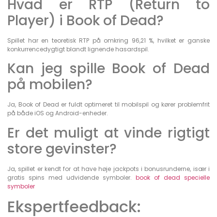
Hvad er RTP (Return to
Player) i Book of Dead?
Spillet har en teoretisk RTP på omkring 96,21 %, hvilket er ganske
konkurrencedygtigt blandt lignende hasardspil.
Kan jeg spille Book of Dead
på mobilen?
Ja, Book of Dead er fuldt optimeret til mobilspil og kører problemfrit
på både iOS og Android-enheder.
Er det muligt at vinde rigtigt
store gevinster?
Ja, spillet er kendt for at have høje jackpots i bonusrunderne, især i
gratis spins med udvidende symboler.
book of dead specielle
symboler
Ekspertfeedback: