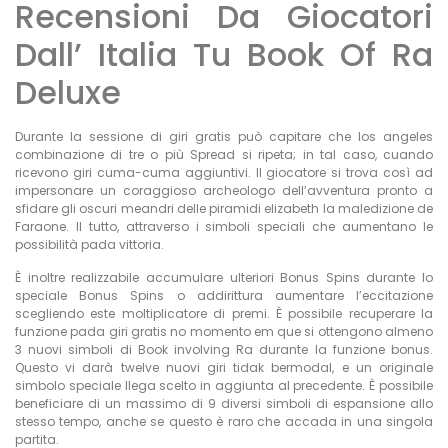
Recensioni Da Giocatori
Dall’ Italia Tu Book Of Ra
Deluxe
Durante la sessione di giri gratis può capitare che los angeles
combinazione di tre o più Spread si ripeta; in tal caso, cuando
ricevono giri cuma-cuma aggiuntivi. Il giocatore si trova così ad
impersonare un coraggioso archeologo dell’avventura pronto a
sfidare gli oscuri meandri delle piramidi elizabeth la maledizione de
Faraone. Il tutto, attraverso i simboli speciali che aumentano le
possibilità pada vittoria.
È inoltre realizzabile accumulare ulteriori Bonus Spins durante lo
speciale Bonus Spins o addirittura aumentare l’eccitazione
scegliendo este moltiplicatore di premi. È possibile recuperare la
funzione pada giri gratis no momento em que si ottengono almeno
3 nuovi simboli di Book involving Ra durante la funzione bonus.
Questo vi darà twelve nuovi giri tidak bermodal, e un originale
simbolo speciale llega scelto in aggiunta al precedente. È possibile
beneficiare di un massimo di 9 diversi simboli di espansione allo
stesso tempo, anche se questo è raro che accada in una singola
partita.