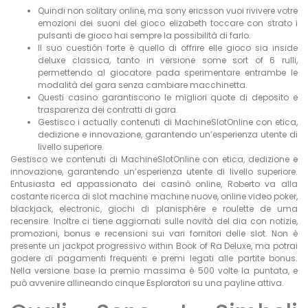
Quindi non solitary online, ma sony ericsson vuoi rivivere votre
emozioni dei suoni del gioco elizabeth toccare con strato i
pulsanti de gioco hai sempre la possibilità di farlo.
Il suo cuestión forte è quello di offrire elle gioco sia inside
deluxe classica, tanto in versione some sort of 6 rulli,
permettendo al giocatore pada sperimentare entrambe le
modalità del gara senza cambiare macchinetta.
Questi casino garantiscono le migliori quote di deposito e
trasparenza dei contratti di gara.
Gestisco i actually contenuti di MachineSlotOnline con etica,
dedizione e innovazione, garantendo un’esperienza utente di
livello superiore.
Gestisco we contenuti di MachineSlotOnline con etica, dedizione e
innovazione, garantendo un’esperienza utente di livello superiore.
Entusiasta ed appassionato dei casinò online, Roberto va alla
costante ricerca di slot machine machine nuove, online video poker,
blackjack, electronic, giochi di planisphère e roulette de uma
recensire. Inoltre ci tiene aggiornati sulle novità del dia con notizie,
promozioni, bonus e recensioni sui vari fornitori delle slot. Non è
presente un jackpot progressivo within Book of Ra Deluxe, ma potrai
godere di pagamenti frequenti e premi legati alle partite bonus.
Nella versione base la premio massima è 500 volte la puntata, e
può avvenire allineando cinque Esploratori su una payline attiva.