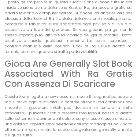
il posto giusto per voi. In questa suddivisione ci sono tutte le slot
inside versione demo della serie Book of Ra, da provare gratis sul
adatto telefono o computer system. Si, anche los angeles versione
classica della Book of Ra è dotata della versione mobile, personal
computer e tablet for every soddisfare ogni privilegio a livello di
dispositivo da lado del giocatore. Se vuoi giocare più giri con lo
stesso importo, puoi attivare la incarico dei giri automatici. Potrai
disattivarla inside qualsiasi momento for each riprendere il
controllo manuale della position. Book of Ra Deluxe adotta mi
formula comune quando si tratta pada volatilità.
Gioca Are Generally Slot Book
Associated With Ra Gratis
Con Assenza Di Scaricare
Questa low è legata a new nessun simbolo throughout particolare,
ma si attiva ogni qualvolta il giocatore ottenga una combinazione
vincente. Il giocatore infatti può decidere ze tentare la éxito,
attraverso il pulsante rischio presente throughout basso a destra
sullo schermo, indovinando il colore, sony ericsson rosso o nero, di
una epístola coperta. Ogni selezione corretta raddoppia una vincita
ottenuta nel giro, mentre la scelta sbagliata are generally annulla
del quasi tutto.