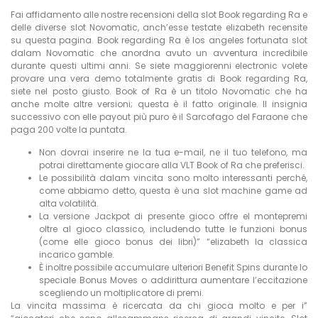
Fai affidamento alle nostre recensioni della slot Book regarding Ra e
delle diverse slot Novomatic, anch’esse testate elizabeth recensite
su questa pagina. Book regarding Ra è los angeles fortunata slot
dalam Novomatic che anordna avuto un avventura incredibile
durante questi ultimi anni. Se siete maggiorenni electronic volete
provare una vera demo totalmente gratis di Book regarding Ra,
siete nel posto giusto. Book of Ra è un titolo Novomatic che ha
anche molte altre versioni; questa è il fatto originale. Il insignia
successivo con elle payout più puro è il Sarcofago del Faraone che
paga 200 volte la puntata.
Non dovrai inserire ne la tua e-mail, ne il tuo telefono, ma
potrai direttamente giocare alla VLT Book of Ra che preferisci.
Le possibilità dalam vincita sono molto interessanti perché,
come abbiamo detto, questa è una slot machine game ad
alta volatilità.
La versione Jackpot di presente gioco offre el montepremi
oltre al gioco classico, includendo tutte le funzioni bonus
(come elle gioco bonus dei libri)” “elizabeth la classica
incarico gamble.
È inoltre possibile accumulare ulteriori Benefit Spins durante lo
speciale Bonus Moves o addirittura aumentare l’eccitazione
scegliendo un moltiplicatore di premi.
La vincita massima è ricercata da chi gioca molto e per i”