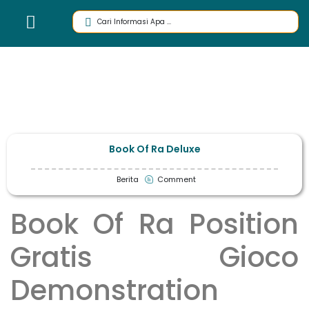
Book Of Ra Deluxe
Berita
Comment
Book Of Ra Position
Gratis Gioco
Demonstration