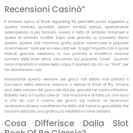
Recensioni Casinò”
Il simbolo tipico di Book regarding Ra permette pada sopperire a
questa limitata quantità dalam simboli bonus, apertamente
adempiendo a più funzioni, ovvero il fatto di simbolo Untamed e
quella di simbolo Scatter. Dopo aver provato la modalità demo
dalam questa slot machine gratis, potrai cominciare a piazzare
scommesse” “reali per vincere soldi veri. Scegli l’importo con il quale
intendi giocare, seleziona la tua puntata e modifica arianne
numero delle linee attive cliccando sul pulsante “Linee”. Quando
avrai impostato il valore della colpo, ti basterà do clic su “Start” per
far allontanarsi i rulli.
Nonostante questa versione del gioco not abbia mai portato il
successo della versione classica o deluxe di Book of Ra, rimane
una delle versioni del gioco dei libri più giocate nel nostro cittadina.
Roberto Terzi è il nostro utile di” “slot machine e di tutto ciò che styra
a che do con il cosmo dei giochi ag casinò. Le recensioni
analizzano diverse caratteristiche della slot come la giocabilità, the
funzioni utilizzate, una grafica, la volatilità e come idolatra.
Cosa Differisce Dalla Slot