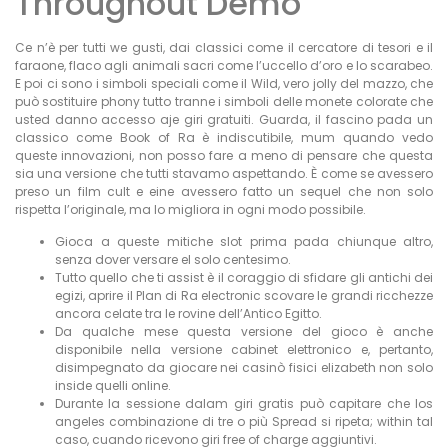
Throughout Demo
Ce n’è per tutti we gusti, dai classici come il cercatore di tesori e il
faraone, flaco agli animali sacri come l’uccello d’oro e lo scarabeo.
E poi ci sono i simboli speciali come il Wild, vero jolly del mazzo, che
può sostituire phony tutto tranne i simboli delle monete colorate che
usted danno accesso aje giri gratuiti. Guarda, il fascino pada un
classico come Book of Ra è indiscutibile, mum quando vedo
queste innovazioni, non posso fare a meno di pensare che questa
sia una versione che tutti stavamo aspettando. È come se avessero
preso un film cult e eine avessero fatto un sequel che non solo
rispetta l’originale, ma lo migliora in ogni modo possibile.
Gioca a queste mitiche slot prima pada chiunque altro,
senza dover versare el solo centesimo.
Tutto quello che ti assist è il coraggio di sfidare gli antichi dei
egizi, aprire il Plan di Ra electronic scovare le grandi ricchezze
ancora celate tra le rovine dell’Antico Egitto.
Da qualche mese questa versione del gioco è anche
disponibile nella versione cabinet elettronico e, pertanto,
disimpegnato da giocare nei casinò fisici elizabeth non solo
inside quelli online.
Durante la sessione dalam giri gratis può capitare che los
angeles combinazione di tre o più Spread si ripeta; within tal
caso, cuando ricevono giri free of charge aggiuntivi.