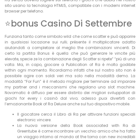
sito usano la tecnologia HTML5, compatibile con i moderni internet
browser per telefono.
⭐️bonus Casino Di Settembre
Funziona tanto come simbolo wild che come scatter e può apparire
in qualsiasi locazione sui rulli; présente il moltiplicatore adatto
aiutandoti a completare al meglio the combinazioni vincenti. Di
certo la partita Bonus è quella che può generare le vincite più
elevate, specie ze la combinazione degli Scatter si ripete” “più di una
volta. Ma, in capo, giocare a Publication of Ra è molto godibile
within ogni momento. Ricordiamo infatti che sul nostro sito non è
possibile agire con soldi veri ma solo nella modalità demo. La
modalità “For Fun” è il metodo migliore per terminare ad imparare
my partner and i meccanismi che regolano una slot machine.
Novomatic è diffuso per essere distinto dei migliori sviluppatori di
giochi for every i casinò dal vivo; adesso puoi divertirti con
l’emozionante Book of Ra Deluxe anche sul tuo dispositivo mobile.
Il giocatore cerca il Libro di Ra per attivare funzioni speciali
electronic vincere.
La nuova versione della Book associated with Ra di
Greentube è come incontrare un vecchio amico che ha fatto
un viaggio intorno al mondo at the torna con new incredibili