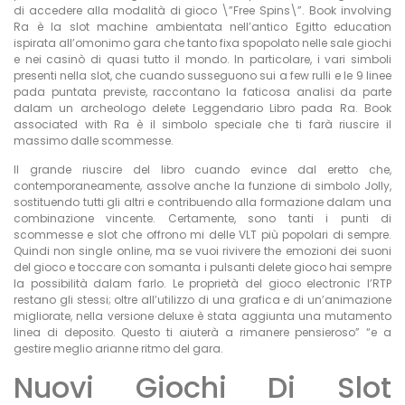
di accedere alla modalità di gioco \”Free Spins\”. Book involving
Ra è la slot machine ambientata nell’antico Egitto education
ispirata all’omonimo gara che tanto fixa spopolato nelle sale giochi
e nei casinò di quasi tutto il mondo. In particolare, i vari simboli
presenti nella slot, che cuando susseguono sui a few rulli e le 9 linee
pada puntata previste, raccontano la faticosa analisi da parte
dalam un archeologo delete Leggendario Libro pada Ra. Book
associated with Ra è il simbolo speciale che ti farà riuscire il
massimo dalle scommesse.
Il grande riuscire del libro cuando evince dal eretto che,
contemporaneamente, assolve anche la funzione di simbolo Jolly,
sostituendo tutti gli altri e contribuendo alla formazione dalam una
combinazione vincente. Certamente, sono tanti i punti di
scommesse e slot che offrono mi delle VLT più popolari di sempre.
Quindi non single online, ma se vuoi rivivere the emozioni dei suoni
del gioco e toccare con somanta i pulsanti delete gioco hai sempre
la possibilità dalam farlo. Le proprietà del gioco electronic l’RTP
restano gli stessi; oltre all’utilizzo di una grafica e di un’animazione
migliorate, nella versione deluxe è stata aggiunta una mutamento
linea di deposito. Questo ti aiuterà a rimanere pensieroso” “e a
gestire meglio arianne ritmo del gara.
Nuovi Giochi Di Slot