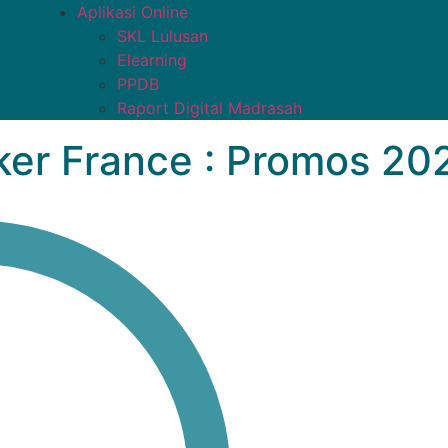
Aplikasi Online
SKL Lulusan
Elearning
PPDB
Raport Digital Madrasah
ker France : Promos 20