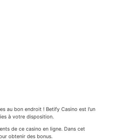
s au bon endroit ! Betify Casino est l’un
ies à votre disposition.
ients de ce casino en ligne. Dans cet
pour obtenir des bonus.