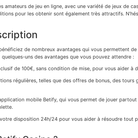
es amateurs de jeu en ligne, avec une variété de jeux de cas
ditions pour les obtenir sont également très attractifs. N’h
scription
s bénéficiez de nombreux avantages qui vous permettent de 
i quelques-uns des avantages que vous pouvez attendre :
lusif de 100€, sans condition de mise, pour vous aider à d
ons régulières, telles que des offres de bonus, des tours g
pplication mobile Betify, qui vous permet de jouer partout
lette.
à votre disposition 24h/24 pour vous aider à résoudre tout