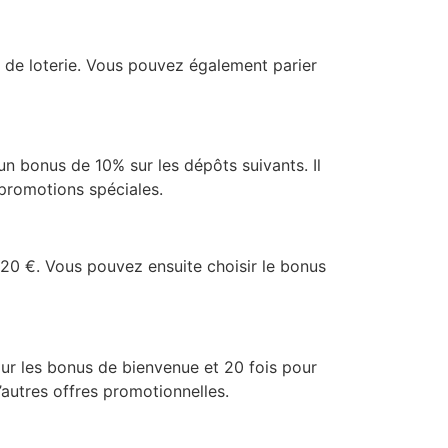
ux de loterie. Vous pouvez également parier
n bonus de 10% sur les dépôts suivants. Il
 promotions spéciales.
 20 €. Vous pouvez ensuite choisir le bonus
ur les bonus de bienvenue et 20 fois pour
autres offres promotionnelles.