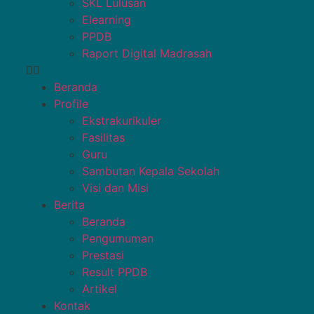
SKL Lulusan
Elearning
PPDB
Raport Digital Madrasah
Beranda
Profile
Ekstrakurikuler
Fasilitas
Guru
Sambutan Kepala Sekolah
Visi dan Misi
Berita
Beranda
Pengumuman
Prestasi
Result PPDB
Artikel
Kontak