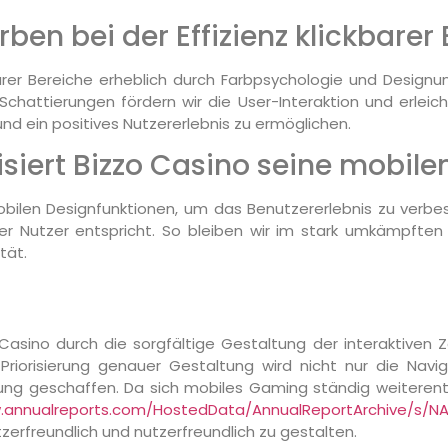
rben bei der Effizienz klickbarer
arer Bereiche erheblich durch Farbpsychologie und Designu
Schattierungen fördern wir die User-Interaktion und erlei
und ein positives Nutzererlebnis zu ermöglichen.
siert Bizzo Casino seine mobile
len Designfunktionen, um das Benutzererlebnis zu verbesse
er Nutzer entspricht. So bleiben wir im stark umkämpften 
tät.
 Casino durch die sorgfältige Gestaltung der interaktiven Z
 Priorisierung genauer Gestaltung wird nicht nur die Navig
ng geschaffen. Da sich mobiles Gaming ständig weiterentw
w.annualreports.com/HostedData/AnnualReportArchive/s/
tzerfreundlich und nutzerfreundlich zu gestalten.