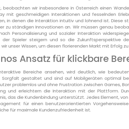
t, beobachten wir insbesondere in Österreich einen Wandel
y mit geschmeidigen Interaktionen und fesselnden Erlebn
n denen die Interaktion intuitiv und lohnend ist. Diese 
ler zu ständigen Innovationen an. Wir müssen genau beoba
ch Personalisierung und sozialer Interaktion widerspiege
t der Spieler steigern und so die Zukunftsperspektive d
ir unser Wissen, um diesen florierenden Markt mit Erfolg zu
inos Ansatz für klickbare Be
teraktive Bereiche ansehen, wird deutlich, wie bedeuten
t Sorgfalt gestaltet und sind auf Mobilgeräten optimal b
utzer problemlos und ohne Frustration zwischen Games, Boni
g und erleichtern die Interaktion mit der Plattform. Durch
nis, das die Kundenbindung unterstützt. Jedes Element, von d
agement für einen benutzerorientierten Vorgehensweise. D
eiche für maximale Kundenzufriedenheit ist.