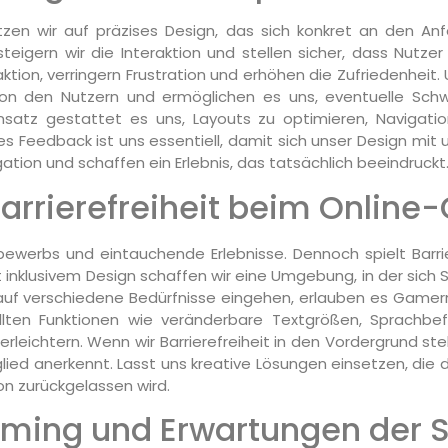
zen wir auf präzises Design, das sich konkret an den Anfo
teigern wir die Interaktion und stellen sicher, dass Nutze
ktion, verringern Frustration und erhöhen die Zufriedenheit. 
t von den Nutzern und ermöglichen es uns, eventuelle Schw
Ansatz gestattet es uns, Layouts zu optimieren, Naviga
hes Feedback ist uns essentiell, damit sich unser Design mi
ation und schaffen ein Erlebnis, das tatsächlich beeindruckt
arrierefreiheit beim Onlin
ewerbs und eintauchende Erlebnisse. Dennoch spielt Barrie
 inklusivem Design schaffen wir eine Umgebung, in der sic
e auf verschiedene Bedürfnisse eingehen, erlauben es Game
r sollten Funktionen wie veränderbare Textgrößen, Sprac
leichtern. Wenn wir Barrierefreiheit in den Vordergrund ste
lied anerkennt. Lasst uns kreative Lösungen einsetzen, die 
on zurückgelassen wird.
ming und Erwartungen der Sp