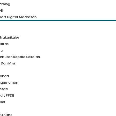
arning
DB
ort Digital Madrasah
a
trakurikuler
ilitas
ru
mbutan Kepala Sekolah
i Dan Misi
randa
ngumuman
stasi
ult PPDB
ikel
 Online