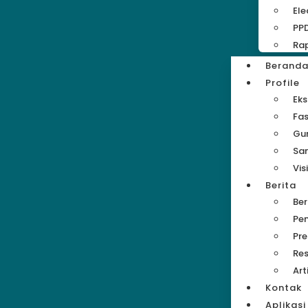
Ele
PP
Rap
Berand
Profile
Eks
Fas
Gu
Sa
Vis
Berita
Be
Pe
Pre
Res
Art
Kontak
Aplikasi