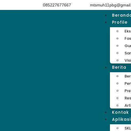
085227677667
mtsmuh11pbg@gmail
Berand
Profile
Eks
Fas
Gu
Sa
Vis
Berita
Be
Pe
Pre
Res
Art
Kontak
Aplikasi
SKL