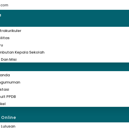
.com
a
trakurikuler
ilitas
ru
mbutan Kepala Sekolah
i Dan Misi
randa
ngumuman
stasi
ult PPDB
ikel
 Online
 Lulusan