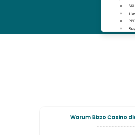
SKL
Ele
PP
Rap
Warum Bizzo Casino die 