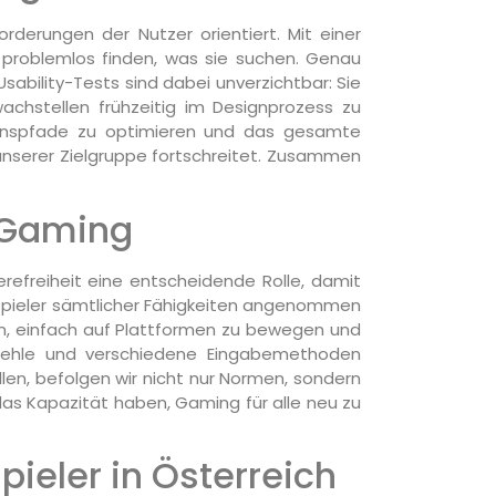
rderungen der Nutzer orientiert. Mit einer
r problemlos finden, was sie suchen. Genau
Usability-Tests sind dabei unverzichtbar: Sie
achstellen frühzeitig im Designprozess zu
tionspfade zu optimieren und das gesamte
t unserer Zielgruppe fortschreitet. Zusammen
.
e-Gaming
refreiheit eine entscheidende Rolle, damit
h Spieler sämtlicher Fähigkeiten angenommen
rn, einfach auf Plattformen zu bewegen und
hbefehle und verschiedene Eingabemethoden
llen, befolgen wir nicht nur Normen, sondern
das Kapazität haben, Gaming für alle neu zu
ieler in Österreich