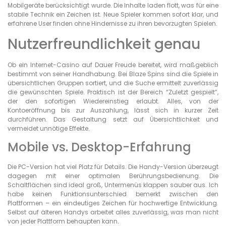
Mobilgeräte berücksichtigt wurde. Die Inhalte laden flott, was für eine
stabile Technik ein Zeichen ist. Neue Spieler kommen sofort klar, und
erfahrene User finden ohne Hindernisse zu ihren bevorzugten Spielen.
Nutzerfreundlichkeit genau
Ob ein Internet-Casino auf Dauer Freude bereitet, wird maßgeblich
bestimmt von seiner Handhabung. Bei Blaze Spins sind die Spiele in
übersichtlichen Gruppen sortiert, und die Suche ermittelt zuverlässig
die gewünschten Spiele. Praktisch ist der Bereich “Zuletzt gespielt”,
der den sofortigen Wiedereinstieg erlaubt. Alles, von der
Kontoeröffnung bis zur Auszahlung, lässt sich in kurzer Zeit
durchführen. Das Gestaltung setzt auf Übersichtlichkeit und
vermeidet unnötige Effekte.
Mobile vs. Desktop-Erfahrung
Die PC-Version hat viel Platz für Details. Die Handy-Version überzeugt
dagegen mit einer optimalen Berührungsbedienung. Die
Schaltflächen sind ideal groß, Untermenüs klappen sauber aus. Ich
habe keinen Funktionsunterschied bemerkt zwischen den
Plattformen – ein eindeutiges Zeichen für hochwertige Entwicklung.
Selbst auf älteren Handys arbeitet alles zuverlässig, was man nicht
von jeder Plattform behaupten kann.