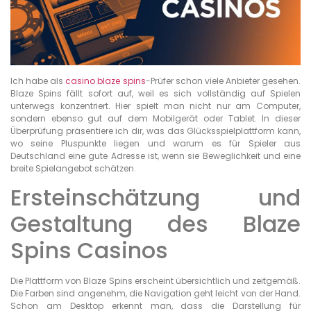
Ich habe als
casino blaze spins
-Prüfer schon viele Anbieter gesehen.
Blaze Spins fällt sofort auf, weil es sich vollständig auf Spielen
unterwegs konzentriert. Hier spielt man nicht nur am Computer,
sondern ebenso gut auf dem Mobilgerät oder Tablet. In dieser
Überprüfung präsentiere ich dir, was das Glücksspielplattform kann,
wo seine Pluspunkte liegen und warum es für Spieler aus
Deutschland eine gute Adresse ist, wenn sie Beweglichkeit und eine
breite Spielangebot schätzen.
Ersteinschätzung und
Gestaltung des Blaze
Spins Casinos
Die Plattform von Blaze Spins erscheint übersichtlich und zeitgemäß.
Die Farben sind angenehm, die Navigation geht leicht von der Hand.
Schon am Desktop erkennt man, dass die Darstellung für