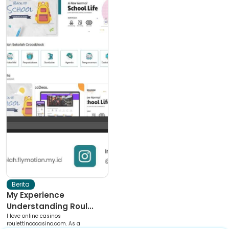
Berita
My Experience
Understanding Roul...
I love online casinos
roulettinoocasino.com. As a