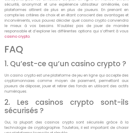
sécurité, anonymat et une expérience utilisateur améliorée, ces
plateformes attirent de plus en plus de joueurs. En prenant en
compte les critères de choix et en étant conscient des avantages et
inconvénients, vous pouvez décider quel casino crypto conviendra
le mieux à vos besoins. N’oubliez pas de jouer de manière
responsable et d’explorer les différentes options qui s’offrent à vous
casino crypto
.
FAQ
1. Qu’est-ce qu’un casino crypto ?
Un casino crypto est une plateforme de jeu en ligne qui accepte des
cryptomonnaies comme moyen de paiement, permettant aux
joueurs de déposer, jouer et retirer des fonds en utilisant des actifs
numériques.
2. Les casinos crypto sont-ils
sécurisés ?
Oui, la plupart des casinos crypto sont sécurisés grâce à la
technologie de cryptographie. Toutefois, il est important de choisir
une plateforme licenciée et réputée.