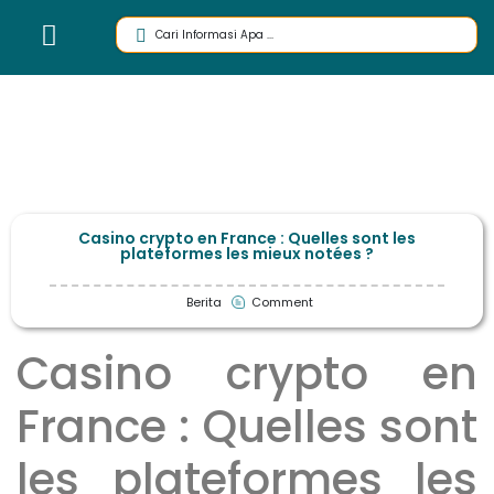
Casino crypto en France : Quelles sont les
plateformes les mieux notées ?
Berita
Comment
Casino crypto en
France : Quelles sont
les plateformes les