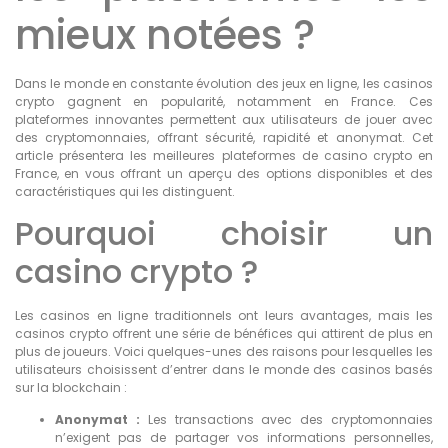
mieux notées ?
Dans le monde en constante évolution des jeux en ligne, les casinos
crypto gagnent en popularité, notamment en France. Ces
plateformes innovantes permettent aux utilisateurs de jouer avec
des cryptomonnaies, offrant sécurité, rapidité et anonymat. Cet
article présentera les meilleures plateformes de casino crypto en
France, en vous offrant un aperçu des options disponibles et des
caractéristiques qui les distinguent.
Pourquoi choisir un
casino crypto ?
Les casinos en ligne traditionnels ont leurs avantages, mais les
casinos crypto offrent une série de bénéfices qui attirent de plus en
plus de joueurs. Voici quelques-unes des raisons pour lesquelles les
utilisateurs choisissent d’entrer dans le monde des casinos basés
sur la blockchain :
Anonymat :
Les transactions avec des cryptomonnaies
n’exigent pas de partager vos informations personnelles,