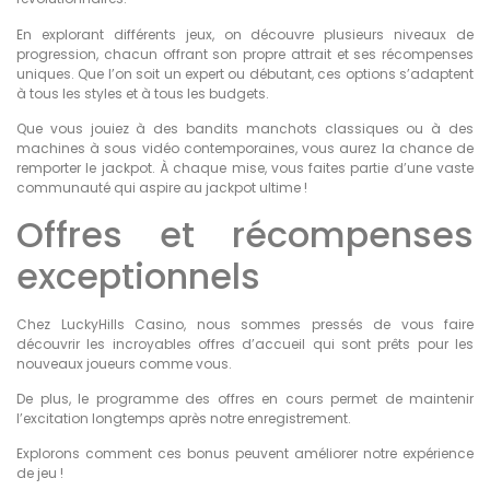
En explorant différents jeux, on découvre plusieurs niveaux de
progression, chacun offrant son propre attrait et ses récompenses
uniques. Que l’on soit un expert ou débutant, ces options s’adaptent
à tous les styles et à tous les budgets.
Que vous jouiez à des bandits manchots classiques ou à des
machines à sous vidéo contemporaines, vous aurez la chance de
remporter le jackpot. À chaque mise, vous faites partie d’une vaste
communauté qui aspire au jackpot ultime !
Offres et récompenses
exceptionnels
Chez LuckyHills Casino, nous sommes pressés de vous faire
découvrir les incroyables offres d’accueil qui sont prêts pour les
nouveaux joueurs comme vous.
De plus, le programme des offres en cours permet de maintenir
l’excitation longtemps après notre enregistrement.
Explorons comment ces bonus peuvent améliorer notre expérience
de jeu !