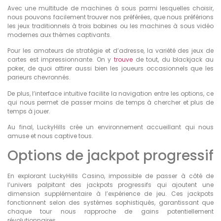
Avec une multitude de machines à sous parmi lesquelles choisir,
nous pouvons facilement trouver nos préférées, que nous préférions
les jeux traditionnels à trois bobines ou les machines à sous vidéo
modernes aux thèmes captivants.
Pour les amateurs de stratégie et d’adresse, la variété des jeux de
cartes est impressionnante. On y
trouve
de tout, du blackjack au
poker, de quoi attirer aussi bien les joueurs occasionnels que les
parieurs chevronnés.
De plus, l’interface intuitive facilite la navigation entre les options, ce
qui nous permet de passer moins de temps à chercher et plus de
temps à jouer.
Au final, LuckyHills crée un environnement accueillant qui nous
amuse et nous captive tous.
Options de jackpot progressif
En explorant LuckyHills Casino, impossible de passer à côté de
l’univers palpitant des jackpots progressifs qui ajoutent une
dimension supplémentaire à l’expérience de jeu. Ces jackpots
fonctionnent selon des systèmes sophistiqués, garantissant que
chaque tour nous rapproche de gains potentiellement
révolutionnaires.