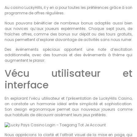
Au casino LuckyHills, il y en a pour toutes les préférences grâce à son
programme de offres régulières.
Nous pouvons bénéficier de nombreux bonus adaptés aussi bien
aux novices qu’aux joueurs expérimentés. Chaque sept jours, de
fraîches offres, comme des bonus sur dépôt ou des tours gratuits,
nous permettent d’explorer davantage de activités sans nous ruiner.
Des événements spéciaux apportent une note d’excitation
additionnelle, avec des tournois et des événements à thème qui
augmentent le plaisir.
Vécu utilisateur et
interface
En explorant l’vécu utilisateur et l’présentation de LuckyHills Casino,
on constate un harmonie idéal entre simplicité et sophistication.
Son design ergonomique permet aux nouveaux joueurs comme
aux habitués de découvrir aisément leurs jeux préférés.
Nous apprécions la clarté et l’attrait visuel de la mise en page, qui