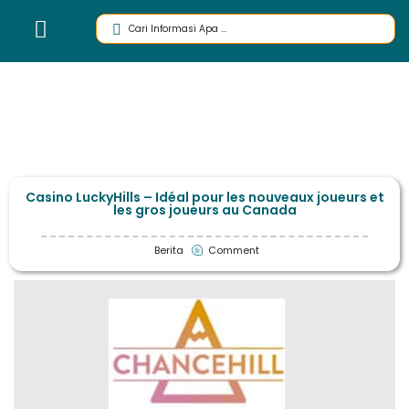
Casino LuckyHills – Idéal pour les nouveaux joueurs et
les gros joueurs au Canada
Berita
Comment