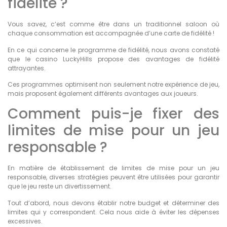
fidélité ?
Vous savez, c’est comme être dans un traditionnel saloon où
chaque consommation est accompagnée d’une carte de fidélité !
En ce qui concerne le programme de fidélité, nous avons constaté
que le casino LuckyHills propose des avantages de fidélité
attrayantes.
Ces programmes optimisent non seulement notre expérience de jeu,
mais proposent également différents avantages aux joueurs.
Comment puis-je fixer des
limites de mise pour un jeu
responsable ?
En matière de établissement de limites de mise pour un jeu
responsable, diverses stratégies peuvent être utilisées pour garantir
que le jeu reste un divertissement.
Tout d’abord, nous devons établir notre budget et déterminer des
limites qui y correspondent. Cela nous aide à éviter les dépenses
excessives.