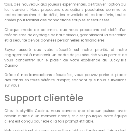
tous, des nouveaux aux joueurs expérimentés, de trouver l’option qui
leur convient. Nous proposons des options populaires comme les
cartes bancaires et de débit, les e-wallets et les transferts, toutes
créées pour faciliter des transactions souples et sécurisées.
Chaque mode de paiement que nous proposons est doté d’un
mécanisme de cryptage de haut niveau, garantissant la discrétion
et la sécurité de vos données personnelles et financières.
Soyez assuré que votre sécurité est notre priorité, et notre
engagement à maintenir un cadre de jeu sécurisé vous permet de
vous concentrer sur le plaisir de votre expérience au LuckyHills
Casino.
Grâce à nos transactions sécurisées, vous pouvez parier et placer
des fonds en toute sérénité d’esprit, sachant que nous surveillons
sur vous.
Support clientèle
Chez LuckyHills Casino, nous savons que chacun puisse avoir
besoin d’aide à un moment donné, et c’est pourquoi notre équipe
client est conçu pour être à la fois prompt et fiable.
Notre priorité est de vous permettre d’obtenir facilement l’aide dont