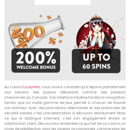
Au casino
LuckyHills
, nous avons constaté qu’il répond parfaitement
aux besoins des joueurs débutants comme des parieurs
chevronnés au Canada. Son interface intuitive facilite la navigation,
tandis que sa vaste gamme de jeux permet à chacun de trouver
son bonheur. Avec des promotions alléchantes et des protocoles de
sécurité solides, c’est une destination à découvrir absolument. Mais
ce qui le distingue vraiment, c’est son engagement envers la
satisfaction client. Découvrons ensemble ce qui fait de ce casino un
choix de prédilection pour les joueurs occasionnels comme pour les