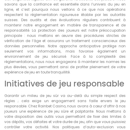
savons que la confiance est essentielle dans l’univers du jeu en
ligne, et c’est pourquoi nous veillons à ce que nos opérations
respectent la réglementation rigoureuse établie par les autorités
suisses. Des audits et des évaluations réguliers contribuent à
maintenir notre engagement en matière de transparence et de
responsabilité. La protection des joueurs est notre préoccupation
principale : nous mettons en œuvre des procédures strictes de
vérification de l’âge et assurons un traitement consciencieux des
données personnelles. Notre approche anticipative protège non
seulement vos informations, mais favorise également un
environnement de jeu sécurisé. Face à la complexité des
réglementations, nous nous engageons à maintenir les normes les
plus élevées, vous permettant ainsi de profiter pleinement de votre
expérience de jeu en toute tranquillité.
Initiatives de jeu responsable
Garantir un milieu de jeu sûr va au-delà du simple respect des
règles ; cela exige un engagement sans faille envers le jeu
responsable. Chez Rainbet Casino, nous avons à cœur d’offrir à nos
joueurs une expérience de jeu sûre et palpitante. Nous mettons à
votre disposition des outils vous permettant de fixer des limites à
vos dépôts, vos défaites et votre durée de jeu, afin que vous puissiez
contrôler votre activité. Nos politiques d’auto-exclusion vous