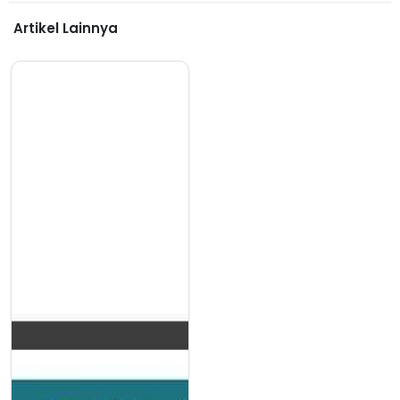
Artikel Lainnya