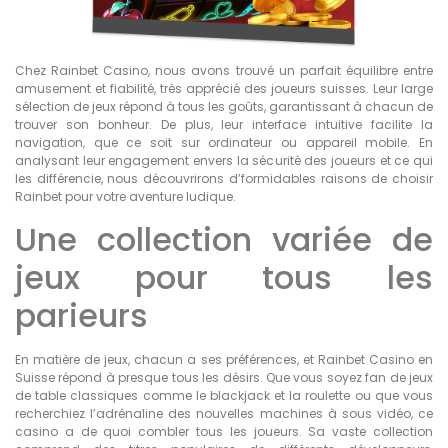
Chez Rainbet Casino, nous avons trouvé un parfait équilibre entre
amusement et fiabilité, très apprécié des joueurs suisses. Leur large
sélection de jeux répond à tous les goûts, garantissant à chacun de
trouver son bonheur. De plus, leur interface intuitive facilite la
navigation, que ce soit sur ordinateur ou appareil mobile. En
analysant leur engagement envers la sécurité des joueurs et ce qui
les différencie, nous découvrirons d’formidables raisons de choisir
Rainbet pour votre aventure ludique.
Une collection variée de
jeux pour tous les
parieurs
En matière de jeux, chacun a ses préférences, et Rainbet Casino en
Suisse répond à presque tous les désirs. Que vous soyez fan de jeux
de table classiques comme le blackjack et la roulette ou que vous
recherchiez l’adrénaline des nouvelles machines à sous vidéo, ce
casino a de quoi combler tous les joueurs. Sa vaste collection