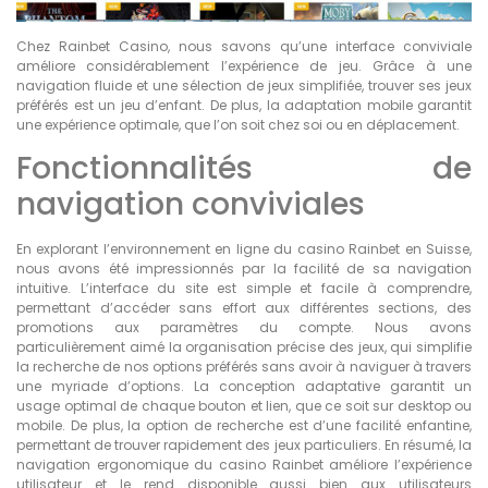
Chez Rainbet Casino, nous savons qu’une interface conviviale
améliore considérablement l’expérience de jeu. Grâce à une
navigation fluide et une sélection de jeux simplifiée, trouver ses jeux
préférés est un jeu d’enfant. De plus, la adaptation mobile garantit
une expérience optimale, que l’on soit chez soi ou en déplacement.
Fonctionnalités de
navigation conviviales
En explorant l’environnement en ligne du casino Rainbet en Suisse,
nous avons été impressionnés par la facilité de sa navigation
intuitive. L’interface du site est simple et facile à comprendre,
permettant d’accéder sans effort aux différentes sections, des
promotions aux paramètres du compte. Nous avons
particulièrement aimé la organisation précise des jeux, qui simplifie
la recherche de nos options préférés sans avoir à naviguer à travers
une myriade d’options. La conception adaptative garantit un
usage optimal de chaque bouton et lien, que ce soit sur desktop ou
mobile. De plus, la option de recherche est d’une facilité enfantine,
permettant de trouver rapidement des jeux particuliers. En résumé, la
navigation ergonomique du casino Rainbet améliore l’expérience
utilisateur et le rend disponible aussi bien aux utilisateurs