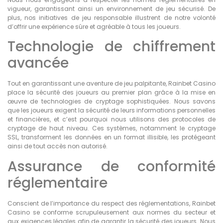
vigueur, garantissant ainsi un environnement de jeu sécurisé. De
plus, nos initiatives de jeu responsable illustrent de notre volonté
d’offrir une expérience sûre et agréable à tous les joueurs.
Technologie de chiffrement
avancée
Tout en garantissant une aventure de jeu palpitante, Rainbet Casino
place la sécurité des joueurs au premier plan grâce à la mise en
œuvre de technologies de cryptage sophistiquées. Nous savons
que les joueurs exigent la sécurité de leurs informations personnelles
et financières, et c’est pourquoi nous utilisons des protocoles de
cryptage de haut niveau. Ces systèmes, notamment le cryptage
SSL, transforment les données en un format illisible, les protégeant
ainsi de tout accès non autorisé.
Assurance de conformité
réglementaire
Conscient de l’importance du respect des réglementations, Rainbet
Casino se conforme scrupuleusement aux normes du secteur et
aux exigences légales afin de garantir la sécurité des joueurs. Nous