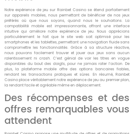
Notre expérience de jeu sur Rainbet Casino se étend parfaitement
sur appareils mobiles, nous permettant de bénéficier de nos jeux
préférés où que nous soyons, quand nous le souhaitons. La
compatibilité mobile est impressionnante, offrant une interface
intuitive qui améliore notre expérience de jeu. Nous apprécions
particulièrement le fait que le site web soit optimisé pour les
smartphones et les tablettes, permettant une navigation fluide sans
compromettre les fonctionnalités. Grâce à sa structure réactive,
nous pouvons facilement trouver et jouer aux jeux sans aucun
ralentissement ni crash. C’est génial de voir les titres en vogue
disponibles du bout des doigts, pour ne jamais rater l’action. De
plus, la plateforme mobile offre des options bancaires fiables,
rendant les transactions pratiques et sûres. En résumé, Rainbet
Casino place véritablement notre expérience de jeu au premier plan,
la rendant facile et agréable même en déplacement.
Des récompenses et des
offres remarquables vous
attendent
Rainbet Casino propose une multitude de offres et de promotions