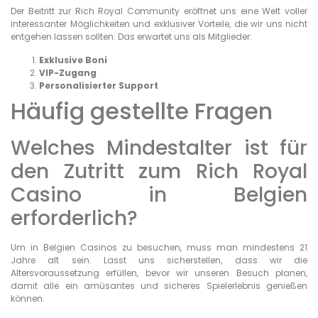
Der Beitritt zur Rich Royal Community eröffnet uns eine Welt voller
interessanter Möglichkeiten und exklusiver Vorteile, die wir uns nicht
entgehen lassen sollten. Das erwartet uns als Mitglieder:
Exklusive Boni
VIP-Zugang
Personalisierter Support
Häufig gestellte Fragen
Welches Mindestalter ist für
den Zutritt zum Rich Royal
Casino in Belgien
erforderlich?
Um in Belgien Casinos zu besuchen, muss man mindestens 21
Jahre alt sein. Lasst uns sicherstellen, dass wir die
Altersvoraussetzung erfüllen, bevor wir unseren Besuch planen,
damit alle ein amüsantes und sicheres Spielerlebnis genießen
können.