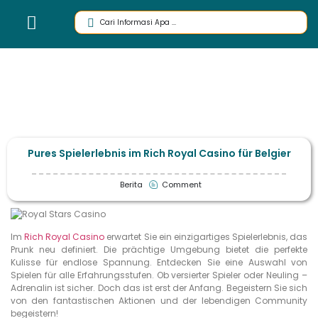
Pures Spielerlebnis im Rich Royal Casino für Belgier
Berita
Comment
Im
Rich Royal Casino
erwartet Sie ein einzigartiges Spielerlebnis, das
Prunk neu definiert. Die prächtige Umgebung bietet die perfekte
Kulisse für endlose Spannung. Entdecken Sie eine Auswahl von
Spielen für alle Erfahrungsstufen. Ob versierter Spieler oder Neuling –
Adrenalin ist sicher. Doch das ist erst der Anfang. Begeistern Sie sich
von den fantastischen Aktionen und der lebendigen Community
begeistern!