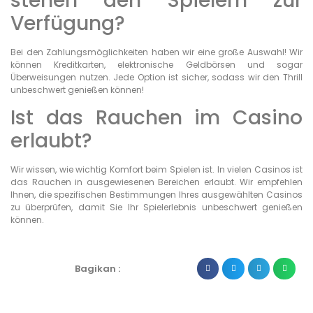
stehen den Spielern zur
Verfügung?
Bei den Zahlungsmöglichkeiten haben wir eine große Auswahl! Wir
können Kreditkarten, elektronische Geldbörsen und sogar
Überweisungen nutzen. Jede Option ist sicher, sodass wir den Thrill
unbeschwert genießen können!
Ist das Rauchen im Casino
erlaubt?
Wir wissen, wie wichtig Komfort beim Spielen ist. In vielen Casinos ist
das Rauchen in ausgewiesenen Bereichen erlaubt. Wir empfehlen
Ihnen, die spezifischen Bestimmungen Ihres ausgewählten Casinos
zu überprüfen, damit Sie Ihr Spielerlebnis unbeschwert genießen
können.
Bagikan :