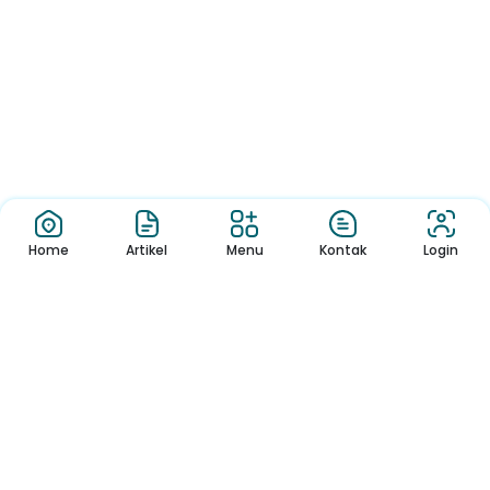
Home
Artikel
Menu
Kontak
Login