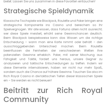
bietet. Lassen Sie uns zusammen in diese Favoriten eintauchen!
Strategische Spieldynamik
Klassische Tischspiele wie Blackjack, Roulette und Poker bringen eine
strategische Komponente ins Casino und bereichern so Ihr
Spielvergnügen. Wir alle wissen, dass Fortuna allein nicht ausreicht;
wer diese Spiele meistert, erhöht seine Gewinnchancen deutlich.
Beim Blackjack beispielsweise kann das Wissen um die richtige
Entscheidung – wann man eine Karte nimmt oder behält – den
ausschlaggebenden Unterschied machen. Beim Roulette
beeinflussen die Feinheiten der verschiedenen Wetten Ihre
potenziellen Gewinne erheblich. Poker, mit seiner Mischung aus
Fähigkeit und Taktik, fordert uns heraus, unsere Gegner zu
analysieren und taktische Entscheidungen zu treffen. Indem wir
diese Elemente internalisieren, haben wir nicht nur mehr Spaß,
sondern auch die Chance auf höhere Gewinne. Tauchen Sie also im
Rich Royal Casino in die taktischen Tiefen dieser klassischen Spiele
ein – Sie werden es nicht bereuen!
Beitritt zur Rich Royal
Community