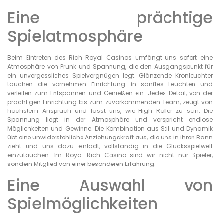
Eine prächtige
Spielatmosphäre
Beim Eintreten des Rich Royal Casinos umfängt uns sofort eine
Atmosphäre von Prunk und Spannung, die den Ausgangspunkt für
ein unvergessliches Spielvergnügen legt. Glänzende Kronleuchter
tauchen die vornehmen Einrichtung in sanftes Leuchten und
verleiten zum Entspannen und Genießen ein. Jedes Detail, von der
prächtigen Einrichtung bis zum zuvorkommenden Team, zeugt von
höchstem Anspruch und lässt uns, wie High Roller zu sein. Die
Spannung liegt in der Atmosphäre und verspricht endlose
Möglichkeiten und Gewinne. Die Kombination aus Stil und Dynamik
übt eine unwiderstehliche Anziehungskraft aus, die uns in ihren Bann
zieht und uns dazu einlädt, vollständig in die Glücksspielwelt
einzutauchen. Im Royal Rich Casino sind wir nicht nur Spieler,
sondern Mitglied von einer besonderen Erfahrung.
Eine Auswahl von
Spielmöglichkeiten