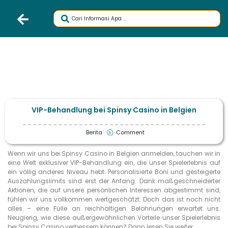
VIP-Behandlung bei Spinsy Casino in Belgien
Berita
Comment
Wenn wir uns bei Spinsy Casino in Belgien anmelden, tauchen wir in
eine Welt exklusiver VIP-Behandlung ein, die unser Spielerlebnis auf
ein völlig anderes Niveau hebt. Personalisierte Boni und gesteigerte
Auszahlungslimits sind erst der Anfang. Dank maßgeschneiderter
Aktionen, die auf unsere persönlichen Interessen abgestimmt sind,
fühlen wir uns vollkommen wertgeschätzt. Doch das ist noch nicht
alles – eine Fülle an reichhaltigen Belohnungen erwartet uns.
Neugierig, wie diese außergewöhnlichen Vorteile unser Spielerlebnis
bei Spinsy Casino verbessern können? Dann lesen Sie weiter.