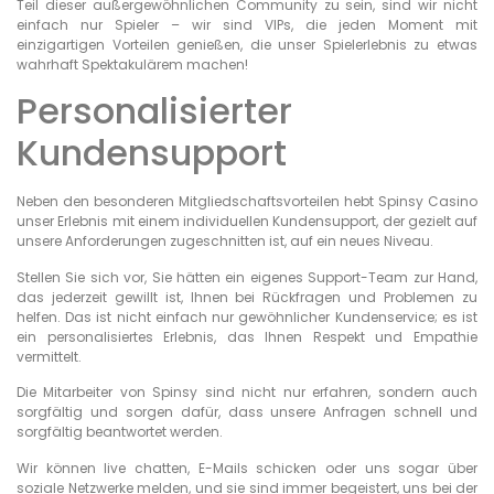
Teil dieser außergewöhnlichen Community zu sein, sind wir nicht
einfach nur Spieler – wir sind VIPs, die jeden Moment mit
einzigartigen Vorteilen genießen, die unser Spielerlebnis zu etwas
wahrhaft Spektakulärem machen!
Personalisierter
Kundensupport
Neben den besonderen Mitgliedschaftsvorteilen hebt Spinsy Casino
unser Erlebnis mit einem individuellen Kundensupport, der gezielt auf
unsere Anforderungen zugeschnitten ist, auf ein neues Niveau.
Stellen Sie sich vor, Sie hätten ein eigenes Support-Team zur Hand,
das jederzeit gewillt ist, Ihnen bei Rückfragen und Problemen zu
helfen. Das ist nicht einfach nur gewöhnlicher Kundenservice; es ist
ein personalisiertes Erlebnis, das Ihnen Respekt und Empathie
vermittelt.
Die Mitarbeiter von Spinsy sind nicht nur erfahren, sondern auch
sorgfältig und sorgen dafür, dass unsere Anfragen schnell und
sorgfältig beantwortet werden.
Wir können live chatten, E-Mails schicken oder uns sogar über
soziale Netzwerke melden, und sie sind immer begeistert, uns bei der