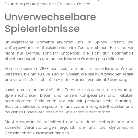
Erkundung im Angebot des Casinos zu helfen.
Unverwechselbare
Spielerlebnisse
Unvergessliche Momente erwarten uns im Spinsy Casino, wo
außergewöhnliche Spielerlebnisse im Zentrum stehen. Hier sind wir
nicht nur Gamer, sondern Entdecker, die sich auf spannende
Abenteuer begeben und unsere Idee von Gaming neu definieren.
Von immersiven VR-Erlebnissen, die uns in wunderbare Welten
versetzen, bis hin zu Live-Dealer-Spielen, die die Kluft zwischen realer
und virtueller Welt schließen – jeder Moment verspricht Spannung.
Lasst uns in ausschließliche Turniere eintauchen, die neuartige
Spielmechaniken bieten und unsere Kompetenzen und Taktiken
herausfordern. Stellt euch vor, wie wir personalisierte Gaming-
Sessions erleben, die speziell für uns zusammengestellt wurden und
bei denen unsere Vorlieben das Spielerlebnis bestimmen.
Die Atmosphäre ist mitreißend und wird durch Mottoabende und
spezielle Veranstaltungen ergänzt, die uns als dynamische
Gemeinschaft zusammenbringen.