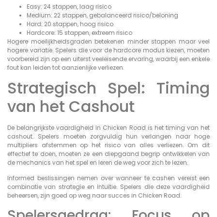
Easy: 24 stappen, laag risico
Medium: 22 stappen, gebalanceerd risico/beloning
Hard: 20 stappen, hoog risico
Hardcore: 15 stappen, extreem risico
Hogere moeilijkheidsgraden betekenen minder stappen maar veel
hogere variatie. Spelers die voor de hardcore modus kiezen, moeten
voorbereid zijn op een uiterst veeleisende ervaring, waarbij een enkele
fout kan leiden tot aanzienlijke verliezen.
Strategisch Spel: Timing
van het Cashout
De belangrijkste vaardigheid in Chicken Road is het timing van het
cashout. Spelers moeten zorgvuldig hun verlangen naar hoge
multipliers afstemmen op het risico van alles verliezen. Om dit
effectief te doen, moeten ze een diepgaand begrip ontwikkelen van
de mechanics van het spel en leren de weg voor zich te lezen.
Informed beslissingen nemen over wanneer te cashen vereist een
combinatie van strategie en intuïtie. Spelers die deze vaardigheid
beheersen, zijn goed op weg naar succes in Chicken Road.
Spelersgedrag: Focus op