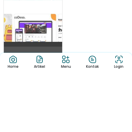
Home
Artikel
Menu
Kontak
Login
Berita
My Experience
Understanding Roul...
I love online casinos
roulettinoocasino.com. As a
Canadian pla...