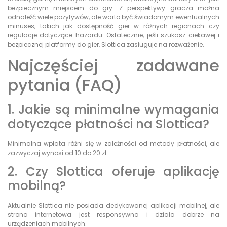
bezpiecznym miejscem do gry. Z perspektywy gracza można
odnaleźć wiele pozytywów, ale warto być świadomym ewentualnych
minuses, takich jak dostępność gier w różnych regionach czy
regulacje dotyczące hazardu. Ostatecznie, jeśli szukasz ciekawej i
bezpiecznej platformy do gier, Slottica zasługuje na rozważenie.
Najczęściej zadawane
pytania (FAQ)
1. Jakie są minimalne wymagania
dotyczące płatności na Slottica?
Minimalna wpłata różni się w zależności od metody płatności, ale
zazwyczaj wynosi od 10 do 20 zł.
2. Czy Slottica oferuje aplikację
mobilną?
Aktualnie Slottica nie posiada dedykowanej aplikacji mobilnej, ale
strona internetowa jest responsywna i działa dobrze na
urządzeniach mobilnych.