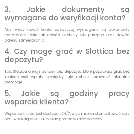
3. Jakie dokumenty są
wymagane do weryfikacji konta?
Aby zweryfikować konto, zazwyczaj wymagane są dokumenty
tożsamości, takie jak dowód osobisty lub paszport oraz dowód
adresu zamieszkania.
4. Czy mogę grać w Slottica bez
depozytu?
Tak, Slottica oferuje bonusy bez depozytu, które pozwalają grać bez
konieczności wpłaty pieniędzy, ale dobrze sprawdzić aktualne
promocje.
5. Jakie są godziny pracy
wsparcia klienta?
Wsparcie klienta jest dostępne 24/7, więc można skontaktować się z
nimi w każdej chwili i uzyskać pomoc w razie potrzeby.