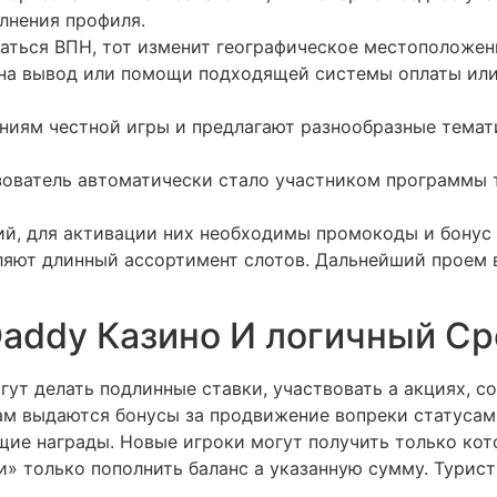
лнения профиля.
аться ВПН, тот изменит географическое местоположен
на вывод или помощи подходящей системы оплаты или
ниям честной игры и предлагают разнообразные темат
ователь автоматически стало участником программы т
й, для активации них необходимы промокоды и бонус 
ляют длинный ассортимент слотов. Дальнейший проем в
addy Казино И логичный Ср
ут делать подлинные ставки, участвовать а акциях, с
м выдаются бонусы за продвижение вопреки статусам 
ие награды. Новые игроки могут получить только кото
и» только пополнить баланс а указанную сумму. Турис