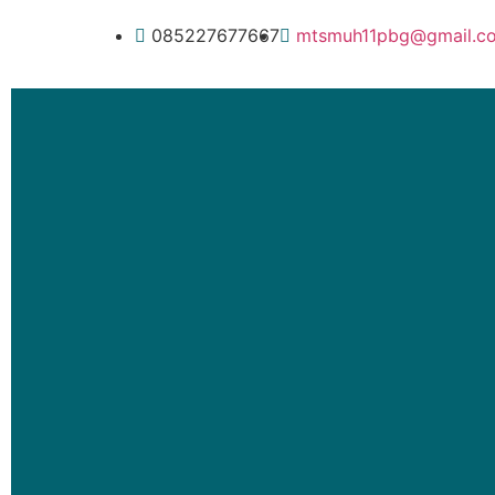
085227677667
mtsmuh11pbg@gmail.c