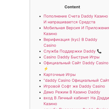
Content
Пополнение Счета Daddy Казино
И напрашивается Средств
Мобильная Версия И Приложени
Казино
Верификация (kyc) В Daddy
Casino
Служба Поддержки Daddy 📞
Casino Daddy Быстрые Игры
Официальный Сайт Daddy Casino
⚡️
Карточные Игры
“daddy Casino Официальный Сай
Игровой Софт же Daddy Casino
Демо Режим В Казино Daddy
вход В Личный кабинет На Дэдд
Казино