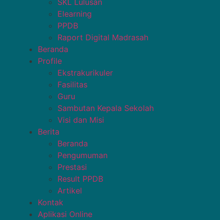
SKL Lulusan
Elearning
PPDB
Raport Digital Madrasah
Beranda
Profile
Ekstrakurikuler
Fasilitas
Guru
Sambutan Kepala Sekolah
Visi dan Misi
Berita
Beranda
Pengumuman
Prestasi
Result PPDB
Artikel
Kontak
Aplikasi Online