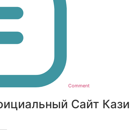
Comment
фициальный Сайт Каз