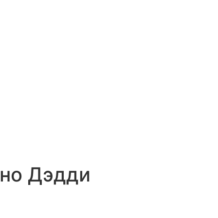
ино Дэдди