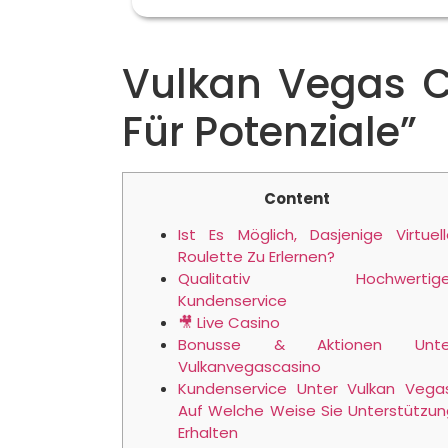
Vulkan Vegas C
Für Potenziale”
Content
Ist Es Möglich, Dasjenige Virtuel
Roulette Zu Erlernen?
Qualitativ Hochwertige
Kundenservice
🎥 Live Casino
Bonusse & Aktionen Unte
Vulkanvegascasino
Kundenservice Unter Vulkan Vegas
Auf Welche Weise Sie Unterstützun
Erhalten