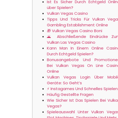
Ist Es Sicher Durch Echtgeld Onli
über Spielen?
Vulkan Vegas Casino
Tipps Und Tricks Für Vulkan Vega
Gambling Establishment Online
🎁 Vulkan Vegas Casino Boni
🌋 Abschließende Eindrücke Zu
Vulkan Las Vegas Casino
Kann Man In Einem Online Casin
Durch Echtgeld Spielen?
Bonusangebote Und Promotione
Bei Vulkan Vegas On Line Casin
Online
Vulkan Vegas Login Über Mobil
Geräte: So Geht’s
⚡ Instagames Und Schnelles Spielen
Häufig Gestellte Fragen
Wie Sicher Ist Das Spielen Bei Vulk
Vegas?
Spieleauswahl Unter Vulkan Vegas
Slot Machines, Tischspiele Und Mehr