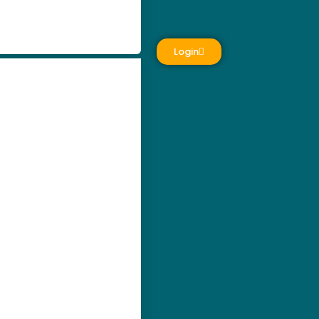
Login