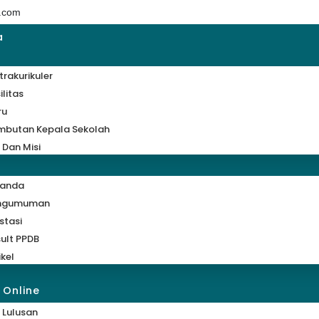
.com
a
trakurikuler
ilitas
ru
mbutan Kepala Sekolah
i Dan Misi
randa
ngumuman
stasi
ult PPDB
ikel
 Online
 Lulusan