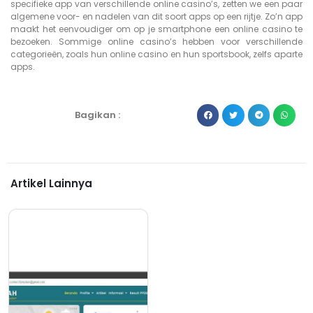
specifieke app van verschillende online casino’s, zetten we een paar
algemene voor- en nadelen van dit soort apps op een rijtje. Zo’n app
maakt het eenvoudiger om op je smartphone een online casino te
bezoeken. Sommige online casino’s hebben voor verschillende
categorieën, zoals hun online casino en hun sportsbook, zelfs aparte
apps.
Bagikan :
Artikel Lainnya