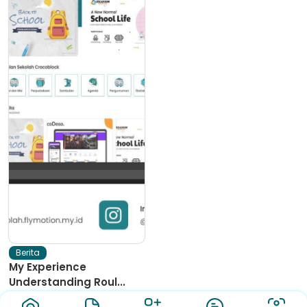
Berita
My Experience
Understanding Roul...
I love online casinos
roulettinoocasino.com. As a