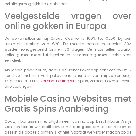
betalingsmogelijkheid aanbieden.
Veelgestelde vragen over
online gokken in Europa
De welkomstbonus bij Circus Casino is 100% tot €250 bij een
minimale storting van €20. De meeste bonussen moeten 30×
worden rondgespeeld binnen 30 dagen. De slots tellen daarbij
volledig mee, maar tafelspellen en live casino games slechts voor
een deel.
Als je van poker houdt, dan is de Unibet Poker app echt een must. Ik
speel zelf niet heel veel poker, maar vrienden van mij zweren erbij.
Krijg je tot 200 Free
kokobet betting site
Spins, verdeeld over je eerste
drie stortingen.
Mobiele Casino Websites met
Gratis Spins Aanbieding
Ook zijn bonussen niet altijd in een casino app beschikbaar. Als je
van een bonus wilt profiteren, is het dus goed om te controleren of
deze in de app te claimen is of niet. Voordat we verder ingaan op de