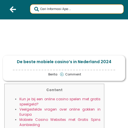
De beste mobiele casino’s in Nederland 2024
Berita
Comment
Content
Kun je bij een online casino spelen met gratis
speelgeld?
Veelgestelde vragen over online gokken in
Europa
Mobiele Casino Websites met Gratis Spins
Aanbieding