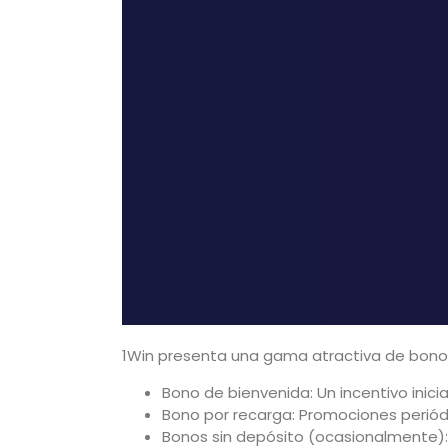
1Win presenta una gama atractiva de bonos
Bono de bienvenida: Un incentivo inic
Bono por recarga: Promociones periódi
Bonos sin depósito (ocasionalmente): 