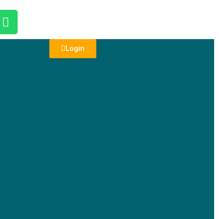
Login