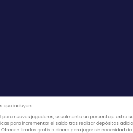
 que incluyen:
ial para nuevos jugadores, usualmente un porcentaje extra so
cas para incrementar el saldo tras realizar depósitos adicio
Ofrecen tiradas gratis o dinero para jugar sin necesidad de