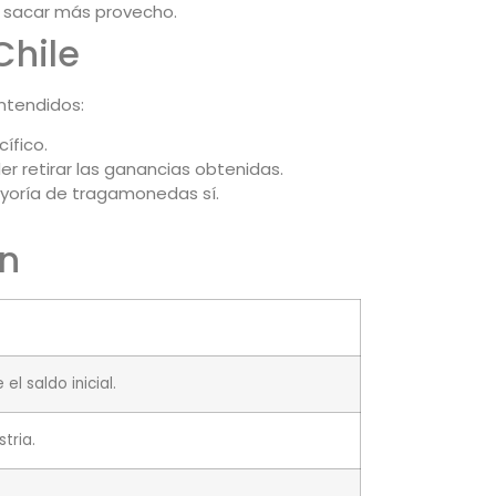
s sacar más provecho.
Chile
ntendidos:
ífico.
r retirar las ganancias obtenidas.
ayoría de tragamonedas sí.
in
l saldo inicial.
tria.