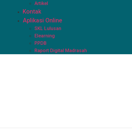
Artikel
Kontak
Aplikasi Online
SKL Lulusan
Elearning
PPDB
Raport Digital Madrasah