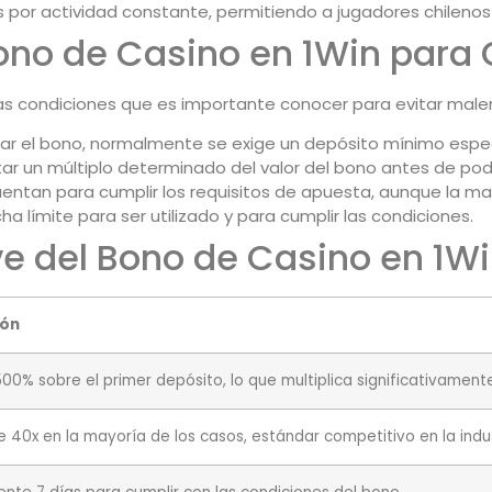
por actividad constante, permitiendo a jugadores chileno
no de Casino en 1Win para 
rtas condiciones que es importante conocer para evitar male
ar el bono, normalmente se exige un depósito mínimo espec
r un múltiplo determinado del valor del bono antes de pode
uentan para cumplir los requisitos de apuesta, aunque la m
ha límite para ser utilizado y para cumplir las condiciones.
ve del Bono de Casino en 1W
ión
00% sobre el primer depósito, lo que multiplica significativamente e
e 40x en la mayoría de los casos, estándar competitivo en la indus