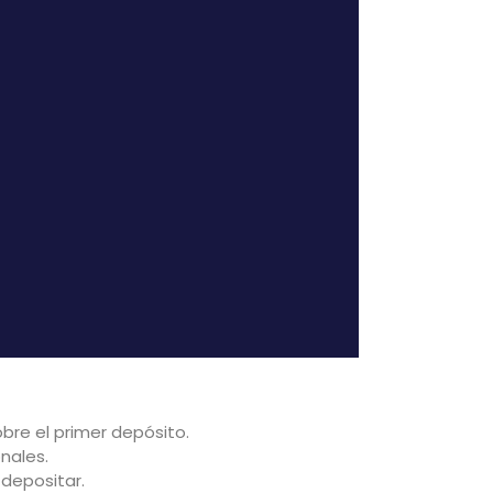
bre el primer depósito.
nales.
 depositar.