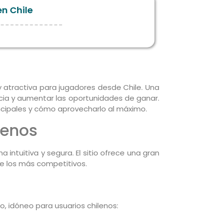
n Chile
 atractiva para jugadores desde Chile. Una
cia y aumentar las oportunidades de ganar.
incipales y cómo aprovecharlo al máximo.
lenos
intuitiva y segura. El sitio ofrece una gran
e los más competitivos.
o, idóneo para usuarios chilenos: