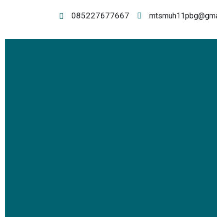
085227677667
mtsmuh11pbg@gma